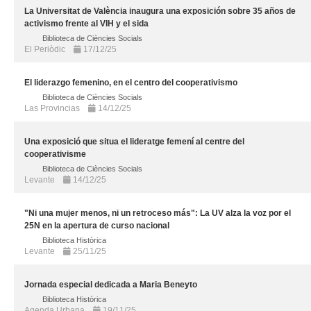
La Universitat de València inaugura una exposición sobre 35 años de
activismo frente al VIH y el sida
Biblioteca de Ciències Socials
El Periòdic
17/12/25
El liderazgo femenino, en el centro del cooperativismo
Biblioteca de Ciències Socials
Las Provincias
14/12/25
Una exposició que situa el lideratge femení al centre del
cooperativisme
Biblioteca de Ciències Socials
Levante
14/12/25
"Ni una mujer menos, ni un retroceso más": La UV alza la voz por el
25N en la apertura de curso nacional
Biblioteca Històrica
Levante
25/11/25
Jornada especial dedicada a Maria Beneyto
Biblioteca Històrica
Agenda Urbana
19/11/25