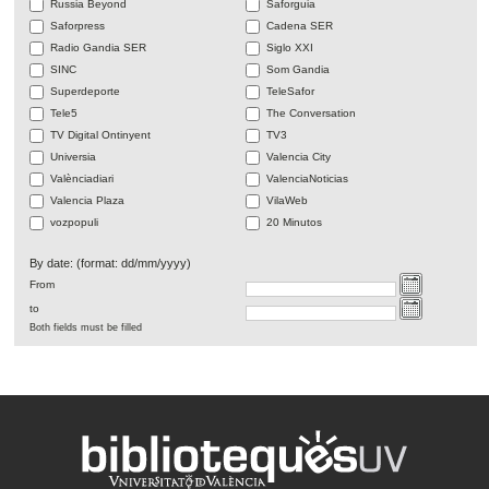
Russia Beyond
Saforguia
Saforpress
Cadena SER
Radio Gandia SER
Siglo XXI
SINC
Som Gandia
Superdeporte
TeleSafor
Tele5
The Conversation
TV Digital Ontinyent
TV3
Universia
Valencia City
Valènciadiari
ValenciaNoticias
Valencia Plaza
VilaWeb
vozpopuli
20 Minutos
By date: (format: dd/mm/yyyy)
From
to
Both fields must be filled