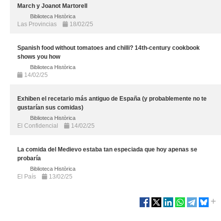
March y Joanot Martorell
Biblioteca Històrica
Las Provincias
18/02/25
Spanish food without tomatoes and chilli? 14th-century cookbook
shows you how
Biblioteca Històrica
14/02/25
Exhiben el recetario más antiguo de España (y probablemente no te
gustarían sus comidas)
Biblioteca Històrica
El Confidencial
14/02/25
La comida del Medievo estaba tan especiada que hoy apenas se
probaría
Biblioteca Històrica
El País
13/02/25