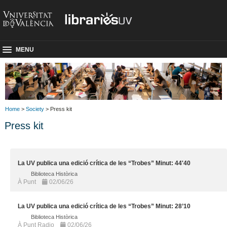
MENU
Home
>
Society
> Press kit
Press kit
La UV publica una edició crítica de les “Trobes” Minut: 44'40
Biblioteca Històrica
À Punt
02/06/26
La UV publica una edició crítica de les “Trobes” Minut: 28’10
Biblioteca Històrica
À Punt Radio
02/06/26