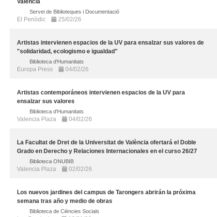
València
Servei de Biblioteques i Documentació
El Periòdic
25/02/26
Artistas intervienen espacios de la UV para ensalzar sus valores de
"solidaridad, ecologismo e igualdad"
Biblioteca d'Humanitats
Europa Press
04/02/26
Artistas contemporáneos intervienen espacios de la UV para
ensalzar sus valores
Biblioteca d'Humanitats
Valencia Plaza
04/02/26
La Facultat de Dret de la Universitat de València ofertará el Doble
Grado en Derecho y Relaciones Internacionales en el curso 26/27
Biblioteca ONUBIB
Valencia Plaza
02/02/26
Los nuevos jardines del campus de Tarongers abrirán la próxima
semana tras año y medio de obras
Biblioteca de Ciències Socials