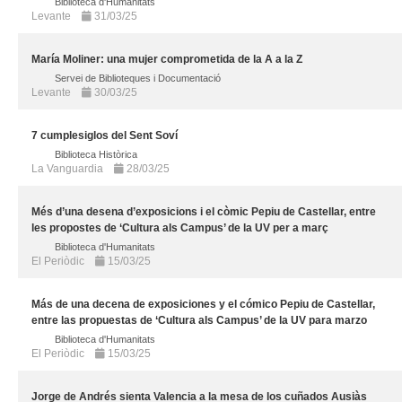
Biblioteca d'Humanitats
Levante
31/03/25
María Moliner: una mujer comprometida de la A a la Z
Servei de Biblioteques i Documentació
Levante
30/03/25
7 cumplesiglos del Sent Soví
Biblioteca Històrica
La Vanguardia
28/03/25
Més d’una desena d’exposicions i el còmic Pepiu de Castellar, entre
les propostes de ‘Cultura als Campus’ de la UV per a març
Biblioteca d'Humanitats
El Periòdic
15/03/25
Más de una decena de exposiciones y el cómico Pepiu de Castellar,
entre las propuestas de ‘Cultura als Campus’ de la UV para marzo
Biblioteca d'Humanitats
El Periòdic
15/03/25
Jorge de Andrés sienta Valencia a la mesa de los cuñados Ausiàs