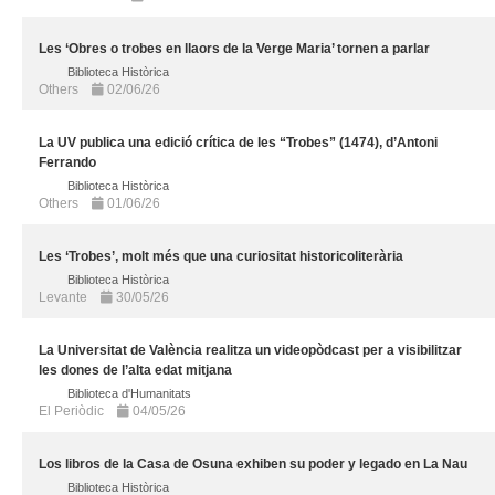
Les ‘Obres o trobes en llaors de la Verge Maria’ tornen a parlar
Biblioteca Històrica
Others
02/06/26
La UV publica una edició crítica de les “Trobes” (1474), d’Antoni
Ferrando
Biblioteca Històrica
Others
01/06/26
Les ‘Trobes’, molt més que una curiositat historicoliterària
Biblioteca Històrica
Levante
30/05/26
La Universitat de València realitza un videopòdcast per a visibilitzar
les dones de l’alta edat mitjana
Biblioteca d'Humanitats
El Periòdic
04/05/26
Los libros de la Casa de Osuna exhiben su poder y legado en La Nau
Biblioteca Històrica