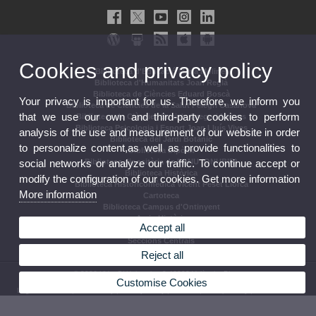
Cookies and privacy policy
Biblioteca d'Educació María Moliner
Biblioteca d'Humanitats Joan Reglà
Biblioteca de Ciències Eduard Boscà
Your privacy is important for us. Therefore, we inform you
Biblioteca de Ciències de la Salut Pelegrí Casanova
that we use our own and third-party cookies to perform
Biblioteca de Ciències Socials Gregori Maians
Biblioteca Psicologia i Esport Joan Lluís Vives
analysis of the use and measurement of our website in order
Biblioteca del Jardí Botànic
to personalize content,as well as provide functionalities to
Biblioteca Dipòsit
social networks or analyze our traffic. To continue accept or
Biblioteca dipositària de l'ONU (ONUBIB)
Biblioteca Històrica
modify the configuration of our cookies. Get more information
Biblioteca Historicomèdica Vicent Peset Llorca
More information
Cartoteca
Biblioteca Campus d'Ontinyent
Arxiu Històric
Accept all
Arxiu Intermedi
Seccions Centrals
Reject all
© 2026 UV. - C/ Universitat 2 46003 València.
Phones
Customise Cookies
Legal Disclaimer
|
Accessibility
|
Privacy Policy
|
Cookies
|
Transparency
|
Service Mailbox