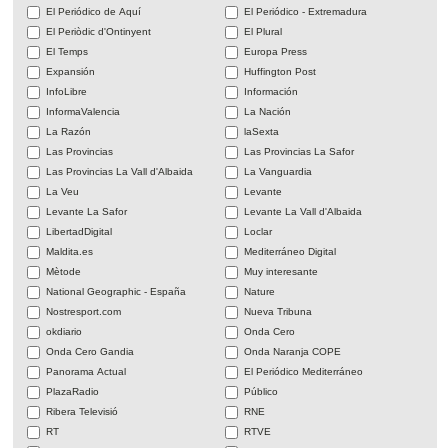
El Periódico de Aquí
El Periódico - Extremadura
El Periòdic d'Ontinyent
El Plural
El Temps
Europa Press
Expansión
Huffington Post
InfoLibre
Información
InformaValencia
La Nación
La Razón
laSexta
Las Provincias
Las Provincias La Safor
Las Provincias La Vall d'Albaida
La Vanguardia
La Veu
Levante
Levante La Safor
Levante La Vall d'Albaida
LibertadDigital
Loclar
Maldita.es
Mediterráneo Digital
Mètode
Muy interesante
National Geographic - España
Nature
Nostresport.com
Nueva Tribuna
okdiario
Onda Cero
Onda Cero Gandia
Onda Naranja COPE
Panorama Actual
El Periódico Mediterráneo
PlazaRadio
Público
Ribera Televisió
RNE
RT
RTVE