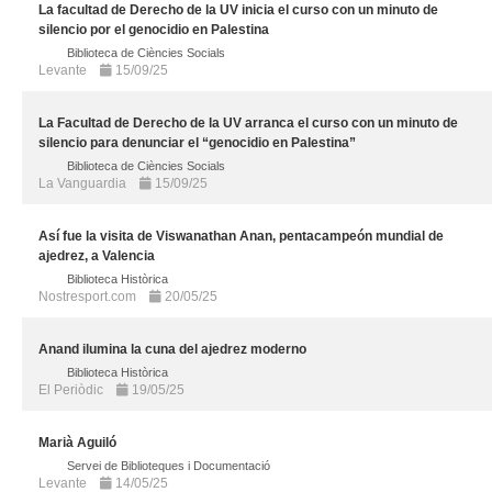
La facultad de Derecho de la UV inicia el curso con un minuto de
silencio por el genocidio en Palestina
Biblioteca de Ciències Socials
Levante
15/09/25
La Facultad de Derecho de la UV arranca el curso con un minuto de
silencio para denunciar el “genocidio en Palestina”
Biblioteca de Ciències Socials
La Vanguardia
15/09/25
Así fue la visita de Viswanathan Anan, pentacampeón mundial de
ajedrez, a Valencia
Biblioteca Històrica
Nostresport.com
20/05/25
Anand ilumina la cuna del ajedrez moderno
Biblioteca Històrica
El Periòdic
19/05/25
Marià Aguiló
Servei de Biblioteques i Documentació
Levante
14/05/25