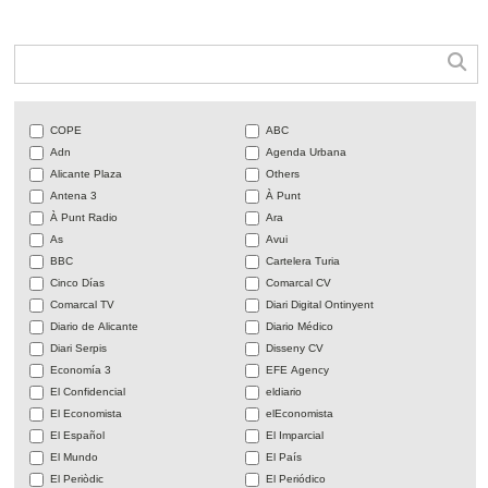
COPE
ABC
Adn
Agenda Urbana
Alicante Plaza
Others
Antena 3
À Punt
À Punt Radio
Ara
As
Avui
BBC
Cartelera Turia
Cinco Días
Comarcal CV
Comarcal TV
Diari Digital Ontinyent
Diario de Alicante
Diario Médico
Diari Serpis
Disseny CV
Economía 3
EFE Agency
El Confidencial
eldiario
El Economista
elEconomista
El Español
El Imparcial
El Mundo
El País
El Periòdic
El Periódico