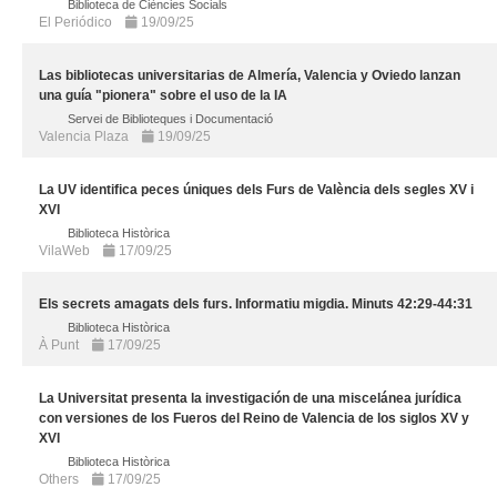
Biblioteca de Ciències Socials
El Periódico
19/09/25
Las bibliotecas universitarias de Almería, Valencia y Oviedo lanzan
una guía "pionera" sobre el uso de la IA
Servei de Biblioteques i Documentació
Valencia Plaza
19/09/25
La UV identifica peces úniques dels Furs de València dels segles XV i
XVI
Biblioteca Històrica
VilaWeb
17/09/25
Els secrets amagats dels furs. Informatiu migdia. Minuts 42:29-44:31
Biblioteca Històrica
À Punt
17/09/25
La Universitat presenta la investigación de una miscelánea jurídica
con versiones de los Fueros del Reino de Valencia de los siglos XV y
XVI
Biblioteca Històrica
Others
17/09/25