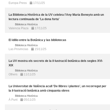
Europa Press
17/11/25
La Biblioteca Històrica de la UV celebra l'Any Maria Beneyto amb un
lectura continuada de 'La dona forta'
Biblioteca Històrica
Valencia Plaza
17/11/25
El idilio entre la Botánica y las bibliotecas
Biblioteca Històrica
Las Provincias
15/11/25
La UV mostra els secrets de la il·lustració botànica dels segles XVI-
XIX
Biblioteca Històrica
Others
11/11/25
La Universitat de València acull 'De llibres i plantes', un recorregut per
la il·lustració botànica amb cinquanta obres
Biblioteca Històrica
À Punt
05/11/25