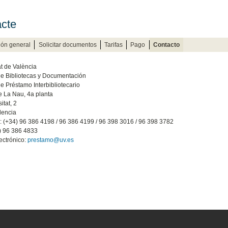
cte
ión general
Solicitar documentos
Tarifas
Pago
Contacto
at de València
de Bibliotecas y Documentación
e Préstamo Interbibliotecario
de La Nau, 4a planta
itat, 2
lencia
: (+34) 96 386 4198 / 96 386 4199 / 96 398 3016 / 96 398 3782
) 96 386 4833
ectrónico:
prestamo@uv.es