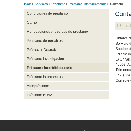
Inicio
>
Servicios
>
Préstamo
>
Préstamo Interbibliotecario
> Contacto
Conta
Condiciones de préstamo
Carné
Informac
Renovaciones y reservas de préstamo
Universit
Préstamo de portátiles
Servicio 
Sección d
Préstec al Despatx
Edificio 
Préstamo investigación
C/ Univers
46003 Va
Préstamo Interbibliotecario
Teléfonos
Fax: (+34
Préstamo Intercampus
Correo el
Autopréstamo
Préstamo BUVAL