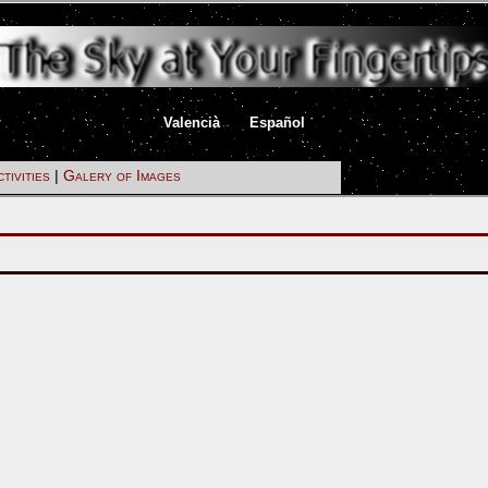
|
|
Valencià
Español
tivities
|
Galery of Images