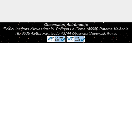
Observatori Astrònomic
Edifici Instituts d'Investigació. Polígon La Coma, 46980 Paterna València
Tlf: 9635 43483 Fax: 9635 43744
Observatori.Astronomic@uv.es