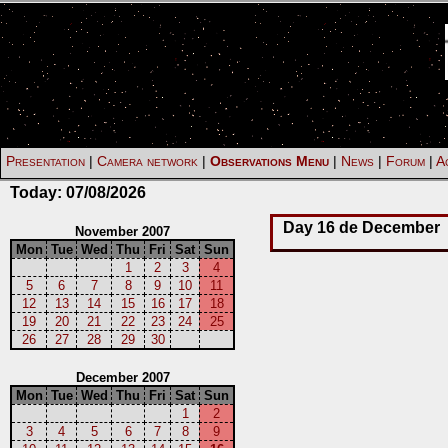
Presentation
|
Camera network
|
Observations Menu
|
News
|
Forum
|
Ac
Today:
07/08/2026
Day 16 de December
November 2007
Mon
Tue
Wed
Thu
Fri
Sat
Sun
1
2
3
4
5
6
7
8
9
10
11
12
13
14
15
16
17
18
19
20
21
22
23
24
25
26
27
28
29
30
December 2007
Mon
Tue
Wed
Thu
Fri
Sat
Sun
1
2
3
4
5
6
7
8
9