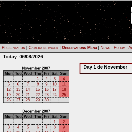
Presentation
|
Camera network
|
Observations Menu
|
News
|
Forum
|
Ac
Today:
06/08/2026
Day 1 de November
November 2007
Mon
Tue
Wed
Thu
Fri
Sat
Sun
1
2
3
4
5
6
7
8
9
10
11
12
13
14
15
16
17
18
19
20
21
22
23
24
25
26
27
28
29
30
December 2007
Mon
Tue
Wed
Thu
Fri
Sat
Sun
1
2
3
4
5
6
7
8
9