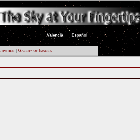
|
|
Valencià
Español
tivities
|
Galery of Images