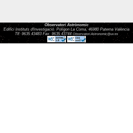
Observatori Astrònomic
Edifici Instituts d'Investigació. Polígon La Coma, 46980 Paterna València
Tlf: 9635 43483 Fax: 9635 43744
Observatori.Astronomic@uv.es