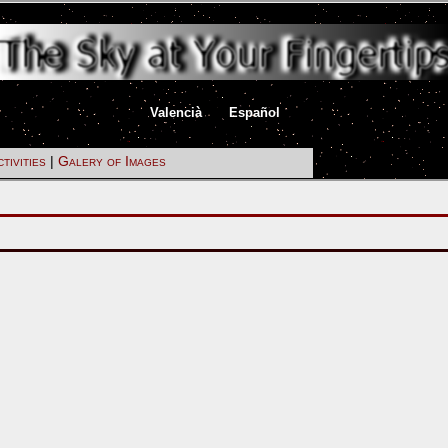
|
|
Valencià
Español
tivities
|
Galery of Images