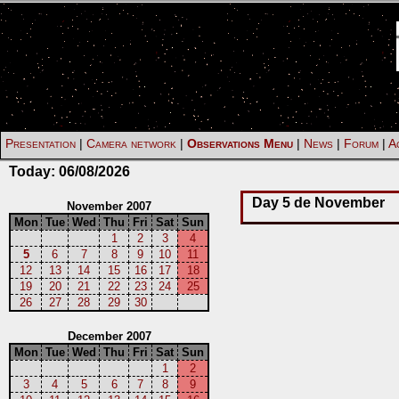
Presentation
|
Camera network
|
Observations Menu
|
News
|
Forum
|
Ac
Today:
06/08/2026
Day 5 de November
November 2007
Mon
Tue
Wed
Thu
Fri
Sat
Sun
1
2
3
4
5
6
7
8
9
10
11
12
13
14
15
16
17
18
19
20
21
22
23
24
25
26
27
28
29
30
December 2007
Mon
Tue
Wed
Thu
Fri
Sat
Sun
1
2
3
4
5
6
7
8
9