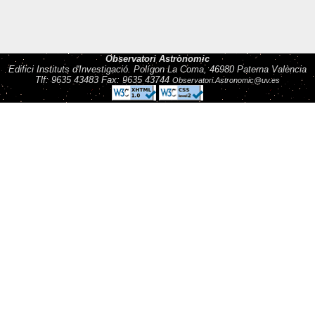
Observatori Astrònomic
Edifici Instituts d'Investigació. Polígon La Coma, 46980 Paterna València
Tlf: 9635 43483 Fax: 9635 43744
Observatori.Astronomic@uv.es