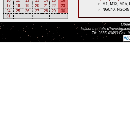
10
11
12
13
14
15
16
M1, M13, M15, 
17
18
19
20
21
22
23
NGC40, NGC457
24
25
26
27
28
29
30
31
Obse
Edifici Instituts d'Investiga
Tlf: 9635 43483 Fax: