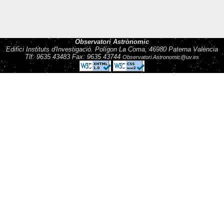
Observatori Astrònomic
Edifici Instituts d'Investigació. Polígon La Coma, 46980 Paterna València
Tlf: 9635 43483 Fax: 9635 43744
Observatori.Astronomic@uv.es