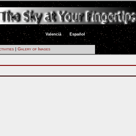
|
|
Valencià
Español
tivities
|
Galery of Images