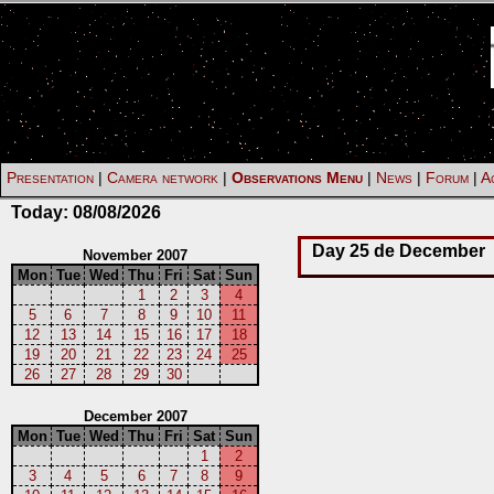
Presentation
|
Camera network
|
Observations Menu
|
News
|
Forum
|
Ac
Today:
08/08/2026
Day 25 de December
November 2007
Mon
Tue
Wed
Thu
Fri
Sat
Sun
1
2
3
4
5
6
7
8
9
10
11
12
13
14
15
16
17
18
19
20
21
22
23
24
25
26
27
28
29
30
December 2007
Mon
Tue
Wed
Thu
Fri
Sat
Sun
1
2
3
4
5
6
7
8
9