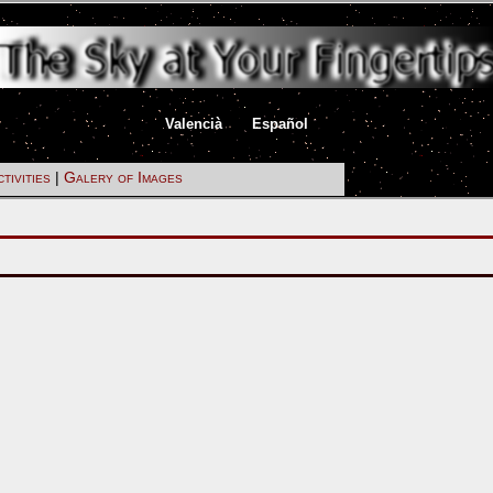
|
|
Valencià
Español
tivities
|
Galery of Images