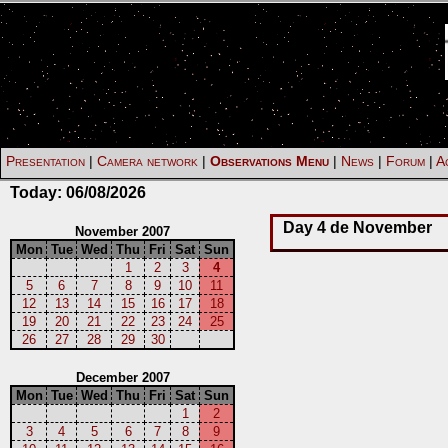
Presentation
|
Camera network
|
Observations Menu
|
News
|
Forum
|
Ac
Today:
06/08/2026
Day 4 de November
November 2007
Mon
Tue
Wed
Thu
Fri
Sat
Sun
1
2
3
4
5
6
7
8
9
10
11
12
13
14
15
16
17
18
19
20
21
22
23
24
25
26
27
28
29
30
December 2007
Mon
Tue
Wed
Thu
Fri
Sat
Sun
1
2
3
4
5
6
7
8
9