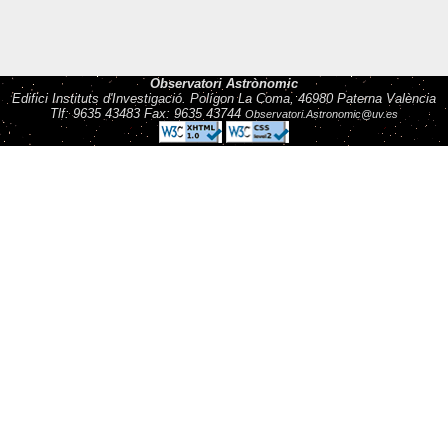
Observatori Astrònomic
Edifici Instituts d'Investigació. Polígon La Coma, 46980 Paterna València
Tlf: 9635 43483 Fax: 9635 43744
Observatori.Astronomic@uv.es