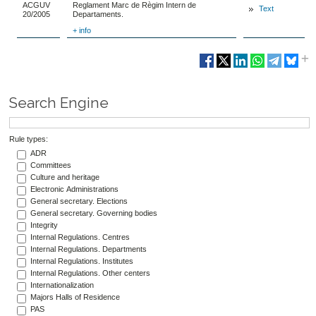
ACGUV
Reglament Marc de Règim Intern de
Text
20/2005
Departaments.
+ info
Search Engine
Rule types:
ADR
Committees
Culture and heritage
Electronic Administrations
General secretary. Elections
General secretary. Governing bodies
Integrity
Internal Regulations. Centres
Internal Regulations. Departments
Internal Regulations. Institutes
Internal Regulations. Other centers
Internationalization
Majors Halls of Residence
PAS