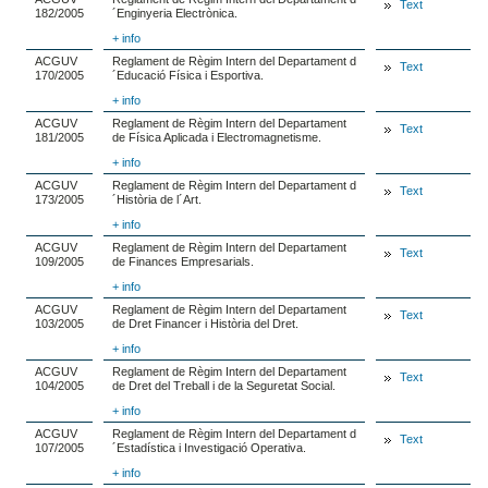
Text
182/2005
´Enginyeria Electrònica.
+ info
ACGUV
Reglament de Règim Intern del Departament d
Text
170/2005
´Educació Física i Esportiva.
+ info
ACGUV
Reglament de Règim Intern del Departament
Text
181/2005
de Física Aplicada i Electromagnetisme.
+ info
ACGUV
Reglament de Règim Intern del Departament d
Text
173/2005
´Història de l´Art.
+ info
ACGUV
Reglament de Règim Intern del Departament
Text
109/2005
de Finances Empresarials.
+ info
ACGUV
Reglament de Règim Intern del Departament
Text
103/2005
de Dret Financer i Història del Dret.
+ info
ACGUV
Reglament de Règim Intern del Departament
Text
104/2005
de Dret del Treball i de la Seguretat Social.
+ info
ACGUV
Reglament de Règim Intern del Departament d
Text
107/2005
´Estadística i Investigació Operativa.
+ info