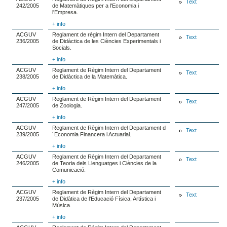
Text
242/2005
de Matemàtiques per a l'Economia i
l'Empresa.
+ info
ACGUV
Reglament de règim Intern del Departament
Text
236/2005
de Didàctica de les Ciències Experimentals i
Socials.
+ info
ACGUV
Reglament de Règim Intern del Departament
Text
238/2005
de Didàctica de la Matemàtica.
+ info
ACGUV
Reglament de Règim Intern del Departament
Text
247/2005
de Zoologia.
+ info
ACGUV
Reglament de Règim Intern del Departament d
Text
239/2005
´Economia Financera i Actuarial.
+ info
ACGUV
Reglament de Règim Intern del Departament
Text
246/2005
de Teoria dels Llenguatges i Ciències de la
Comunicació.
+ info
ACGUV
Reglament de Règim Intern del Departament
Text
237/2005
de Didàtica de l'Educació Física, Artística i
Música.
+ info