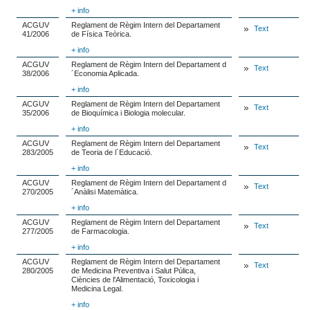
+ info
ACGUV
Reglament de Règim Intern del Departament
Text
41/2006
de Física Teòrica.
+ info
ACGUV
Reglament de Règim Intern del Departament d
Text
38/2006
´Economia Aplicada.
+ info
ACGUV
Reglament de Règim Intern del Departament
Text
35/2006
de Bioquímica i Biologia molecular.
+ info
ACGUV
Reglament de Règim Intern del Departament
Text
283/2005
de Teoria de l´Educació.
+ info
ACGUV
Reglament de Règim Intern del Departament d
Text
270/2005
´Anàlisi Matemàtica.
+ info
ACGUV
Reglament de Règim Intern del Departament
Text
277/2005
de Farmacologia.
+ info
ACGUV
Reglament de Règim Intern del Departament
Text
280/2005
de Medicina Preventiva i Salut Púlica,
Ciències de l'Alimentació, Toxicologia i
Medicina Legal.
+ info