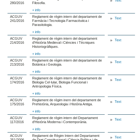
Text
280/2016
Filosofia.
+ info
ACGUV
Reglament de règim intern del departament de
Text
241/2016
Farmàcia i Tecnologia Farmacèutica i
Parasitologia.
+ info
ACGUV
Reglament de règim intern del departament
Text
214/2016
d'Història Medieval i Ciències i Tècniques
Historiogràfiques.
+ info
ACGUV
Reglament de règim intern del departament de
Text
213/2016
Botànica i Geologia.
+ info
ACGUV
Reglament de règim intern del departament de
Text
174/2016
Biologia Cel·lular, Biologia Funcional i
Antropologia Física.
+ info
ACGUV
Reglament de règim inern del departament de
Text
175/2016
Prehistòria, Arqueologia i Història Antiga.
+ info
ACGUV
Reglament de règim intern del Departament
Text
117/2016
d'Història Moderna i Contemporània.
+ info
ACGUV
Reglament de Règim Intern del Departament
Text
251/2006
de Dret Constitucional i Ciència Política i de