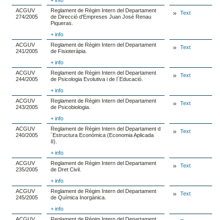
ACGUV
Reglament de Règim Intern del Departament
Text
274/2005
de Direcció d'Empreses Juan José Renau
Piqueras.
+ info
ACGUV
Reglament de Règim Intern del Departament
Text
241/2005
de Fisioteràpia.
+ info
ACGUV
Reglament de Règim Intern del Departament
Text
244/2005
de Psicologia Evolutiva i de l´Educació.
+ info
ACGUV
Reglament de Règim Intern del Departament
Text
243/2005
de Psicobiologia.
+ info
ACGUV
Reglament de Règim Intern del Departament d
Text
240/2005
´Estructura Econòmica (Economia Aplicada
II).
+ info
ACGUV
Reglament de Règim Intern del Departament
Text
235/2005
de Dret Civil.
+ info
ACGUV
Reglament de Règim Intern del Departament
Text
245/2005
de Química Inorgànica.
+ info
ACGUV
Reglament de Règim Intern del Departament