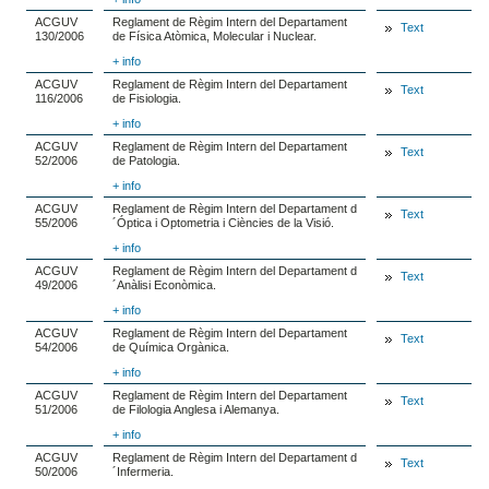
ACGUV
Reglament de Règim Intern del Departament
Text
130/2006
de Física Atòmica, Molecular i Nuclear.
+ info
ACGUV
Reglament de Règim Intern del Departament
Text
116/2006
de Fisiologia.
+ info
ACGUV
Reglament de Règim Intern del Departament
Text
52/2006
de Patologia.
+ info
ACGUV
Reglament de Règim Intern del Departament d
Text
55/2006
´Óptica i Optometria i Ciències de la Visió.
+ info
ACGUV
Reglament de Règim Intern del Departament d
Text
49/2006
´Anàlisi Econòmica.
+ info
ACGUV
Reglament de Règim Intern del Departament
Text
54/2006
de Química Orgànica.
+ info
ACGUV
Reglament de Règim Intern del Departament
Text
51/2006
de Filologia Anglesa i Alemanya.
+ info
ACGUV
Reglament de Règim Intern del Departament d
Text
50/2006
´Infermeria.