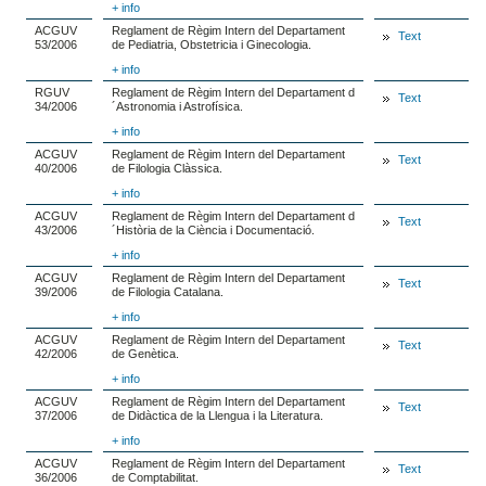
+ info
ACGUV
Reglament de Règim Intern del Departament
Text
53/2006
de Pediatria, Obstetricia i Ginecologia.
+ info
RGUV
Reglament de Règim Intern del Departament d
Text
34/2006
´Astronomia i Astrofísica.
+ info
ACGUV
Reglament de Règim Intern del Departament
Text
40/2006
de Filologia Clàssica.
+ info
ACGUV
Reglament de Règim Intern del Departament d
Text
43/2006
´Història de la Ciència i Documentació.
+ info
ACGUV
Reglament de Règim Intern del Departament
Text
39/2006
de Filologia Catalana.
+ info
ACGUV
Reglament de Règim Intern del Departament
Text
42/2006
de Genètica.
+ info
ACGUV
Reglament de Règim Intern del Departament
Text
37/2006
de Didàctica de la Llengua i la Literatura.
+ info
ACGUV
Reglament de Règim Intern del Departament
Text
36/2006
de Comptabilitat.