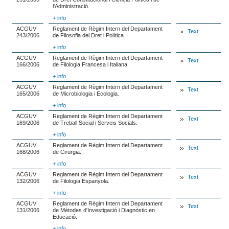
l'Administració.
+ info
ACGUV
Reglament de Règim Intern del Departament
Text
243/2006
de Filosofia del Dret i Política.
+ info
ACGUV
Reglament de Règim Intern del Departament
Text
166/2006
de Filologia Francesa i Italiana.
+ info
ACGUV
Reglament de Règim Intern del Departament
Text
165/2006
de Microbiologia i Ecologia.
+ info
ACGUV
Reglament de Règim Intern del Departament
Text
169/2006
de Treball Social i Serveis Socials.
+ info
ACGUV
Reglament de Règim Intern del Departament
Text
168/2006
de Cirurgia.
+ info
ACGUV
Reglament de Règim Intern del Departament
Text
132/2006
de Filologia Espanyola.
+ info
ACGUV
Reglament de Règim Intern del Departament
Text
131/2006
de Mètodes d'Investigació i Diagnòstic en
Educació.
+ info