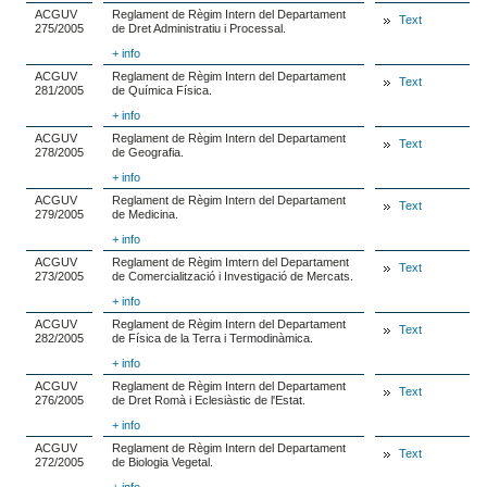
ACGUV
Reglament de Règim Intern del Departament
Text
275/2005
de Dret Administratiu i Processal.
+ info
ACGUV
Reglament de Règim Intern del Departament
Text
281/2005
de Química Física.
+ info
ACGUV
Reglament de Règim Intern del Departament
Text
278/2005
de Geografia.
+ info
ACGUV
Reglament de Règim Intern del Departament
Text
279/2005
de Medicina.
+ info
ACGUV
Reglament de Règim Imtern del Departament
Text
273/2005
de Comercialització i Investigació de Mercats.
+ info
ACGUV
Reglament de Règim Intern del Departament
Text
282/2005
de Física de la Terra i Termodinàmica.
+ info
ACGUV
Reglament de Règim Intern del Departament
Text
276/2005
de Dret Romà i Eclesiàstic de l'Estat.
+ info
ACGUV
Reglament de Règim Intern del Departament
Text
272/2005
de Biologia Vegetal.
+ info