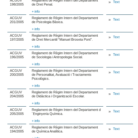
ACGUV
Reglament de Règim Intern del Departament
Text
198/2005
de Dret Penal.
+ info
ACGUV
Reglament de Règim Intern del Departament
Text
201/2005
de Psicologia Bàsica.
+ info
ACGUV
Reglament de Règim Intern del Departament
Text
197/2005
de Dret Mercantil “Manuel Broseta Pont”.
+ info
ACGUV
Reglament de Règim Intern del Departament
Text
196/2005
de Sociologia i Antropologia Social.
+ info
ACGUV
Reglament de Règim Intern del Departament
Text
200/2005
de Personalitat, Avaluació i Tractaments
Psicològics.
+ info
ACGUV
Reglament de Règim Intern del Departament
Text
204/2005
de Didàctica i Organització Escolar.
+ info
ACGUV
Reglament de Règim Intern del Departament d
Text
205/2005
´Enginyeria Química.
+ info
ACGUV
Reglament de Règim Intern del Departament
Text
194/2005
de Química Analítica.