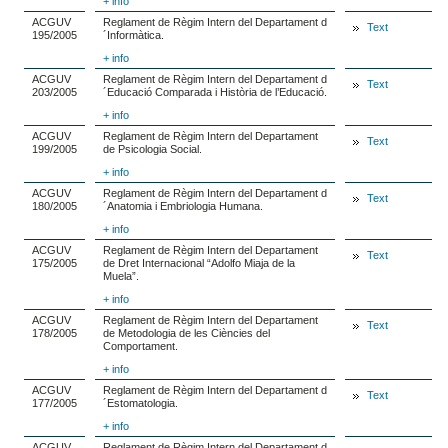
+ info
ACGUV
Reglament de Règim Intern del Departament d
Text
195/2005
´Informàtica.
+ info
ACGUV
Reglament de Règim Intern del Departament d
Text
203/2005
´Educació Comparada i Història de l’Educació.
+ info
ACGUV
Reglament de Règim Intern del Departament
Text
199/2005
de Psicologia Social.
+ info
ACGUV
Reglament de Règim Intern del Departament d
Text
180/2005
´Anatomia i Embriologia Humana.
+ info
ACGUV
Reglament de Règim Intern del Departament
Text
175/2005
de Dret Internacional “Adolfo Miaja de la
Muela”.
+ info
ACGUV
Reglament de Règim Intern del Departament
Text
178/2005
de Metodologia de les Ciències del
Comportament.
+ info
ACGUV
Reglament de Règim Intern del Departament d
Text
177/2005
´Estomatologia.
+ info
ACGUV
Reglament de Règim Intern del Departament d