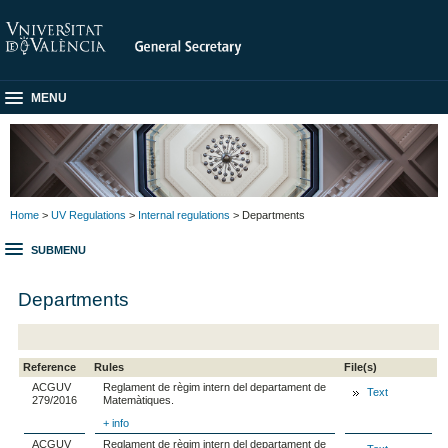
MENU
Home
>
UV Regulations
>
Internal regulations
> Departments
SUBMENU
Departments
Reference
Rules
File(s)
ACGUV
Reglament de règim intern del departament de
Text
279/2016
Matemàtiques.
+ info
ACGUV
Reglament de règim intern del departament de