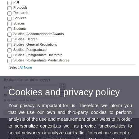
PDI
Protocols
Research
Services
Spaces
Students
Studies. AcademicHonorsAwards
Studies. Degree
Studies. General Regulations
Studies. Postgraduate
Studies. Postgraduate Doctorate
Studies. Postgraduate Master degree
Select
All
None
By date: (format: dd/mm/yyyy)
From
Cookies and privacy policy
to
Both fields must be filled
Your privacy is important for us. Therefore, we inform you
that we use our own and third-party cookies to perform
analysis of the use and measurement of our website in order
to personalize content,as well as provide functionalities to
social networks or analyze our traffic. To continue accept or