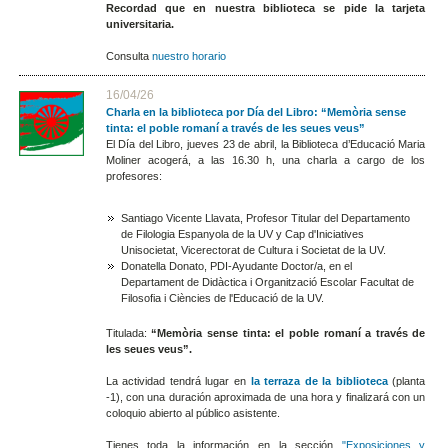
Recordad que en nuestra biblioteca se pide la tarjeta
universitaria.
Consulta
nuestro horario
16/04/26
Charla en la biblioteca por Día del Libro: “Memòria sense
tinta: el poble romaní a través de les seues veus”
El Día del Libro, jueves 23 de abril, la Biblioteca d’Educació Maria
Moliner acogerá, a las 16.30 h, una charla a cargo de los
profesores:
Santiago Vicente Llavata, Profesor Titular del Departamento
de Filologia Espanyola de la UV y Cap d'Iniciatives
Unisocietat, Vicerectorat de Cultura i Societat de la UV.
Donatella Donato, PDI-Ayudante Doctor/a, en el
Departament de Didàctica i Organització Escolar Facultat de
Filosofia i Ciències de l'Educació de la UV.
Titulada:
“Memòria sense tinta: el poble romaní a través de
les seues veus”.
La actividad tendrá lugar en
la terraza de la biblioteca
(planta
-1), con una duración aproximada de una hora y finalizará con un
coloquio abierto al público asistente.
Tienes toda la información en la sección
"Exposiciones y