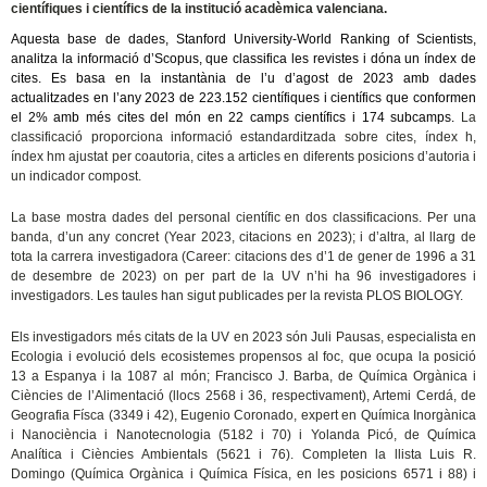
científiques i científics de la institució acadèmica valenciana.
Aquesta base de dades, Stanford University-World Ranking of Scientists,
analitza la informació d’Scopus, que classifica les revistes i dóna un índex de
cites. Es basa en la instantània de l’u d’agost de 2023 amb dades
actualitzades en l’any 2023 de 223.152 científiques i científics que conformen
el 2% amb més cites del món en 22 camps científics i 174 subcamps.
La
classificació proporciona informació estandarditzada sobre cites, índex h,
índex hm ajustat per coautoria, cites a articles en diferents posicions d’autoria i
un indicador compost.
La base mostra dades del personal científic en dos classificacions. Per una
banda, d’un any concret (Year 2023, citacions en 2023); i d’altra, al llarg de
tota la carrera investigadora (Career: citacions des d’1 de gener de 1996 a 31
de desembre de 2023) on per part de la UV n’hi ha
96 investigadores i
investigadors.
Les taules han sigut publicades per la revista PLOS BIOLOGY.
Els investigadors més citats de la UV en 2023 són Juli Pausas, especialista en
Ecologia i evolució dels ecosistemes propensos al foc, que ocupa la posició
13 a Espanya i la 1087 al món; Francisco J. Barba, de Química Orgànica i
Ciències de l’Alimentació (llocs 2568 i 36, respectivament), Artemi Cerdá, de
Geografia Físca (3349 i 42), Eugenio Coronado, expert en Química Inorgànica
i Nanociència i Nanotecnologia (5182 i 70) i Yolanda Picó, de Química
Analítica i Ciències Ambientals (5621 i 76). Completen la llista Luis R.
Domingo (Química Orgànica i Química Física, en les posicions 6571 i 88) i