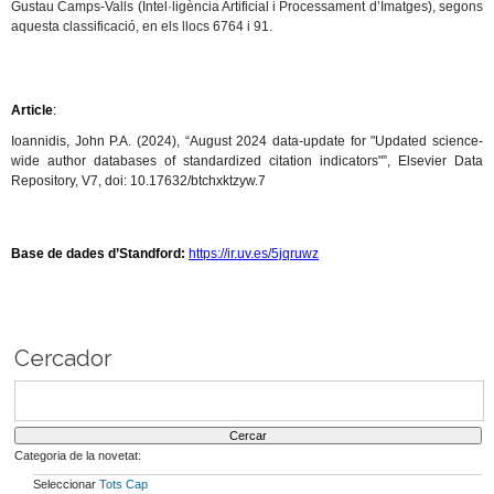
Gustau Camps-Valls (Intel·ligència Artificial i Processament d’Imatges), segons
aquesta classificació, en els llocs 6764 i 91.
Article
:
Ioannidis, John P.A. (2024), “August 2024 data-update for "Updated science-
wide author databases of standardized citation indicators"”, Elsevier Data
Repository, V7, doi: 10.17632/btchxktzyw.7
Base de dades d’Standford:
https://ir.uv.es/5jqruwz
Cercador
Categoria de la novetat:
Seleccionar
Tots
Cap