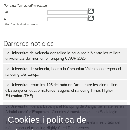
Per data (format: dd/mm/aaaa)
Del
Al
S'ha d'omplir els dos camps
Darreres notícies
La Universitat de València consolida la seua posició entre les millors
universitats del món en el rànquing CWUR 2026
La Universitat de València, líder a la Comunitat Valenciana segons el
rànquing QS Europa
La Universitat, entre les 125 del món en Dret i entre les cinc millors
d’Espanya en quatre matèries, segons el rànquing Times Higher
Education (THE)
La Universitat lidera a Espanya el Rànquing de Xangai per matèries en
Administració d’Empreses, Ciències Atmosfèriques i en Sociologia
Cookies i política de
Tres científics de la Universitat de València, entre els més citats del
món segons el rànquing Highly Cited Researchers