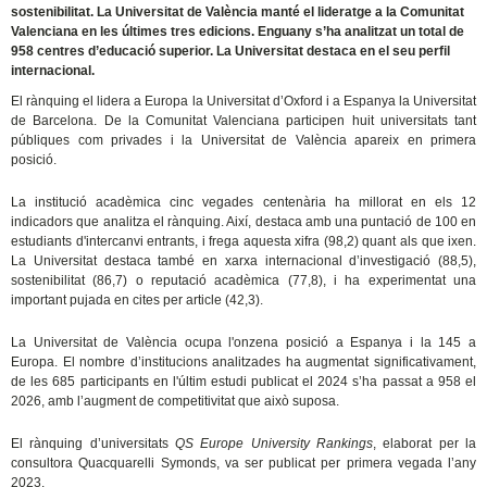
sostenibilitat. La Universitat de València manté el lideratge a la Comunitat
Valenciana en les últimes tres edicions. Enguany s’ha analitzat un total de
958 centres d’educació superior. La Universitat destaca en el seu perfil
internacional.
El rànquing el lidera a Europa la Universitat d’Oxford i a Espanya la Universitat
de Barcelona. De la Comunitat Valenciana participen huit universitats tant
públiques com privades i la Universitat de València apareix en primera
posició.
La institució acadèmica cinc vegades centenària ha millorat en els 12
indicadors que analitza el rànquing. Així, destaca amb una puntació de 100 en
estudiants d'intercanvi entrants, i frega aquesta xifra (98,2) quant als que ixen.
La Universitat destaca també en xarxa internacional d’investigació (88,5),
sostenibilitat (86,7) o reputació acadèmica (77,8), i ha experimentat una
important pujada en cites per article (42,3).
La Universitat de València ocupa l'onzena posició a Espanya i la 145 a
Europa. El nombre d’institucions analitzades ha augmentat significativament,
de les 685 participants en l'últim estudi publicat el 2024 s’ha passat a 958 el
2026, amb l’augment de competitivitat que això suposa.
El rànquing d’universitats
QS Europe University Rankings
, elaborat per la
consultora Quacquarelli Symonds, va ser publicat per primera vegada l’any
2023.