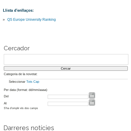
Llista d'enllaços:
QS Europe University Ranking
Cercador
Categoria de la novetat:
Seleccionar
Tots
Cap
Per data (format: dd/mm/aaaa)
Del
Al
S'ha d'omplir els dos camps
Darreres notícies