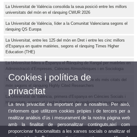
La Universitat de València consolida la seua posició entre les millors
universitats del món en el rànquing CWUR 2026
La Universitat de València, líder a la Comunitat Valenciana segons el
rànquing QS Europa
La Universitat, entre les 125 del món en Dret i entre les cinc millors
d’Espanya en quatre matèries, segons el rànquing Times Higher
Education (THE)
La Universitat lidera a Espanya el Rànquing de Xangai per matèries en
Administració d’Empreses, Ciències Atmosfèriques i en Sociologia
Cookies i política de
Tres científics de la Universitat de València, entre els més citats del
món segons el rànquing Highly Cited Researchers
privacitat
La Universitat de València, primera d’Espanya en Ciències Socials i
Humanitats, segons el Leiden Ranking de productivitat investigadora
La teva privacitat és important per a nosaltres. Per això,
t'informem que utilitzem cookies pròpies i de tercers per a
realitzar anàlisis d'ús i mesurament de la nostra pàgina web
amb la finalitat de personalitzar continguts,així com
proporcionar funcionalitats a les xarxes socials o analitzar el