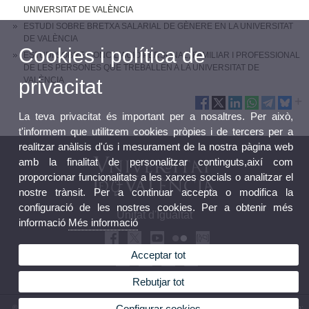
UNIVERSITAT DE VALÈNCIA
ESTUDI SOBRE BRETXA SALARIAL DE GÈNERE EN LA UNIVERSITAT
DE VALÈNCIA
Cookies i política de
ESTUDI SOBRE CONCILIACIÓ PERSONAL, FAMILIAR I PROFESSIONAL
DE LES PERSONES QUE TREBALLEN A LA UNIVERSITAT DE
privacitat
VALÈNCIA
La teva privacitat és important per a nosaltres. Per això,
t'informem que utilitzem cookies pròpies i de tercers per a
realitzar anàlisis d'ús i mesurament de la nostra pàgina web
amb la finalitat de personalitzar continguts,així com
proporcionar funcionalitats a les xarxes socials o analitzar el
nostre trànsit. Per a continuar accepta o modifica la
configuració de les nostres cookies. Per a obtenir més
Unitat d'Igualtat
informació
Més informació
Acceptar tot
Rebutjar tot
Configurar cookies
© 2026 UV. - Edifici de Rectorat 4rt Nivell Avda. Blasco Ibáñez, 13 46010 València. Telèfon: