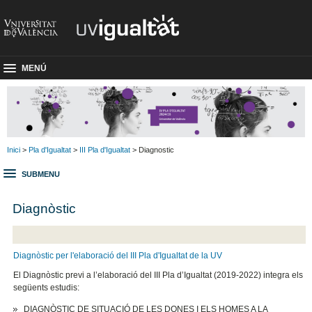
MENÚ
Inici
>
Pla d'Igualtat
>
III Pla d'Igualtat
> Diagnostic
SUBMENU
Diagnòstic
Diagnòstic per l'elaboració del III Pla d'Igualtat de la UV
El Diagnòstic previ a l’elaboració del III Pla d’Igualtat (2019-2022) integra els
següents estudis:
DIAGNÒSTIC DE SITUACIÓ DE LES DONES I ELS HOMES A LA