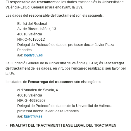
El
responsable del tractament
de les dades tractades és la Universitat de
València-Estudi General (d’ara endavant, la UV).
Les dades del
responsable del tractament
són els següents:
Edifici del Rectorat
Av. de Blasco Ibáñez, 13
46010 València
NIF: Q-4618001D
Delegat de Protecció de dades: professor doctor Javier Plaza
Penadés
a/e:
lopd@uv.es
La Fundació General de la Universitat de València (FGUV) és l’
encarregat
del tractament
de les dades, en virtut de l’encàrrec realitzat al seu favor per
la UV.
Les dades de
l’encarregat del tractament
són els següents:
c/ d’Amadeu de Savoia, 4
46010 València
NIF: G- 46980207
Delegat de Protecció de dades de la Universitat de València:
professor doctor Javier Plaza Penadés
a/e:
fguv@uv.es
FINALITAT DEL TRACTAMENT I
BASE LEGAL DEL TRACTAMEN