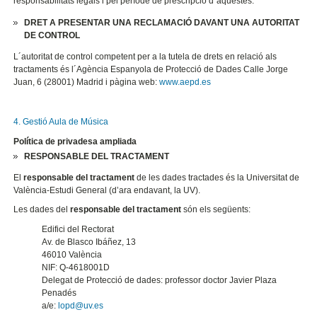
responsabilitats legals i pel període de prescripció d´aquestes.
DRET A PRESENTAR UNA RECLAMACIÓ DAVANT UNA AUTORITAT
DE CONTROL
L´autoritat de control competent per a la tutela de drets en relació als
tractaments és l´Agència Espanyola de Protecció de Dades Calle Jorge
Juan, 6 (28001) Madrid i pàgina web:
www.aepd.es
4. Gestió Aula de Música
Política de privadesa ampliada
RESPONSABLE DEL TRACTAMENT
El
responsable del tractament
de les dades tractades és la Universitat de
València-Estudi General (d’ara endavant, la UV).
Les dades del
responsable del tractament
són els següents:
Edifici del Rectorat
Av. de Blasco Ibáñez, 13
46010 València
NIF: Q-4618001D
Delegat de Protecció de dades: professor doctor Javier Plaza
Penadés
a/e:
lopd@uv.es