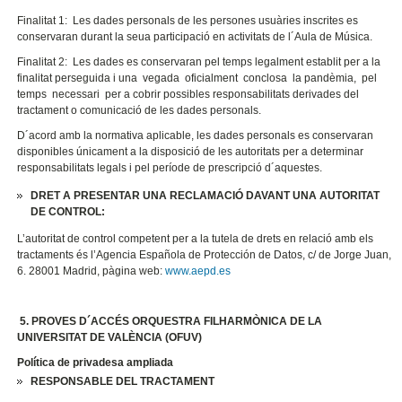
Finalitat 1: Les dades personals de les persones usuàries inscrites es
conservaran durant la seua participació en activitats de l´Aula de Música.
Finalitat 2:
Les dades es conservaran pel temps legalment establit per a la
finalitat perseguida i una vegada oficialment conclosa la pandèmia, pel
temps necessari per a cobrir possibles responsabilitats derivades del
tractament o comunicació de les dades personals.
D´acord amb la normativa aplicable, les dades personals es conservaran
disponibles únicament a la disposició de les autoritats per a determinar
responsabilitats legals i pel període de prescripció d´aquestes.
DRET A PRESENTAR UNA RECLAMACIÓ DAVANT UNA AUTORITAT
DE CONTROL:
L’autoritat de control competent per a la tutela de drets en relació amb els
tractaments és l’Agencia Española de Protección de Datos, c/ de Jorge Juan,
6. 28001 Madrid, pàgina web:
www.aepd.es
5. PROVES D´ACCÉS ORQUESTRA FILHARMÒNICA DE LA
UNIVERSITAT DE VALÈNCIA (OFUV)
Política de privadesa ampliada
RESPONSABLE DEL TRACTAMENT