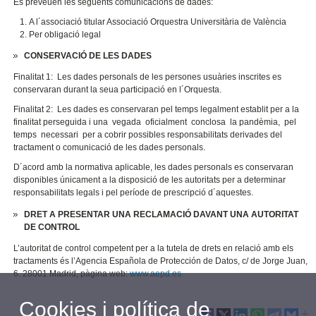
Es preveuen les següents comunicacions de dades:
A l´associació titular Associació Orquestra Universitària de València
Per obligació legal
CONSERVACIÓ DE LES DADES
Finalitat 1: Les dades personals de les persones usuàries inscrites es
conservaran durant la seua participació en l´Orquesta.
Finalitat 2:
Les dades es conservaran pel temps legalment establit per a la
finalitat perseguida i una vegada oficialment conclosa la pandèmia, pel
temps necessari per a cobrir possibles responsabilitats derivades del
tractament o comunicació de les dades personals.
D´acord amb la normativa aplicable, les dades personals es conservaran
disponibles únicament a la disposició de les autoritats per a determinar
responsabilitats legals i pel període de prescripció d´aquestes.
DRET A PRESENTAR UNA RECLAMACIÓ DAVANT UNA AUTORITAT
DE CONTROL
L’autoritat de control competent per a la tutela de drets en relació amb els
tractaments és l’Agencia Española de Protección de Datos, c/ de Jorge Juan,
6. 28001 Madrid, pàgina web:
www.aepd.es
Cookies i política de