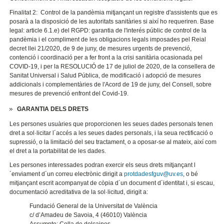
Finalitat 2: Control de la pandèmia mitjançant un registre d'assistents que es
posarà a la disposició de les autoritats sanitàries si així ho requeriren. Base
legal: article 6.1.e) del RGPD: garantia de l'interés públic de control de la
pandèmia i el compliment de les obligacions legals imposades pel Reial
decret llei 21/2020, de 9 de juny, de mesures urgents de prevenció,
contenció i coordinació per a fer front a la crisi sanitària ocasionada pel
COVID-19, i per la RESOLUCIÓ de 17 de juliol de 2020, de la consellera de
Sanitat Universal i Salud Pública, de modificació i adopció de mesures
addicionals i complementàries de l'Acord de 19 de juny, del Consell, sobre
mesures de prevenció enfront del Covid-19.
GARANTIA DELS DRETS
Les persones usuàries que proporcionen les seues dades personals tenen
dret a sol·licitar l´accés a les seues dades personals, i la seua rectificació o
supressió, o la limitació del seu tractament, o a oposar-se al mateix, així com
el dret a la portabilitat de les dades.
Les persones interessades podran exercir els seus drets mitjançant l
´enviament d´un correu electrònic dirigit a
protdadesfguv@uv.es
, o bé
mitjançant escrit acompanyat de còpia d´un document d´identitat i, si escau,
documentació acreditativa de la sol·licitud, dirigit a:
Fundació General de la Universitat de València
c/ d’Amadeu de Savoia, 4 (46010) València
Assumpte: Colla de dolçaines