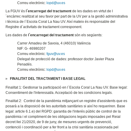
Correu electrònic:
lopd@uv.es
La FGUV és
l´encarregat del tractament
de les dades en virtut de l
´encàrrec realitzat al seu favor per part de la UV per a la gestió administrativa
i tècnica de l´Escola Coral La Nau UV. Així mateix és responsable del
Registre d´activitats de tractament corresponent.
Les dades de
l´encarregat del tractament
són els següents:
Carrer Amadeu de Savoia, 4 (46010) València
NIF: G- 46980207
Correu electrònic:
fguv@uv.es
Delegat de protecció de dades: professor doctor Javier Plaza
Penadés.
Correu electrònic:
lopd@uv.es
FINALITAT DEL TRACTAMENT I BASE LEGAL
Finalitat 1: Gestionar la participació en l´Escola Coral La Nau UV. Base legal:
Consentiment de l'interessat/a. Acceptació de les condicions legals.
Finalitat 2: Control de la pandèmia mitjançant un registre d'assistents que es
posarà a la disposició de les autoritats sanitàries si així ho requeriren. Base
legal: article 6.1.e) del RGPD: garantia de l'interés públic de control de la
pandèmia i el compliment de les obligacions legals imposades pel Reial
decret llei 21/2020, de 9 de juny, de mesures urgents de prevenció,
contenció i coordinació per a fer front a la crisi sanitària ocasionada pel