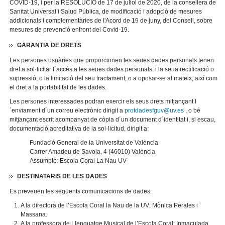
COVID-19, i per la RESOLUCIÓ de 17 de juliol de 2020, de la consellera de
Sanitat Universal i Salud Pública, de modificació i adopció de mesures
addicionals i complementàries de l'Acord de 19 de juny, del Consell, sobre
mesures de prevenció enfront del Covid-19.
GARANTIA DE DRETS
Les persones usuàries que proporcionen les seues dades personals tenen
dret a sol·licitar l´accés a les seues dades personals, i la seua rectificació o
supressió, o la limitació del seu tractament, o a oposar-se al mateix, així com
el dret a la portabilitat de les dades.
Les persones interessades podran exercir els seus drets mitjançant l
´enviament d´un correu electrònic dirigit a
protdadesfguv@uv.es
, o bé
mitjançant escrit acompanyat de còpia d´un document d´identitat i, si escau,
documentació acreditativa de la sol·licitud, dirigit a:
Fundació General de la Universitat de València
Carrer Amadeu de Savoia, 4 (46010) València
Assumpte: Escola Coral La Nau UV
DESTINATARIS DE LES DADES
Es preveuen les següents comunicacions de dades:
A la directora de l’Escola Coral la Nau de la UV: Mònica Perales i
Massana.
A la professora de Llenguatge Musical de l’Escola Coral: Inmaculada