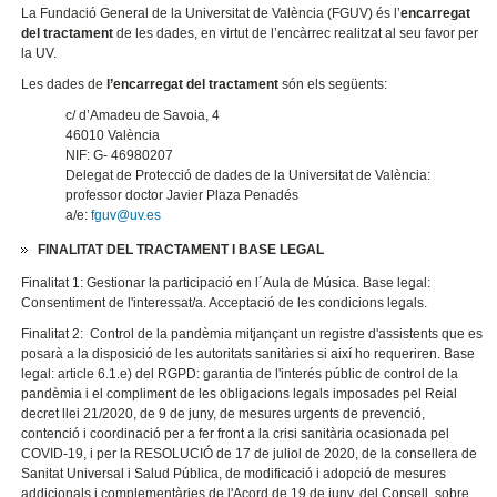
La Fundació General de la Universitat de València (FGUV) és l’
encarregat
del tractament
de les dades, en virtut de l’encàrrec realitzat al seu favor per
la UV.
Les dades de
l’encarregat del tractament
són els següents:
c/ d’Amadeu de Savoia, 4
46010 València
NIF: G- 46980207
Delegat de Protecció de dades de la Universitat de València:
professor doctor Javier Plaza Penadés
a/e:
fguv@uv.es
FINALITAT DEL TRACTAMENT I BASE LEGAL
Finalitat 1: Gestionar la participació en l´Aula de Música. Base legal:
Consentiment de l'interessat/a. Acceptació de les condicions legals.
Finalitat 2: Control de la pandèmia mitjançant un registre d'assistents que es
posarà a la disposició de les autoritats sanitàries si així ho requeriren. Base
legal: article 6.1.e) del RGPD: garantia de l'interés públic de control de la
pandèmia i el compliment de les obligacions legals imposades pel Reial
decret llei 21/2020, de 9 de juny, de mesures urgents de prevenció,
contenció i coordinació per a fer front a la crisi sanitària ocasionada pel
COVID-19, i per la RESOLUCIÓ de 17 de juliol de 2020, de la consellera de
Sanitat Universal i Salud Pública, de modificació i adopció de mesures
addicionals i complementàries de l'Acord de 19 de juny, del Consell, sobre