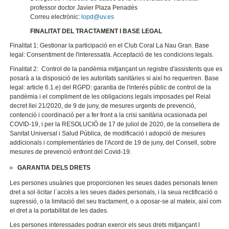
professor doctor Javier Plaza Penadés
Correu electrònic:
lopd@uv.es
FINALITAT DEL TRACTAMENT I BASE LEGAL
Finalitat 1: Gestionar la participació en el Club Coral La Nau Gran. Base
legal: Consentiment de l'interessat/a. Acceptació de les condicions legals.
Finalitat 2: Control de la pandèmia mitjançant un registre d'assistents que es
posarà a la disposició de les autoritats sanitàries si així ho requeriren. Base
legal: article 6.1.e) del RGPD: garantia de l'interés públic de control de la
pandèmia i el compliment de les obligacions legals imposades pel Reial
decret llei 21/2020, de 9 de juny, de mesures urgents de prevenció,
contenció i coordinació per a fer front a la crisi sanitària ocasionada pel
COVID-19, i per la RESOLUCIÓ de 17 de juliol de 2020, de la consellera de
Sanitat Universal i Salud Pública, de modificació i adopció de mesures
addicionals i complementàries de l'Acord de 19 de juny, del Consell, sobre
mesures de prevenció enfront del Covid-19.
GARANTIA DELS DRETS
Les persones usuàries que proporcionen les seues dades personals tenen
dret a sol·licitar l´accés a les seues dades personals, i la seua rectificació o
supressió, o la limitació del seu tractament, o a oposar-se al mateix, així com
el dret a la portabilitat de les dades.
Les persones interessades podran exercir els seus drets mitjançant l