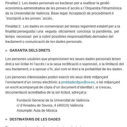
Finalitat 1: Les dades personals es tractaran per a realitzar la gestió
econòmica-administrativa de les proves d´accés a l´Orquestra Filharmònica
de la Universitat de València. Base legal: Acceptació de procediment d
´inscripció a les proves ´accés.
Finalitat 2:
Les dades es conservaran pel temps legalment establit per a la
finalitat perseguida i una vegada oficialment conclosa la pandèmia, pel
temps necessari per a cobrir possibles responsabilitats derivades del
tractament o comunicació de les dades personals.
GARANTIA DELS DRETS
​Les persones usuàries que proporcionen les seues dades personals tenen
dret a sol·licitar-hi l’accés i a la seua rectificació o supressió, o la limitació del
seu tractament, o a oposar-s’hi, així com el dret a la portabilitat de les dades.
Les persones interessades poden exercir els seus drets mitjançant
l’enviament d’un correu electrònic a
protdadesfguv@uv.es
, o bé mitjançant
un escrit acompanyat de còpia d’un document d’identitat i, si s’escau,
documentació acreditativa de la sol·licitud, adreçat a:
Fundació General de la Universitat de València
c/ d’Amadeu de Savoia, 4 (46010) València
Assumpte: Aula de Música
DESTINATARIS DE LES DADES