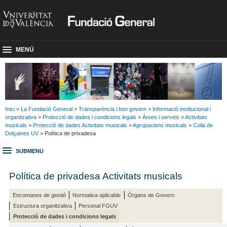
MENÚ
Inici
>
La Fundació General
>
Transparència i bon govern
>
Informació institucional i
organitzativa
>
Protecció de dades i condicions legals
>
Àrees i serveis
>
Activitats
musicals
>
Protecció de dades Activitats musicals
>
Agrupacions musicals
>
Colla de
Dolçaines UV
> Política de privadesa
SUBMENU
Política de privadesa Activitats musicals
Encomanes de gestió
Normativa aplicable
Òrgans de Govern
Estructura organitzativa
Personal FGUV
Protecció de dades i condicions legals