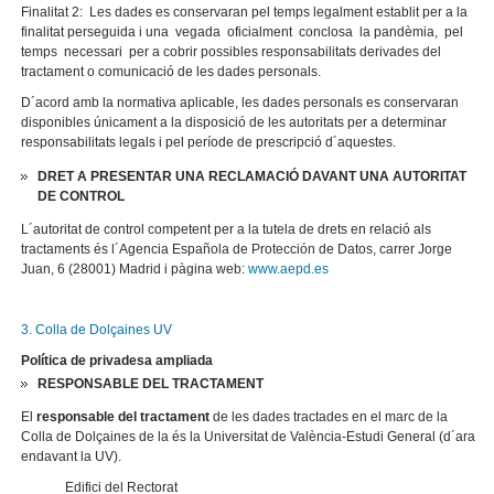
Finalitat 2:
Les dades es conservaran pel temps legalment establit per a la
finalitat perseguida i una vegada oficialment conclosa la pandèmia, pel
temps necessari per a cobrir possibles responsabilitats derivades del
tractament o comunicació de les dades personals.
D´acord amb la normativa aplicable, les dades personals es conservaran
disponibles únicament a la disposició de les autoritats per a determinar
responsabilitats legals i pel període de prescripció d´aquestes.
DRET A PRESENTAR UNA RECLAMACIÓ DAVANT UNA AUTORITAT
DE CONTROL
L´autoritat de control competent per a la tutela de drets en relació als
tractaments és l´Agencia Española de Protección de Datos, carrer Jorge
Juan, 6 (28001) Madrid i pàgina web:
www.aepd.es
3. Colla de Dolçaines UV
Política de privadesa ampliada
RESPONSABLE DEL TRACTAMENT
El
responsable del tractament
de les dades tractades en el marc de la
Colla de Dolçaines de la és la Universitat de València-Estudi General (d´ara
endavant la UV).
Edifici del Rectorat