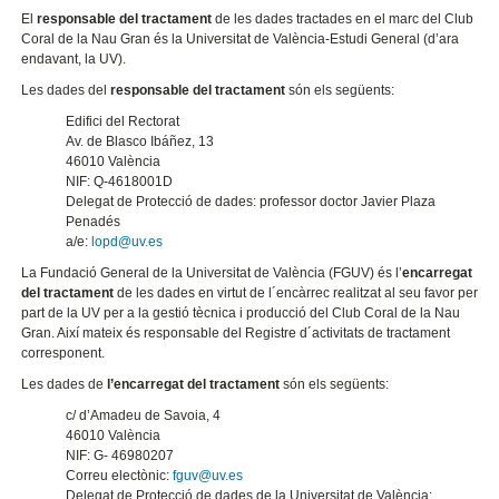
El
responsable del tractament
de les dades tractades en el marc del Club
Coral de la Nau Gran és la Universitat de València-Estudi General (d’ara
endavant, la UV).
Les dades del
responsable del tractament
són els següents:
Edifici del Rectorat
Av. de Blasco Ibáñez, 13
46010 València
NIF: Q-4618001D
Delegat de Protecció de dades: professor doctor Javier Plaza
Penadés
a/e:
lopd@uv.es
La Fundació General de la Universitat de València (FGUV) és l’
encarregat
del tractament
de les dades en virtut de l´encàrrec realitzat al seu favor per
part de la UV per a la gestió tècnica i producció del Club Coral de la Nau
Gran. Així mateix és responsable del Registre d´activitats de tractament
corresponent.
Les dades de
l’encarregat del tractament
són els següents:
c/ d’Amadeu de Savoia, 4
46010 València
NIF: G- 46980207
Correu electònic:
fguv@uv.es
Delegat de Protecció de dades de la Universitat de València: