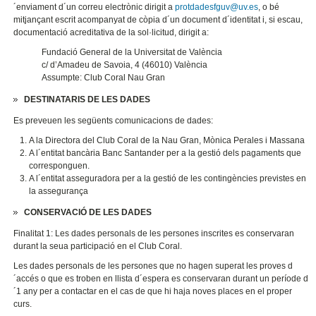
´enviament d´un correu electrònic dirigit a
protdadesfguv@uv.es
, o bé
mitjançant escrit acompanyat de còpia d´un document d´identitat i, si escau,
documentació acreditativa de la sol·licitud, dirigit a:
Fundació General de la Universitat de València
c/ d’Amadeu de Savoia, 4 (46010) València
Assumpte: Club Coral Nau Gran
DESTINATARIS DE LES DADES
Es preveuen les següents comunicacions de dades:
A la Directora del Club Coral de la Nau Gran, Mònica Perales i Massana
A l´entitat bancària Banc Santander per a la gestió dels pagaments que
corresponguen.
A l´entitat asseguradora per a la gestió de les contingències previstes en
la assegurança
CONSERVACIÓ DE LES DADES
Finalitat 1: Les dades personals de les persones inscrites es conservaran
durant la seua participació en el Club Coral.
Les dades personals de les persones que no hagen superat les proves d
´accés o que es troben en llista d´espera es conservaran durant un període d
´1 any per a contactar en el cas de que hi haja noves places en el proper
curs.