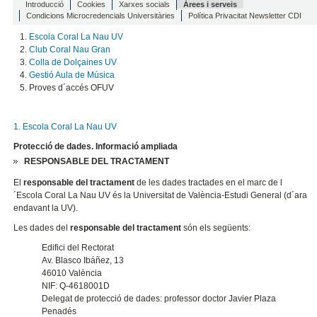
Introducció
Cookies
Xarxes socials
Àrees i serveis
Condicions Microcredencials Universitàries
Política Privacitat Newsletter CDI
Escola Coral La Nau UV
Club Coral Nau Gran
Colla de Dolçaines UV
Gestió Aula de Música
Proves d´accés OFUV
1. Escola Coral La Nau UV
Protecció de dades. Informació ampliada
RESPONSABLE DEL TRACTAMENT
El
responsable del tractament
de les dades tractades en el marc de l
´Escola Coral La Nau UV és la Universitat de València-Estudi General (d´ara
endavant la UV).
Les dades del
responsable del tractament
són els següents:
Edifici del Rectorat
Av. Blasco Ibáñez, 13
46010 València
NIF: Q-4618001D
Delegat de protecció de dades: professor doctor Javier Plaza
Penadés