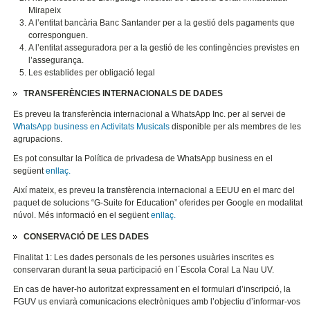
Mirapeix
A l’entitat bancària Banc Santander per a la gestió dels pagaments que
corresponguen.
A l’entitat asseguradora per a la gestió de les contingències previstes en
l’assegurança.
Les establides per obligació legal
TRANSFERÈNCIES INTERNACIONALS DE DADES
Es preveu la transferència internacional a WhatsApp Inc. per al servei de
WhatsApp business en Activitats Musicals
disponible per als membres de les
agrupacions.
Es pot consultar la Política de privadesa de WhatsApp business en el
següent
enllaç.
Així mateix, es preveu la transfèrencia internacional a EEUU en el marc del
paquet de solucions “G-Suite for Education” oferides per Google en modalitat
núvol. Més informació en el següent
enllaç.
CONSERVACIÓ DE LES DADES
Finalitat 1: Les dades personals de les persones usuàries inscrites es
conservaran durant la seua participació en l´Escola Coral La Nau UV.
En cas de haver-ho autoritzat expressament en el formulari d’inscripció, la
FGUV us enviarà comunicacions electròniques amb l’objectiu d’informar-vos