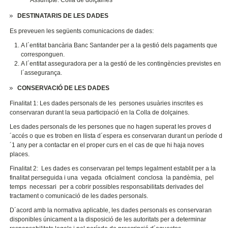
DESTINATARIS DE LES DADES
Es preveuen les següents comunicacions de dades:
A l´entitat bancària Banc Santander per a la gestió dels pagaments que
corresponguen.
A l´entitat asseguradora per a la gestió de les contingències previstes en
l´assegurança.
CONSERVACIÓ DE LES DADES
Finalitat 1: Les dades personals de les persones usuàries inscrites es
conservaran durant la seua participació en la Colla de dolçaines.
Les dades personals de les persones que no hagen superat les proves d
´accés o que es troben en llista d´espera es conservaran durant un període d
´1 any per a contactar en el proper curs en el cas de que hi haja noves
places.
Finalitat 2:
Les dades es conservaran pel temps legalment establit per a la
finalitat perseguida i una vegada oficialment conclosa la pandèmia, pel
temps necessari per a cobrir possibles responsabilitats derivades del
tractament o comunicació de les dades personals.
D´acord amb la normativa aplicable, les dades personals es conservaran
disponibles únicament a la disposició de les autoritats per a determinar