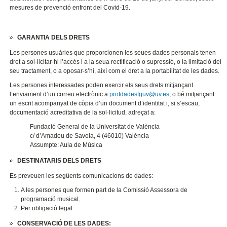
mesures de prevenció enfront del Covid-19.
GARANTIA DELS DRETS
Les persones usuàries que proporcionen les seues dades personals tenen
dret a sol·licitar-hi l’accés i a la seua rectificació o supressió, o la limitació del
seu tractament, o a oposar-s’hi, així com el dret a la portabilitat de les dades.
Les persones interessades poden exercir els seus drets mitjançant
l’enviament d’un correu electrònic a
protdadesfguv@uv.es
, o bé mitjançant
un escrit acompanyat de còpia d’un document d’identitat i, si s’escau,
documentació acreditativa de la sol·licitud, adreçat a:
Fundació General de la Universitat de València
c/ d’Amadeu de Savoia, 4 (46010) València
Assumpte: Aula de Música
DESTINATARIS DELS DRETS
Es preveuen les següents comunicacions de dades:
A les persones que formen part de la Comissió Assessora de
programació musical.
Per obligació legal
CONSERVACIÓ DE LES DADES: