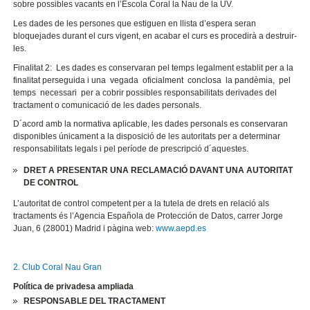
sobre possibles vacants en l’Escola Coral la Nau de la UV.
Les dades de les persones que estiguen en llista d’espera seran
bloquejades durant el curs vigent, en acabar el curs es procedirà a destruir-
les.
Finalitat 2:
Les dades es conservaran pel temps legalment establit per a la
finalitat perseguida i una vegada oficialment conclosa la pandèmia, pel
temps necessari per a cobrir possibles responsabilitats derivades del
tractament o comunicació de les dades personals.
D´acord amb la normativa aplicable, les dades personals es conservaran
disponibles únicament a la disposició de les autoritats per a determinar
responsabilitats legals i pel període de prescripció d´aquestes.
DRET A PRESENTAR UNA RECLAMACIÓ DAVANT UNA AUTORITAT
DE CONTROL
L’autoritat de control competent per a la tutela de drets en relació als
tractaments és l’Agencia Española de Protección de Datos, carrer Jorge
Juan, 6 (28001) Madrid i pàgina web:
www.aepd.es
2. Club Coral Nau Gran
Política de privadesa ampliada
RESPONSABLE DEL TRACTAMENT