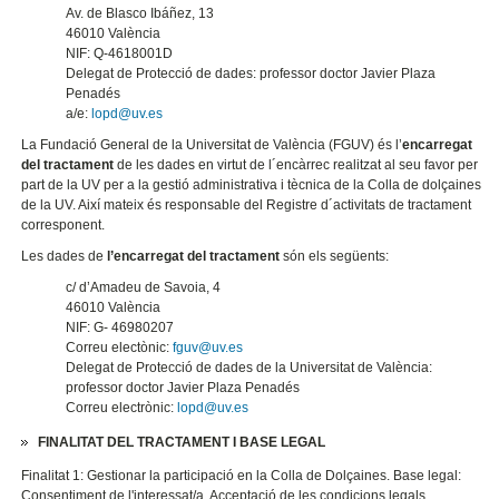
Av. de Blasco Ibáñez, 13
46010 València
NIF: Q-4618001D
Delegat de Protecció de dades: professor doctor Javier Plaza
Penadés
a/e:
lopd@uv.es
La Fundació General de la Universitat de València (FGUV) és l’
encarregat
del tractament
de les dades en virtut de l´encàrrec realitzat al seu favor per
part de la UV per a la gestió administrativa i tècnica de la Colla de dolçaines
de la UV. Així mateix és responsable del Registre d´activitats de tractament
corresponent.
Les dades de
l’encarregat del tractament
són els següents:
c/ d’Amadeu de Savoia, 4
46010 València
NIF: G- 46980207
Correu electònic:
fguv@uv.es
Delegat de Protecció de dades de la Universitat de València:
professor doctor Javier Plaza Penadés
Correu electrònic:
lopd@uv.es​
FINALITAT DEL TRACTAMENT I BASE LEGAL
Finalitat 1: Gestionar la participació en la Colla de Dolçaines. Base legal:
Consentiment de l'interessat/a. Acceptació de les condicions legals.