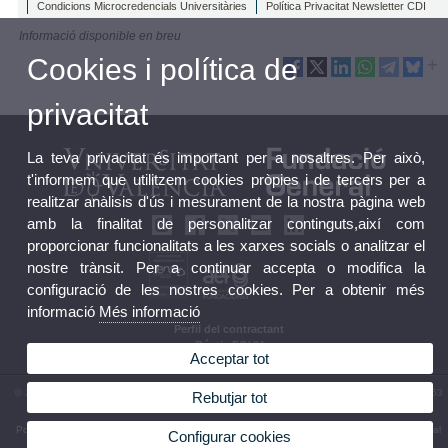
Condicions Microcredencials Universitàries
Política Privacitat Newsletter CDI
Informació disponible en breu
Cookies i política de
privacitat
La teva privacitat és important per a nosaltres. Per això,
t'informem que utilitzem cookies pròpies i de tercers per a
realitzar anàlisis d'ús i mesurament de la nostra pàgina web
amb la finalitat de personalitzar continguts,així com
proporcionar funcionalitats a les xarxes socials o analitzar el
nostre trànsit. Per a continuar accepta o modifica la
configuració de les nostres cookies. Per a obtenir més
informació
Més informació
Perfil del contractant
Bústia FGUV
Acceptar tot
© 2026 UV. - Fundació General - C/ Amadeu de Savoia 4, 6ª, 46010 València. Tel: (+34) 963
Rebutjar tot
531 060
Política privacitat
|
Cookies
|
Transparència
|
Bústia FGUV
|
Termes i condicions d’ús
|
Canal
Configurar cookies
Intern d'Informació
|