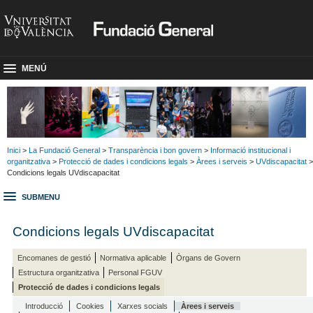
MENÚ
Inici
>
La Fundació General
>
Transparència i bon govern
>
Informació institucional i
organitzativa
>
Protecció de dades i condicions legals
>
Àrees i serveis
>
UVdiscapacitat
>
Condicions legals UVdiscapacitat
SUBMENU
Condicions legals UVdiscapacitat
Encomanes de gestió
Normativa aplicable
Òrgans de Govern
Estructura organitzativa
Personal FGUV
Protecció de dades i condicions legals
Introducció
Cookies
Xarxes socials
Àrees i serveis