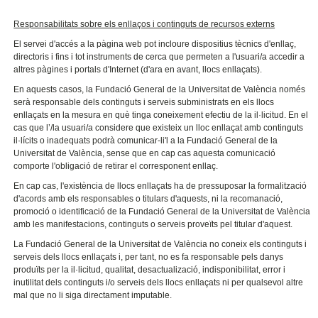
Responsabilitats sobre els enllaços i continguts de recursos externs
El servei d'accés a la pàgina web pot incloure dispositius tècnics d'enllaç,
directoris i fins i tot instruments de cerca que permeten a l'usuari/a accedir a
altres pàgines i portals d'Internet (d'ara en avant, llocs enllaçats).
En aquests casos, la Fundació General de la Universitat de València només
serà responsable dels continguts i serveis subministrats en els llocs
enllaçats en la mesura en què tinga coneixement efectiu de la il·licitud. En el
cas que l’/la usuari/a considere que existeix un lloc enllaçat amb continguts
il·lícits o inadequats podrà comunicar-li'l a la Fundació General de la
Universitat de València, sense que en cap cas aquesta comunicació
comporte l'obligació de retirar el corresponent enllaç.
En cap cas, l'existència de llocs enllaçats ha de pressuposar la formalització
d'acords amb els responsables o titulars d'aquests, ni la recomanació,
promoció o identificació de la Fundació General de la Universitat de València
amb les manifestacions, continguts o serveis proveïts pel titular d'aquest.
La Fundació General de la Universitat de València no coneix els continguts i
serveis dels llocs enllaçats i, per tant, no es fa responsable pels danys
produïts per la il·licitud, qualitat, desactualizació, indisponibilitat, error i
inutilitat dels continguts i/o serveis dels llocs enllaçats ni per qualsevol altre
mal que no li siga directament imputable.