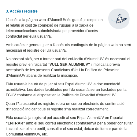
3. Accés i registre
L'accés a la pàgina web d'AlumniUV és gratuït, excepte en
el relatiu al cost de connexió de l'usuari a la xarxa de
telecomunicacions subministrada pel proveïdor d'accés
contractat per el/la usuari/a.
Amb caràcter general, per a l'accés als continguts de la pàgina web no serà
necessari el registre de l’/la usuari/a.
No obstant això, per a formar part del col·lectiu d'AlumniUV, és necessari el
registre previ en l'apartat
“VULL SER ALUMNIUV”
i implica la prèvia
acceptació de les presents Condicions d'Ús i la Política de Privacitat
d'AlumniUV abans de realitzar la inscripció.
El/la usuari/a haurà de pujar al seu Espai AlumniUV la documentació
acreditativa. Les dades facilitades per l’/la usuari/a seran tractades per la
FGUV conforme al disposat en la Política de Privacitat d'AlumniUV.
Quan l’/la usuari/al es registre rebrà un correu electrònic de confirmació
d'inscripció indicant que el registre s'ha realitzat correctament.
El/la usuari/a ja registrat pot accedir al seu Espai AlumniUV en l'apartat
“ENTRAR”
amb el seu correu electrònic i contrasenya per a poder consultar
i actualitzar el seu perfil, consultar el seu estat, deixar de formar part de la
Comunitat AlumniUV, etc.