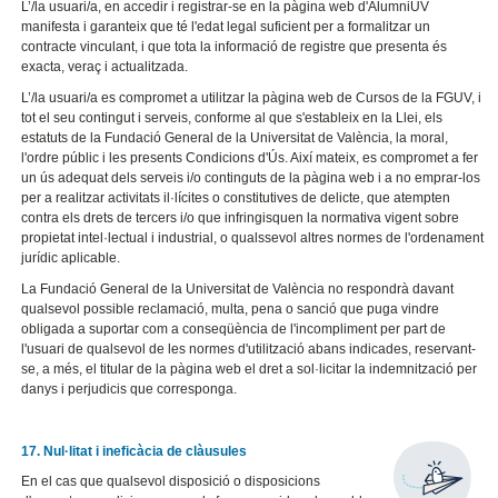
L’/la usuari/a, en accedir i registrar-se en la pàgina web d'AlumniUV
manifesta i garanteix que té l'edat legal suficient per a formalitzar un
contracte vinculant, i que tota la informació de registre que presenta és
exacta, veraç i actualitzada.
L’/la usuari/a es compromet a utilitzar la pàgina web de Cursos de la FGUV, i
tot el seu contingut i serveis, conforme al que s'estableix en la Llei, els
estatuts de la Fundació General de la Universitat de València, la moral,
l'ordre públic i les presents Condicions d'Ús. Així mateix, es compromet a fer
un ús adequat dels serveis i/o continguts de la pàgina web i a no emprar-los
per a realitzar activitats il·lícites o constitutives de delicte, que atempten
contra els drets de tercers i/o que infringisquen la normativa vigent sobre
propietat intel·lectual i industrial, o qualssevol altres normes de l'ordenament
jurídic aplicable.
La Fundació General de la Universitat de València no respondrà davant
qualsevol possible reclamació, multa, pena o sanció que puga vindre
obligada a suportar com a conseqüència de l'incompliment per part de
l'usuari de qualsevol de les normes d'utilització abans indicades, reservant-
se, a més, el titular de la pàgina web el dret a sol·licitar la indemnització per
danys i perjudicis que corresponga.
17. Nul·litat i ineficàcia de clàusules
En el cas que qualsevol disposició o disposicions