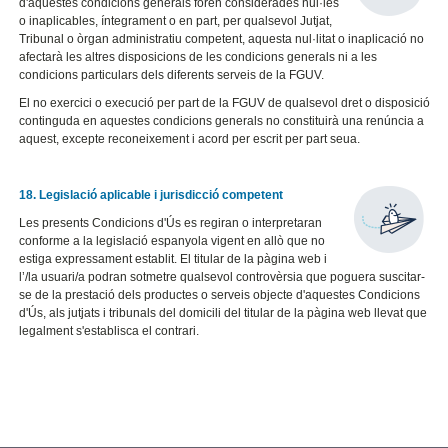
d'aquestes condicions generals foren considerades nul·les
o inaplicables, íntegrament o en part, per qualsevol Jutjat,
Tribunal o òrgan administratiu competent, aquesta nul·litat o inaplicació no
afectarà les altres disposicions de les condicions generals ni a les
condicions particulars dels diferents serveis de la FGUV.
El no exercici o execució per part de la FGUV de qualsevol dret o disposició
continguda en aquestes condicions generals no constituirà una renúncia a
aquest, excepte reconeixement i acord per escrit per part seua.
18. Legislació aplicable i jurisdicció competent
Les presents Condicions d'Ús es regiran o interpretaran
conforme a la legislació espanyola vigent en allò que no
estiga expressament establit. El titular de la pàgina web i
l’/la usuari/a podran sotmetre qualsevol controvèrsia que poguera suscitar-
se de la prestació dels productes o serveis objecte d'aquestes Condicions
d'Ús, als jutjats i tribunals del domicili del titular de la pàgina web llevat que
legalment s'establisca el contrari.