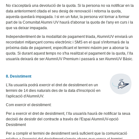
No s'acceptarà una devolució de la quota. Si la persona no va notificar en la
data anteriorment citada el seu desig de renovació i retorna la quota,
aquesta quedarà impagada. I si en un futur, la persona vol tornar a formar
part de la Comunitat Alumni UV haurà d'abonar la quota de l'any en curs i la
que va deixar impagada.
Independentment de la modalitat de pagament triada, AlumniUV enviarà un
recordatori mitjançant correu electrònic i SMS en el qual s'informarà de la
pròxima data de pagament, especificant el termini màxim per a abonar la
quota. Si durant aquest temps no s'ha realitzat el pagament de la quota, l’/la
usuari/a deixarà de ser AlumniUV Premium i passarà a ser AlumniUV Bàsic.
8. Desistiment
L’/la usuari/a podrà exercir el dret de desistiment en un
termini de 14 dies naturals des de la data d'inscripció en
l'aplicació d'AlumniUV.
Com exercir el desistiment:
Per a exercir el dret de desistiment, l’/la usuari/a haurà de notificar la seua
decisió de desistir del contracte a través de l'Espai AlumniUV-opció
Desistiment
Per a complir el termini de desistiment serà suficient que la comunicació