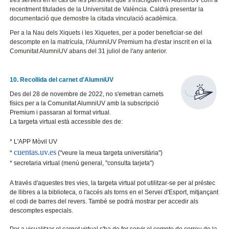
recentment titulades de la Universitat de València. Caldrà presentar la
documentació que demostre la citada vinculació acadèmica.
Per a la Nau dels Xiquets i les Xiquetes, per a poder beneficiar-se del
descompte en la matrícula, l'AlumniUV Premium ha d'estar inscrit en el la
Comunitat AlumniUV abans del 31 juliol de l'any anterior.
10. Recollida del carnet d'AlumniUV
Des del 28 de novembre de 2022, no s'emetran carnets
físics per a la Comunitat AlumniUV amb la subscripció
Premium i passaran al format virtual.
La targeta virtual està accessible des de:
* L'APP Mòvil UV
cuentas.uv.es
*
("veure la meua targeta universitària")
* secretaria virtual (menú general, "consulta tarjeta")
A través d'aquestes tres vies, la targeta virtual pot utilitzar-se per al préstec
de llibres a la biblioteca, o l'accés als torns en el Servei d'Esport, mitjançant
el codi de barres del revers. També se podrà mostrar per accedir als
descomptes especials.
Per a visualitzar el carnet virtual s'ha de fer servir el compte de correu de la