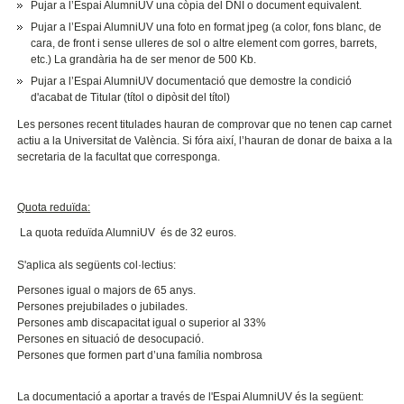
Pujar a l’Espai AlumniUV una còpia del DNI o document equivalent.
Pujar a l’Espai AlumniUV una foto en format jpeg (a color, fons blanc, de
cara, de front i sense ulleres de sol o altre element com gorres, barrets,
etc.) La grandària ha de ser menor de 500 Kb.
Pujar a l’Espai AlumniUV documentació que demostre la condició
d'acabat de Titular (títol o dipòsit del títol)
Les persones recent titulades hauran de comprovar que no tenen cap carnet
actiu a la Universitat de València. Si fóra així, l’hauran de donar de baixa a la
secretaria de la facultat que corresponga.
Quota reduïda:
La quota reduïda AlumniUV és de 32 euros.
S'aplica als següents col·lectius:
Persones igual o majors de 65 anys.
Persones prejubilades o jubilades.
Persones amb discapacitat igual o superior al 33%
Persones en situació de desocupació.
Persones que formen part d’una família nombrosa
La documentació a aportar a través de l'Espai AlumniUV és la següent: