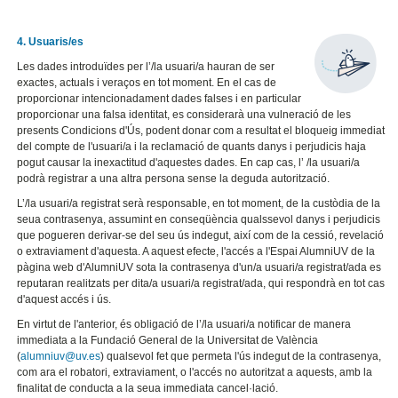
4. Usuaris/es
Les dades introduïdes per l’/la usuari/a hauran de ser
exactes, actuals i veraços en tot moment. En el cas de
proporcionar intencionadament dades falses i en particular
proporcionar una falsa identitat, es considerarà una vulneració de les
presents Condicions d'Ús, podent donar com a resultat el bloqueig immediat
del compte de l'usuari/a i la reclamació de quants danys i perjudicis haja
pogut causar la inexactitud d'aquestes dades. En cap cas, l’ /la usuari/a
podrà registrar a una altra persona sense la deguda autorització.
L’/la usuari/a registrat serà responsable, en tot moment, de la custòdia de la
seua contrasenya, assumint en conseqüència qualssevol danys i perjudicis
que pogueren derivar-se del seu ús indegut, així com de la cessió, revelació
o extraviament d'aquesta. A aquest efecte, l'accés a l'Espai AlumniUV de la
pàgina web d'AlumniUV sota la contrasenya d'un/a usuari/a registrat/ada es
reputaran realitzats per dita/a usuari/a registrat/ada, qui respondrà en tot cas
d'aquest accés i ús.
En virtut de l'anterior, és obligació de l’/la usuari/a notificar de manera
immediata a la Fundació General de la Universitat de València
(
alumniuv@uv.es
) qualsevol fet que permeta l'ús indegut de la contrasenya,
com ara el robatori, extraviament, o l'accés no autoritzat a aquests, amb la
finalitat de conducta a la seua immediata cancel·lació.