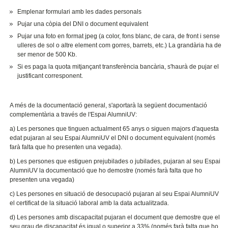
Emplenar formulari amb les dades personals
Pujar una còpia del DNI o document equivalent
Pujar una foto en format jpeg (a color, fons blanc, de cara, de front i sense
ulleres de sol o altre element com gorres, barrets, etc.) La grandària ha de
ser menor de 500 Kb.
Si es paga la quota mitjançant transferència bancària, s'haurà de pujar el
justificant corresponent.
A més de la documentació general, s'aportarà la següent documentació
complementària a través de l'Espai AlumniUV:
a) Les persones que tinguen actualment 65 anys o siguen majors d'aquesta
edat pujaran al seu Espai AlumniUV el DNI o document equivalent (només
farà falta que ho presenten una vegada).
b) Les persones que estiguen prejubilades o jubilades, pujaran al seu Espai
AlumniUV la documentació que ho demostre (només farà falta que ho
presenten una vegada)
c) Les persones en situació de desocupació pujaran al seu Espai AlumniUV
el certificat de la situació laboral amb la data actualitzada.
d) Les persones amb discapacitat pujaran el document que demostre que el
seu grau de discapacitat és igual o superior a 33% (només farà falta que ho