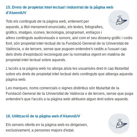
15. Drets de propietat intel·lectual i industrial de la pàgina web
d'AlumniUV
Tots els continguts de la pàgina web, entenent per
aquests, a títol merament enunciatiu, els textos, fotografies,
gràfics, imatges, icones, tecnologia, programari, enllaços i
altres continguts audiovisuals o sonors, així com el seu disseny gràfic i codis
font, són propietat intel·lectual de la Fundació General de la Universitat de
València, o de tercers, sense que puguen entendre's cedits a l'usuari cap
dels drets d'explotació reconeguts per la normativa vigent en matèria de
propietat intel·lectual sobre aquests.
L'accés a la pàgina web no atorga als/a les usuaris/es dret ni cap titularitat
sobre els drets de propietat intel·lectual dels continguts que alberga aquesta
pàgina web.
Les marques, noms comercials o signes distintius són titularitat de la
Fundació General de la Universitat de València o de tercers, sense que puga
entendre's que l'accés a la pàgina web atribueix algun dret sobre aquests.
16. Utilització de la pàgina web d'AlumniUV
Els serveis oferits en la pàgina web es dirigeixen,
exclusivament, a persones majors d'edat.