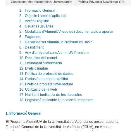
Condicions Microcredencials Universitàries
Política Privacitat Newsletter CDI
1. Informació General
2. Objecte i àmbit d'aplicació
3. Accés i registre
4. Usuaris i usuàries
5. Modalitats d'AlumniUV, quotes i documentació a aportar
6. Pagament
7. Deixar de ser AlumniUV Premium i/o Basic
8. Desistiment
9. Any d'antiguitat com AlumniUV Premium
10. Recollida del carnet
11. Enviament d'informació
12. Drets d'imatge
13. Política de protecció de dades
14. Exclusió de responsabilitat
15. Drets de propietat intel·lectual
16. Utilització de la web
17. Nul·litat i ineficacia de les clausules
18. Legislació aplicable i jurisdicció competent
1. Informació General
El Programa AlumniUV de la Universitat de València és gestionat per la
Fundació General de la Universitat de València (FGUV), en virtut de