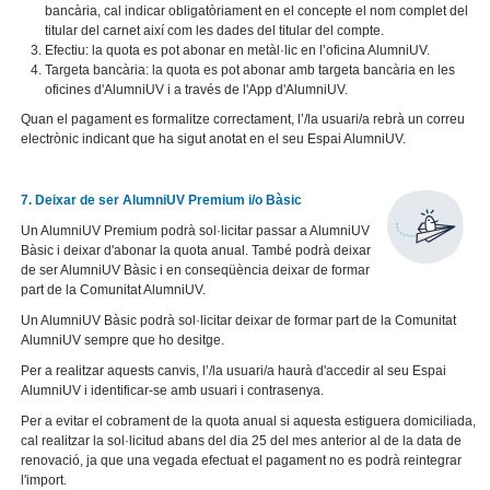
bancària, cal indicar obligatòriament en el concepte el nom complet del
titular del carnet així com les dades del titular del compte.
Efectiu: la quota es pot abonar en metàl·lic en l’oficina AlumniUV.
Targeta bancària: la quota es pot abonar amb targeta bancària en les
oficines d'AlumniUV i a través de l'App d'AlumniUV.
Quan el pagament es formalitze correctament, l’/la usuari/a rebrà un correu
electrònic indicant que ha sigut anotat en el seu Espai AlumniUV.
7. Deixar de ser AlumniUV Premium i/o Bàsic
Un AlumniUV Premium podrà sol·licitar passar a AlumniUV
Bàsic i deixar d'abonar la quota anual. També podrà deixar
de ser AlumniUV Bàsic i en conseqüència deixar de formar
part de la Comunitat AlumniUV.
Un AlumniUV Bàsic podrà sol·licitar deixar de formar part de la Comunitat
AlumniUV sempre que ho desitge.
Per a realitzar aquests canvis, l’/la usuari/a haurà d'accedir al seu Espai
AlumniUV i identificar-se amb usuari i contrasenya.
Per a evitar el cobrament de la quota anual si aquesta estiguera domiciliada,
cal realitzar la sol·licitud abans del dia 25 del mes anterior al de la data de
renovació, ja que una vegada efectuat el pagament no es podrà reintegrar
l'import.