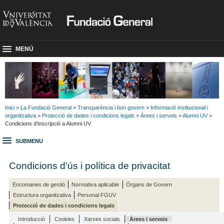
MENÚ
Inici
>
La Fundació General
>
Transparència i bon govern
>
Informació institucional i
organitzativa
>
Protecció de dades i condicions legals
>
Àrees i serveis
>
Alumni UV
>
Condicions d'inscripció a Alumni UV
SUBMENU
Condicions d'ús i política de privacitat
Encomanes de gestió
Normativa aplicable
Òrgans de Govern
Estructura organitzativa
Personal FGUV
Protecció de dades i condicions legals
Introducció
Cookies
Xarxes socials
Àrees i serveis