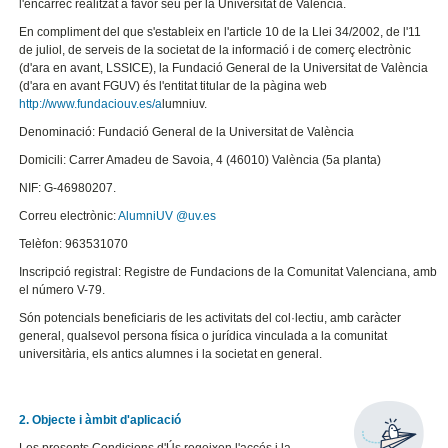
l'encàrrec realitzat a favor seu per la Universitat de València.
En compliment del que s'estableix en l'article 10 de la Llei 34/2002, de l'11
de juliol, de serveis de la societat de la informació i de comerç electrònic
(d'ara en avant, LSSICE), la Fundació General de la Universitat de València
(d'ara en avant FGUV) és l'entitat titular de la pàgina web
http://www.fundaciouv.es/a
lumniuv.
Denominació: Fundació General de la Universitat de València
Domicili: Carrer Amadeu de Savoia, 4 (46010) València (5a planta)
NIF: G-46980207.
Correu electrònic:
AlumniUV @uv.es
Telèfon: 963531070
Inscripció registral: Registre de Fundacions de la Comunitat Valenciana, amb
el número V-79.
Són potencials beneficiaris de les activitats del col·lectiu, amb caràcter
general, qualsevol persona física o jurídica vinculada a la comunitat
universitària, els antics alumnes i la societat en general.
2. Objecte i àmbit d'aplicació
Les presents Condicions d'Ús regeixen l'accés i la