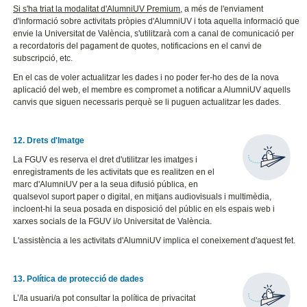
Si s'ha triat la modalitat d'AlumniUV Premium,
a més de l'enviament
d'informació sobre activitats pròpies d'AlumniUV i tota aquella informació que
envie la Universitat de València, s'utilitzarà com a canal de comunicació per
a recordatoris del pagament de quotes, notificacions en el canvi de
subscripció, etc.
En el cas de voler actualitzar les dades i no poder fer-ho des de la nova
aplicació del web, el membre es compromet a notificar a AlumniUV aquells
canvis que siguen necessaris perquè se li puguen actualitzar les dades.
12. Drets d'Imatge
La FGUV es reserva el dret d'utilitzar les imatges i
enregistraments de les activitats que es realitzen en el
marc d'AlumniUV per a la seua difusió pública, en
qualsevol suport paper o digital, en mitjans audiovisuals i multimèdia,
incloent-hi la seua posada en disposició del públic en els espais web i
xarxes socials de la FGUV i/o Universitat de València.
L'assistència a les activitats d'AlumniUV implica el coneixement d'aquest fet.
13. Política de protecció de dades
L’/la usuari/a pot consultar la política de privacitat