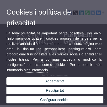
Cookies i política de
privacitat
La teva privacitat és important per a nosaltres. Per això,
t'informem que utilitzem cookies pròpies i de tercers per a
realitzar anàlisis d'ús i mesurament de la nostra pàgina web
amb la finalitat de personalitzar continguts,així com
proporcionar funcionalitats a les xarxes socials o analitzar el
nostre trànsit. Per a continuar accepta o modifica la
configuració de les nostres cookies. Per a obtenir més
informació
Més informació
Perfil del contractant
Bústia FGUV
Acceptar tot
Rebutjar tot
© 2026 UV. - Fundació General - C/ Amadeu de Savoia 4, 6ª, 46010 València. Tel: (+34) 963
531 060
Configurar cookies
Política privacitat
|
Cookies
|
Transparència
|
Bústia FGUV
|
Termes i condicions d’ús
|
Canal
Intern d'Informació
|