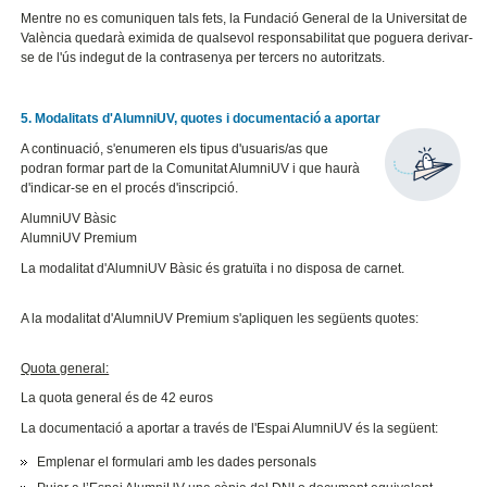
Mentre no es comuniquen tals fets, la Fundació General de la Universitat de
València quedarà eximida de qualsevol responsabilitat que poguera derivar-
se de l'ús indegut de la contrasenya per tercers no autoritzats.
5. Modalitats d'AlumniUV, quotes i documentació a aportar
A continuació, s'enumeren els tipus d'usuaris/as que
podran formar part de la Comunitat AlumniUV i que haurà
d'indicar-se en el procés d'inscripció.
AlumniUV Bàsic
AlumniUV Premium
La modalitat d'AlumniUV Bàsic és gratuïta i no disposa de carnet.
A la modalitat d'AlumniUV Premium s'apliquen les següents quotes:
Quota general:
La quota general és de 42 euros
La documentació a aportar a través de l'Espai AlumniUV és la següent:
Emplenar el formulari amb les dades personals