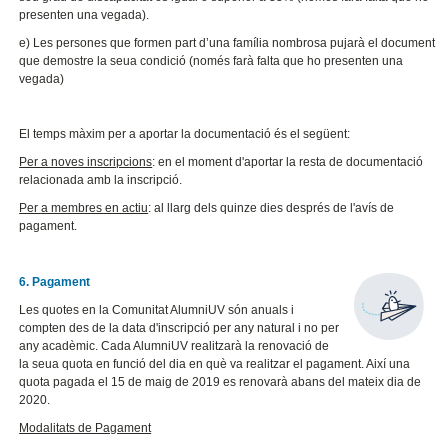
presenten una vegada).
e) Les persones que formen part d’una família nombrosa pujarà el document
que demostre la seua condició (només farà falta que ho presenten una
vegada)
El temps màxim per a aportar la documentació és el següent:
Per a noves inscripcions
: en el moment d'aportar la resta de documentació
relacionada amb la inscripció.
Per a membres en actiu
: al llarg dels quinze dies després de l'avís de
pagament.
6. Pagament
Les quotes en la Comunitat AlumniUV són anuals i
compten des de la data d'inscripció per any natural i no per
any acadèmic. Cada AlumniUV realitzarà la renovació de
la seua quota en funció del dia en què va realitzar el pagament. Així una
quota pagada el 15 de maig de 2019 es renovarà abans del mateix dia de
2020.
Modalitats de Pagament