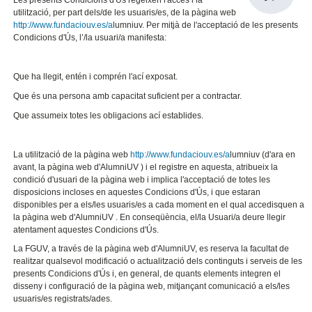
utilització, per part dels/de les usuaris/es, de la pàgina web
http://www.fundaciouv.es/a
lumniuv. Per mitjà de l'acceptació de les presents
Condicions d'Ús, l’/la usuari/a manifesta:
Que ha llegit, entén i comprén l'ací exposat.
Que és una persona amb capacitat suficient per a contractar.
Que assumeix totes les obligacions ací establides.
La utilització de la pàgina web
http://www.fundaciouv.es/a
lumniuv (d'ara en
avant, la pàgina web d'AlumniUV ) i el registre en aquesta, atribueix la
condició d'usuari de la pàgina web i implica l'acceptació de totes les
disposicions incloses en aquestes Condicions d'Ús, i que estaran
disponibles per a els/les usuaris/es a cada moment en el qual accedisquen a
la pàgina web d'AlumniUV . En conseqüència, el/la Usuari/a deure llegir
atentament aquestes Condicions d'Ús.
La FGUV, a través de la pàgina web d'AlumniUV, es reserva la facultat de
realitzar qualsevol modificació o actualització dels continguts i serveis de les
presents Condicions d'Ús i, en general, de quants elements integren el
disseny i configuració de la pàgina web, mitjançant comunicació a els/les
usuaris/es registrats/ades.