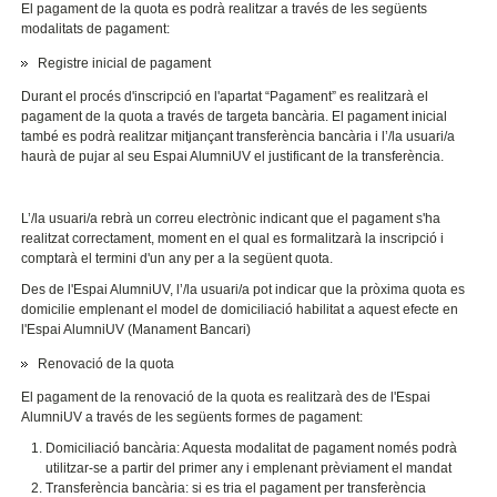
El pagament de la quota es podrà realitzar a través de les següents
modalitats de pagament:
Registre inicial de pagament
Durant el procés d'inscripció en l'apartat “Pagament” es realitzarà el
pagament de la quota a través de targeta bancària. El pagament inicial
també es podrà realitzar mitjançant transferència bancària i l’/la usuari/a
haurà de pujar al seu Espai AlumniUV el justificant de la transferència.
L’/la usuari/a rebrà un correu electrònic indicant que el pagament s'ha
realitzat correctament, moment en el qual es formalitzarà la inscripció i
comptarà el termini d'un any per a la següent quota.
Des de l'Espai AlumniUV, l’/la usuari/a pot indicar que la pròxima quota es
domicilie emplenant el model de domiciliació habilitat a aquest efecte en
l'Espai AlumniUV (Manament Bancari)
Renovació de la quota
El pagament de la renovació de la quota es realitzarà des de l'Espai
AlumniUV a través de les següents formes de pagament:
Domiciliació bancària: Aquesta modalitat de pagament només podrà
utilitzar-se a partir del primer any i emplenant prèviament el mandat
Transferència bancària: si es tria el pagament per transferència