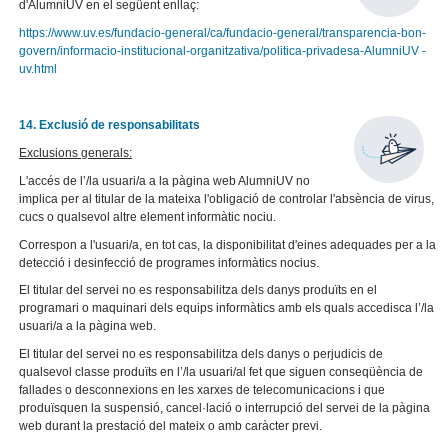
d'AlumniUV en el següent enllaç:
https://www.uv.es/fundacio-general/ca/fundacio-general/transparencia-bon-
govern/informacio-institucional-organitzativa/politica-privadesa-AlumniUV -
uv.html
14. Exclusió de responsabilitats
Exclusions generals:
L'accés de l’/la usuari/a a la pàgina web AlumniUV no
implica per al titular de la mateixa l'obligació de controlar l'absència de virus,
cucs o qualsevol altre element informàtic nociu.
Correspon a l'usuari/a, en tot cas, la disponibilitat d'eines adequades per a la
detecció i desinfecció de programes informàtics nocius.
El titular del servei no es responsabilitza dels danys produïts en el
programari o maquinari dels equips informàtics amb els quals accedisca l’/la
usuari/a a la pàgina web.
El titular del servei no es responsabilitza dels danys o perjudicis de
qualsevol classe produïts en l’/la usuari/al fet que siguen conseqüència de
fallades o desconnexions en les xarxes de telecomunicacions i que
produïsquen la suspensió, cancel·lació o interrupció del servei de la pàgina
web durant la prestació del mateix o amb caràcter previ.