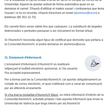
Universitat. Aquest va quedar activat de forma automàtica quan es va
demanar el carnet. S'haurà d'utilitzar el mateix usuari i contrasenya que tenia
l'usuari i si no es recorda, s'haurà d'escriure un email (
alumniuv@uv.es
) o
telefonar (96 353 10 70)
Els carnets físics seran vàlids fins que caduquen. La substitució de targetes
deteriorades o perdudes passaran a ser únicament en format virtual.
Si l'AlumniUV necessita algun tipus de certificat que demostre que pertany a
la Comunitat AlumniUV, el podrà demanar en alumniuv@uv.es
11. Enviament d'Informació
L'enviament d'informació d'AlumniUV es realitzarà
mitjançant el butlletí electrònic quinzenal, si l’/la usuari/a
l'ha acceptat expressament.
Per a formar part de la Comunitat AlumniUV, cal aportar obligatòriament un
compte de correu electrònic, el qual s'utilitzarà com a canal de comunicació
per als diferents enviaments.
Si s'ha triat la modalitat d'AlumniUV Bàsic,
es rebrà informació d'interés de la
Comunitat AlumniUV, activitats pròpies i tota aquella informació que envie la
Universitat de València que tinga interés per als AlumniUV.