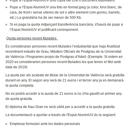
Pujar a l’Espai AlumniUV una còpia del DNI o document equivalent.
Pujar a l’Espai AlumniUV una foto en format jpeg (a color, fons blanc, de
cara, de front i sense ulleres de sol o altre element com gorres, barrets,
etc.) La grandària ha de ser menor de 500 Kb.
Si es paga la quota mitjançant transferència bancària, s'haurà de pujar a
l’Espai AlumniUV el justificant corresponent.
Quota persones recent titulades:
Es consideraran persones recent titulades l’estudiantat que haja finalitzat
recentment estudis de Grau, Màsters Oficials de Postgrau de la Universitat
de València i Programes propis de Postgrau d'Adeit. (Exemple: Si estem en
2020 es considerarien persones recent titulades les que tenen el títol amb
data de 2019)
La quota per als acabats de titular de la Universitat de València serà gratuïta
durant un any. El segon any serà de 21 euros i el tercer any ja es demanarà
la quota completa.
No es podrà accedir a la quota de 21 euros si no s'ha gaudit un primer any
de quota gratuïta.
El diploma de Nau Gran no serà vàlid per a accedir a la quota gratuïta.
La documentació a aportar a través de l'Espai AlumniUV és la següent:
Emplenar formulari amb les dades personals