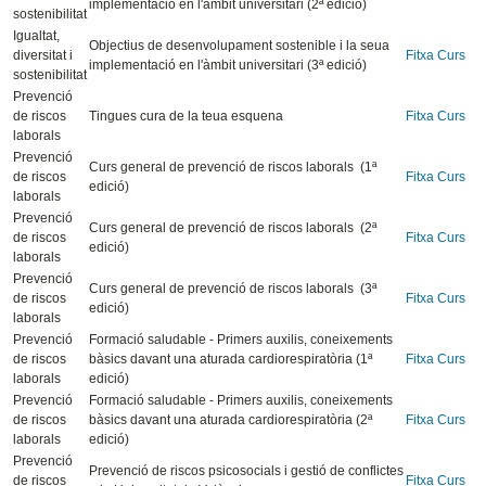
implementació en l'àmbit universitari (2ª edició)
sostenibilitat
Igualtat,
Objectius de desenvolupament sostenible i la seua
diversitat i
Fitxa Curs
implementació en l'àmbit universitari (3ª edició)
sostenibilitat
Prevenció
de riscos
Tingues cura de la teua esquena
Fitxa Curs
laborals
Prevenció
Curs general de prevenció de riscos laborals (1ª
de riscos
Fitxa Curs
edició)
laborals
Prevenció
Curs general de prevenció de riscos laborals (2ª
de riscos
Fitxa Curs
edició)
laborals
Prevenció
Curs general de prevenció de riscos laborals (3ª
de riscos
Fitxa Curs
edició)
laborals
Prevenció
Formació saludable - Primers auxilis, coneixements
de riscos
bàsics davant una aturada cardiorespiratòria (1ª
Fitxa Curs
laborals
edició)
Prevenció
Formació saludable - Primers auxilis, coneixements
de riscos
bàsics davant una aturada cardiorespiratòria (2ª
Fitxa Curs
laborals
edició)
Prevenció
Prevenció de riscos psicosocials i gestió de conflictes
de riscos
Fitxa Curs