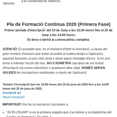
a la Universitat de València
laborals
Pla de Formació Continua 2020 (Primera Fase)
Primer període d'inscripció: del 19 de Juny a les 10.00 hores fins al 25 de
Juny a les 14.00 hores.
En breu s'obrirà la convocatòria completa
ATENCIÓ:
És possible que, en el moment d'obrir la inscripció, a causa del
gran nombre d'usuaris que estan accedint al mateix temps a l'aplicació,
aquesta funcione un poc més lenta o done algun missatge d'error. Si és així,
torna a intentar l'accés de nou.
NO S'ADMETRÀ
cap tipus de sol·licitud
d'inscripció via correu electrònic o qualsevol altre mitjà.
NOMÉS SERAN
VALIDES
les inscripcions realitzades a través de l'aplicació.
Termini d'inscripció des les 10.00 hores del 19 de juny de 2020 fins a les 14.00
hores del 25 de juny de 2020,
Inscripció ací
Veure resolució
IMPORTANT:
Per fer la inscripció s'accedeix a:
"ALTA USUARI" si es la primera vegada que s'accedeix a la plataforma del