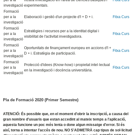
per a la
nostra investigació en l'àrea de ciències bàsiques i
Fitxa Curs
investigació
experimentals.
Formació
per a la
Elaboració i gestió d'un projecte d'I + D + i.
Fitxa Curs
investigació
Formació
Estratègies i recursos per a la identitat digital i
per a la
Fitxa Curs
visibilitat de l'activitat investigadora.
investigació
Formació
Oportunitats de finançament europeu en accions d'I +
per a la
Fitxa Curs
D + i. Estratègia de participació.
investigació
Formació
Protecció d'idees (Know-how) i propietat intel·lectual
per a la
Fitxa Curs
en la investigació i docència universitària.
investigació
Pla de Formació 2020 (Primer Semestre)
ATENCIÓ:
És possible que, en el moment d'obrir la inscripció, a causa del
gran nombre d'usuaris que estan accedint al mateix temps a l'aplicació,
aquesta funcione un poc més lenta o done algun missatge d'error. Si és
així, torna a intentar l'accés de nou.
NO S'ADMETRÀ
cap tipus de sol·licitud