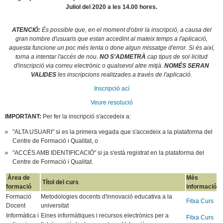
Juliol del 2020 a les 14.00 hores.
ATENCIÓ:
És possible que, en el moment d'obrir la inscripció, a causa del
gran nombre d'usuaris que estan accedint al mateix temps a l'aplicació,
aquesta funcione un poc més lenta o done algun missatge d'error. Si és així,
torna a intentar l'accés de nou.
NO S'ADMETRÀ
cap tipus de sol·licitud
d'inscripció via correu electrònic o qualsevol altre mitjà.
NOMÉS SERAN
VALIDES
les inscripcions realitzades a través de l'aplicació.
Inscripció ací
Veure resolució
IMPORTANT:
Per fer la inscripció s'accedeix a:
"ALTA USUARI" si es la primera vegada que s'accedeix a la plataforma del
Centre de Formació i Qualitat, o
"ACCÉS AMB IDENTIFICACIÓ" si ja s'està registrat en la plataforma del
Centre de Formació i Qualitat.
Àrea de
Més
Títol del curs
formació
informació
Formació
Metodologies docents d'innovació educativa a la
Fitxa Curs
Docent
universitat
Informàtica i
Eines informàtiques i recursos electrònics per a
Fitxa Curs