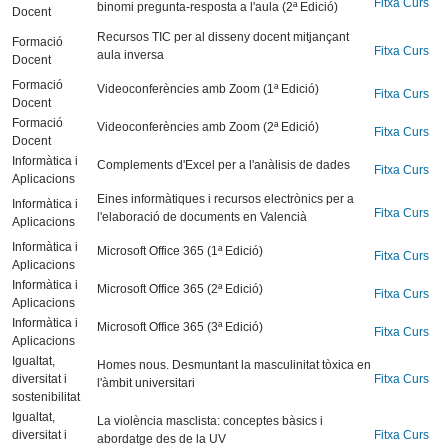
Fitxa Curs
binomi pregunta-resposta a l'aula (2ª Edició)
Docent
Recursos TIC per al disseny docent mitjançant
Formació
Fitxa Curs
aula inversa
Docent
Formació
Videoconferències amb Zoom (1ª Edició)
Fitxa Curs
Docent
Formació
Videoconferències amb Zoom (2ª Edició)
Fitxa Curs
Docent
Informàtica i
Complements d'Excel per a l'anàlisis de dades
Fitxa Curs
Aplicacions
Eines informàtiques i recursos electrònics per a
Informàtica i
Fitxa Curs
l'elaboració de documents en Valencià
Aplicacions
Informàtica i
Microsoft Office 365 (1ª Edició)
Fitxa Curs
Aplicacions
Informàtica i
Microsoft Office 365 (2ª Edició)
Fitxa Curs
Aplicacions
Informàtica i
Microsoft Office 365 (3ª Edició)
Fitxa Curs
Aplicacions
Igualtat,
Homes nous. Desmuntant la masculinitat tòxica en
diversitat i
Fitxa Curs
l'àmbit universitari
sostenibilitat
Igualtat,
La violència masclista: conceptes bàsics i
diversitat i
Fitxa Curs
abordatge des de la UV