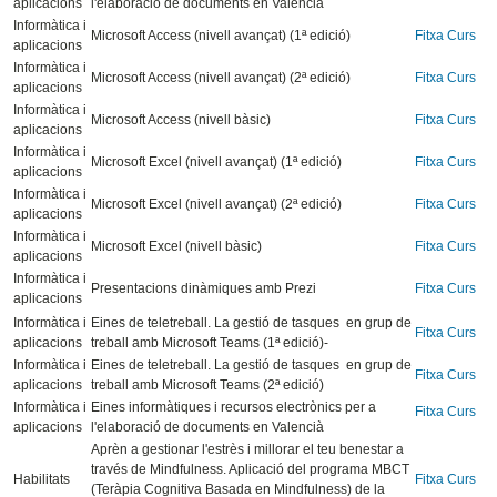
aplicacions
l'elaboració de documents en Valencià
Informàtica i
Microsoft Access (nivell avançat) (1ª edició)
Fitxa Curs
aplicacions
Informàtica i
Microsoft Access (nivell avançat) (2ª edició)
Fitxa Curs
aplicacions
Informàtica i
Microsoft Access (nivell bàsic)
Fitxa Curs
aplicacions
Informàtica i
Microsoft Excel (nivell avançat) (1ª edició)
Fitxa Curs
aplicacions
Informàtica i
Microsoft Excel (nivell avançat) (2ª edició)
Fitxa Curs
aplicacions
Informàtica i
Microsoft Excel (nivell bàsic)
Fitxa Curs
aplicacions
Informàtica i
Presentacions dinàmiques amb Prezi
Fitxa Curs
aplicacions
Informàtica i
Eines de teletreball. La gestió de tasques en grup de
Fitxa Curs
aplicacions
treball amb Microsoft Teams (1ª edició)-
Informàtica i
Eines de teletreball. La gestió de tasques en grup de
Fitxa Curs
aplicacions
treball amb Microsoft Teams (2ª edició)
Informàtica i
Eines informàtiques i recursos electrònics per a
Fitxa Curs
aplicacions
l'elaboració de documents en Valencià
Aprèn a gestionar l'estrès i millorar el teu benestar a
través de Mindfulness. Aplicació del programa MBCT
Habilitats
Fitxa Curs
(Teràpia Cognitiva Basada en Mindfulness) de la