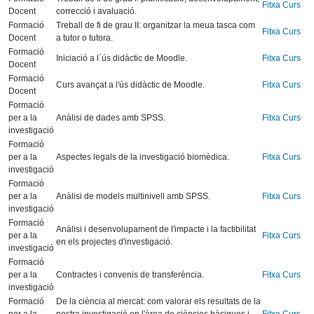
Fitxa Curs
Docent
correcció i avaluació.
Formació
Treball de fi de grau II: organitzar la meua tasca com
Fitxa Curs
Docent
a tutor o tutora.
Formació
Iniciació a l´ús didàctic de Moodle.
Fitxa Curs
Docent
Formació
Curs avançat a l'ús didàctic de Moodle.
Fitxa Curs
Docent
Formació
per a la
Anàlisi de dades amb SPSS.
Fitxa Curs
investigació
Formació
per a la
Aspectes legals de la investigació biomèdica.
Fitxa Curs
investigació
Formació
per a la
Anàlisi de models multinivell amb SPSS.
Fitxa Curs
investigació
Formació
Anàlisi i desenvolupament de l'impacte i la factibilitat
per a la
Fitxa Curs
en els projectes d'investigació.
investigació
Formació
per a la
Contractes i convenis de transferència.
Fitxa Curs
investigació
Formació
De la ciència al mercat: com valorar els resultats de la