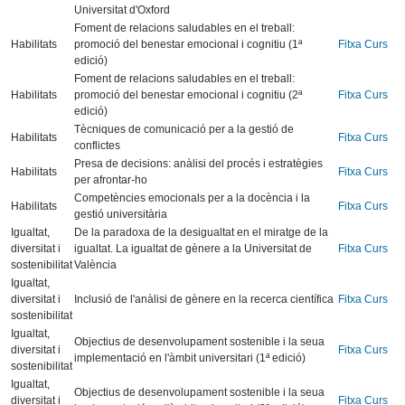
Universitat d'Oxford
Foment de relacions saludables en el treball:
Habilitats
promoció del benestar emocional i cognitiu (1ª
Fitxa Curs
edició)
Foment de relacions saludables en el treball:
Habilitats
promoció del benestar emocional i cognitiu (2ª
Fitxa Curs
edició)
Tècniques de comunicació per a la gestió de
Habilitats
Fitxa Curs
conflictes
Presa de decisions: anàlisi del procés i estratègies
Habilitats
Fitxa Curs
per afrontar-ho
Competències emocionals per a la docència i la
Habilitats
Fitxa Curs
gestió universitària
Igualtat,
De la paradoxa de la desigualtat en el miratge de la
diversitat i
igualtat. La igualtat de gènere a la Universitat de
Fitxa Curs
sostenibilitat
València
Igualtat,
diversitat i
Inclusió de l'anàlisi de gènere en la recerca científica
Fitxa Curs
sostenibilitat
Igualtat,
Objectius de desenvolupament sostenible i la seua
diversitat i
Fitxa Curs
implementació en l'àmbit universitari (1ª edició)
sostenibilitat
Igualtat,
Objectius de desenvolupament sostenible i la seua
diversitat i
Fitxa Curs