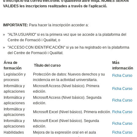
d'inscripció via correu electrònic o qualsevol altre mitjà.
NOMÉS SERAN
VALIDES
les inscripcions realitzades a través de l'aplicació.
IMPORTANTE:
Para hacer la inscripción acceder a:
"ALTA USUARIO" si es la primera vez que se accede a la plataforma del
Centre de Formació i Qualitat, o
"ACCESO CON IDENTIFICACIÓN" si ya se ha registrado en la plataforma
del Centre de Formació i Qualitat.
Área de
Más
Título del curso
formación
información
Legislación y
Protección de datos: Nuevos derechos y su
Ficha Curso
procesos
incidencia en la actividad universitaria.
Informática y
Microsoft Access (Nivel básico). Primera
Ficha Curso
aplicaciones
edición.
Informática y
Microsoft Access (Nivel básico). Segunda
Ficha Curso
aplicaciones
edición.
Informática y
Microsoft Excel (Nivel básico). Primera edición.
Ficha Curso
aplicaciones
Informática y
Microsoft Excel (Nivel básico). Segunda
Ficha Curso
aplicaciones
edición.
Habilidades
Mejora de la expresión oral en el aula
Ficha Curso