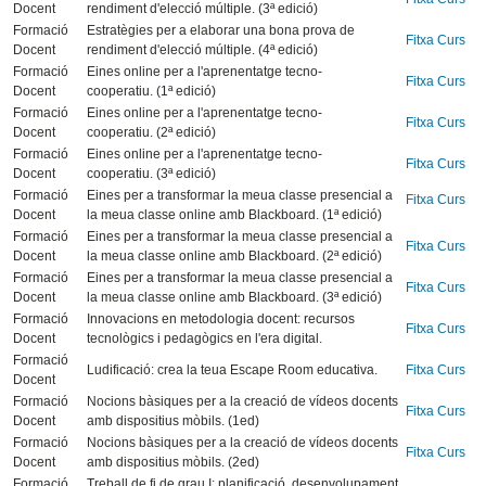
Docent
rendiment d'elecció múltiple. (3ª edició)
Formació
Estratègies per a elaborar una bona prova de
Fitxa Curs
Docent
rendiment d'elecció múltiple. (4ª edició)
Formació
Eines online per a l'aprenentatge tecno-
Fitxa Curs
Docent
cooperatiu. (1ª edició)
Formació
Eines online per a l'aprenentatge tecno-
Fitxa Curs
Docent
cooperatiu. (2ª edició)
Formació
Eines online per a l'aprenentatge tecno-
Fitxa Curs
Docent
cooperatiu. (3ª edició)
Formació
Eines per a transformar la meua classe presencial a
Fitxa Curs
Docent
la meua classe online amb Blackboard. (1ª edició)
Formació
Eines per a transformar la meua classe presencial a
Fitxa Curs
Docent
la meua classe online amb Blackboard. (2ª edició)
Formació
Eines per a transformar la meua classe presencial a
Fitxa Curs
Docent
la meua classe online amb Blackboard. (3ª edició)
Formació
Innovacions en metodologia docent: recursos
Fitxa Curs
Docent
tecnològics i pedagògics en l'era digital.
Formació
Ludificació: crea la teua Escape Room educativa.
Fitxa Curs
Docent
Formació
Nocions bàsiques per a la creació de vídeos docents
Fitxa Curs
Docent
amb dispositius mòbils. (1ed)
Formació
Nocions bàsiques per a la creació de vídeos docents
Fitxa Curs
Docent
amb dispositius mòbils. (2ed)
Formació
Treball de fi de grau I: planificació, desenvolupament,