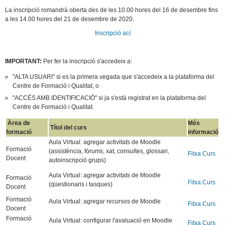
La inscripció romandrà oberta des de les 10.00 hores del 16 de desembre fins
a les 14.00 hores del 21 de desembre de 2020.
Inscripció ací
IMPORTANT:
Per fer la inscripció s'accedeix a:
"ALTA USUARI" si es la primera vegada que s'accedeix a la plataforma del
Centre de Formació i Qualitat, o
"ACCÉS AMB IDENTIFICACIÓ" si ja s'està registrat en la plataforma del
Centre de Formació i Qualitat.
Àrea de
Més
Títol del curs
formació
informació
Aula Virtual: agregar activitats de Moodle
Formació
(assistència, fòrums, xat, consultes, glossari,
Fitxa Curs
Docent
autoinscripció grups)
Aula Virtual: agregar activitats de Moodle
Formació
Fitxa Curs
(qüestionaris i tasques)
Docent
Formació
Aula Virtual: agregar recursos de Moodle
Fitxa Curs
Docent
Formació
Aula Virtual: configurar l'avaluació en Moodle
Fitxa Curs