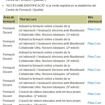
Centre de Formació i Qualitat, o
"ACCÉS AMB IDENTIFICACIÓ" si ja s'està registrat en la plataforma del
Centre de Formació i Qualitat.
Àrea de
Més
Títol del curs
formació
informació
Activant la formació online a través de la
Formació
Fitxa Curs
col·laboració i l'avaluació síncrona amb Blackboard
Docent
Collaborate Ultra. Nocions bàsiques. (1ª edició)
Activant la formació online a través de la
Formació
col·laboració i l'avaluació síncrona amb Blackboard
Fitxa Curs
Docent
Collaborate Ultra. Nocions bàsiques. (2ª edició)
Activant la formació online a través de la
Formació
col·laboració i l'avaluació síncrona amb Blackboard
Fitxa Curs
Docent
Collaborate Ultra. Nocions bàsiques. (3ª edició)
Activant la formació online a través de la
Formació
col·laboració i l'avaluació síncrona amb Blackboard
Fitxa Curs
Docent
Collaborate Ultra. Nocions bàsiques. (4ª edició)
Activant la formació online a través de la
Formació
col·laboració i l'avaluació síncrona amb Blackboard
Fitxa Curs
Docent
Collaborate Ultra. Nocions bàsiques. (5ª edició)
Formació
Creació de vídeos educatius amb els teus propis
Fitxa Curs
Docent
dispositius. (1ª edició)
Formació
Creació de vídeos educatius amb els teus propis
Fiitxa Curs