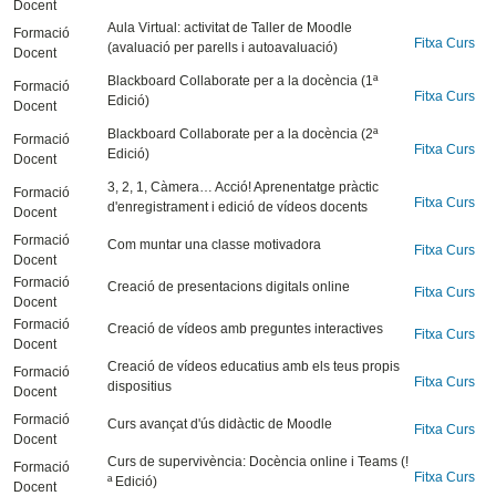
Docent
Aula Virtual: activitat de Taller de Moodle
Formació
Fitxa Curs
(avaluació per parells i autoavaluació)
Docent
Blackboard Collaborate per a la docència (1ª
Formació
Fitxa Curs
Edició)
Docent
Blackboard Collaborate per a la docència (2ª
Formació
Fitxa Curs
Edició)
Docent
3, 2, 1, Càmera… Acció! Aprenentatge pràctic
Formació
Fitxa Curs
d'enregistrament i edició de vídeos docents
Docent
Formació
Com muntar una classe motivadora
Fitxa Curs
Docent
Formació
Creació de presentacions digitals online
Fitxa Curs
Docent
Formació
Creació de vídeos amb preguntes interactives
Fitxa Curs
Docent
Creació de vídeos educatius amb els teus propis
Formació
Fitxa Curs
dispositius
Docent
Formació
Curs avançat d'ús didàctic de Moodle
Fitxa Curs
Docent
Curs de supervivència: Docència online i Teams (!
Formació
Fitxa Curs
ª Edició)
Docent