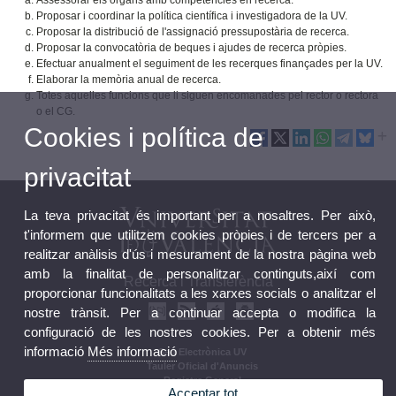
Assessorar els òrgans amb competències en recerca.
Proposar i coordinar la política científica i investigadora de la UV.
Proposar la distribució de l'assignació pressupostària de recerca.
Proposar la convocatòria de beques i ajudes de recerca pròpies.
Efectuar anualment el seguiment de les recerques finançades per la UV.
Elaborar la memòria anual de recerca.
Totes aquelles funcions que li siguen encomanades pel rector o rectora
o el CG.
Cookies i política de
privacitat
La teva privacitat és important per a nosaltres. Per això,
t'informem que utilitzem cookies pròpies i de tercers per a
realitzar anàlisis d'ús i mesurament de la nostra pàgina web
amb la finalitat de personalitzar continguts,així com
Recerca i Transferència
proporcionar funcionalitats a les xarxes socials o analitzar el
nostre trànsit. Per a continuar accepta o modifica la
configuració de les nostres cookies. Per a obtenir més
informació
Més informació
Seu Electrònica UV
Tauler Oficial d'Anuncis
Registre General
Acceptar tot
Normativa