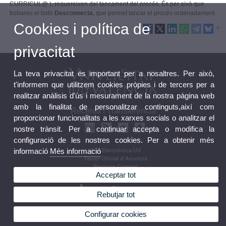
CURRICUL@ ), requereixen del tancament del procés. És per això que
trobareu el botó
Desconnecta
, que permet tancar el procés ordenadament.
Cookies i política de
privacitat
La teva privacitat és important per a nosaltres. Per això,
t'informem que utilitzem cookies pròpies i de tercers per a
realitzar anàlisis d'ús i mesurament de la nostra pàgina web
amb la finalitat de personalitzar continguts,així com
Recerca i Transferència
proporcionar funcionalitats a les xarxes socials o analitzar el
nostre trànsit. Per a continuar accepta o modifica la
configuració de les nostres cookies. Per a obtenir més
informació
Més informació
Seu Electrònica UV
Tauler Oficial d'Anuncis
Registre General
Acceptar tot
Normativa
Rebutjar tot
Configurar cookies
© 2026 UV. - Av. Blasco Ibañez, 13, Nivell 2. 46010 València.