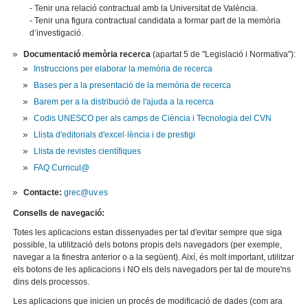
- Tenir una relació contractual amb la Universitat de València.
- Tenir una figura contractual candidata a formar part de la memòria
d’investigació.
Documentació memòria recerca
(apartat 5 de "Legislació i Normativa"):
Instruccions per elaborar la memòria de recerca
Bases per a la presentació de la memòria de recerca
Barem per a la distribució de l'ajuda a la recerca
Codis UNESCO per als camps de Ciència i Tecnologia del CVN
Llista d'editorials d'excel·lència i de prestigi
Llista de revistes científiques
FAQ Curricul@
Contacte:
grec@uv.es
Consells de navegació:
Totes les aplicacions estan dissenyades per tal d'evitar sempre que siga
possible, la utilització dels botons propis dels navegadors (per exemple,
navegar a la finestra anterior o a la següent). Així, és molt important, utilitzar
els botons de les aplicacions i NO els dels navegadors per tal de moure'ns
dins dels processos.
Les aplicacions que inicien un procés de modificació de dades (com ara