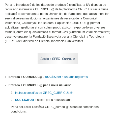
Per a la
introducció de les dades de producció científica
, la UV disposa de
l'aplicació informàtica CURRICUL@ de la plataforma GREC. Es tracta d'una
aplicació desenvolupada per la Universitat de Barcelona que actualment fan
servir diverses institucions i organismes de recerca de la Comunitat
Valenciana, Catalunya i les Balears. L’aplicació CURRICUL@ permet
actualitzar i gestionar el currículum propi, així com exportar-lo en diversos
formats, entre els quals destaca el format CVN (Curriculum Vitae Normalitzat)
desenvolupat per la Fundació Espanyola per a la Ciència i la Tecnologia
(FECYT) del Ministeri de Ciència, Innovació i Universitats.
Entrada a CURRICUL@ -
ACCÉS
per a usuaris registrats
.
Entrada a CURRICUL@ per a nous usuaris:
1.-
Instruccions d'us de GREC_CURRICUL@
.
2.-
SOL·LICITUD
d'accés per a nous usuaris.
Per a sol·licitar l’accés a GREC_curricul@, s’han de complir dos
condicions: