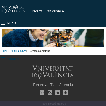
MENÚ
Inici
>
R+D+i a la UV
> Formació contínua
SUBMENU
Recerca i Transferència
Seu Electrònica UV