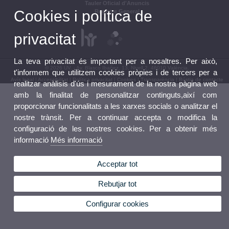
Tauler Oficial d'Anuncis
Cookies i política de
Registre General
Normativa
privacitat
La teva privacitat és important per a nosaltres. Per això,
© 2026 UV. - Av. Blasco Ibañez, 13, Nivell 2. 46010 València.
t'informem que utilitzem cookies pròpies i de tercers per a
Avís legal
|
Accessibilitat
|
Política privacitat
|
Cookies
|
Transparència
|
Bústia de contacte
realitzar anàlisis d'ús i mesurament de la nostra pàgina web
amb la finalitat de personalitzar continguts,així com
proporcionar funcionalitats a les xarxes socials o analitzar el
nostre trànsit. Per a continuar accepta o modifica la
configuració de les nostres cookies. Per a obtenir més
informació
Més informació
Acceptar tot
Rebutjar tot
Configurar cookies