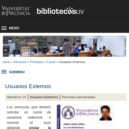
MENÚ
Inicio
>
Servicios
>
Préstamo
>
Carné
> Usuarios Externos
SUBMENU
Usuarios Externos
Miembros UV
Usuarios Externos
Personal subcontratado
Las personas que deseen
solicitar un carné de
usuario/a externo/a o
renovar el suyo
deberán
enviar la