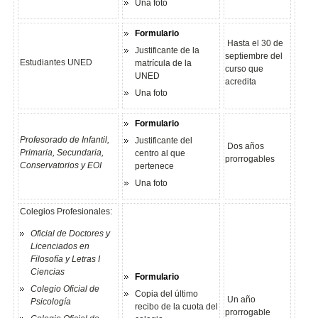
Una foto
Formulario
Hasta el 30 de
Justificante de la
septiembre del
Estudiantes UNED
matrícula de la
curso que
UNED
acredita
Una foto
Formulario
Profesorado de Infantil,
Justificante del
Dos años
Primaria, Secundaria,
centro al que
prorrogables
Conservatorios y EOI
pertenece
Una foto
Colegios Profesionales:
Oficial de Doctores y
Licenciados en
Filosofía y Letras I
Ciencias
Formulario
Colegio Oficial de
Copia del último
Un año
Psicología
recibo de la cuota del
prorrogable