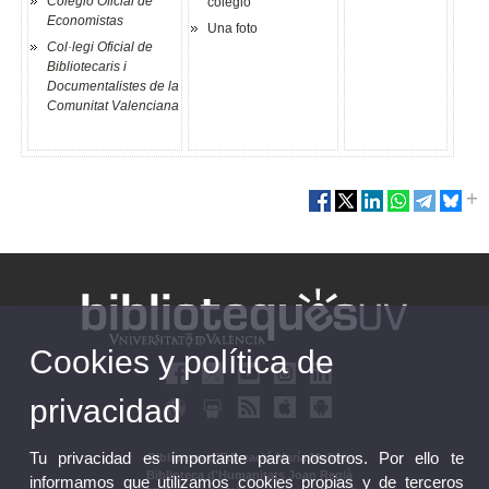
Colegio Oficial de
colegio
Economistas
Una foto
Col·legi Oficial de
Bibliotecaris i
Documentalistes de la
Comunitat Valenciana
Cookies y política de
privacidad
Tu privacidad es importante para nosotros. Por ello te
Biblioteca d'Educació María Moliner
Biblioteca d'Humanitats Joan Reglà
informamos que utilizamos cookies propias y de terceros