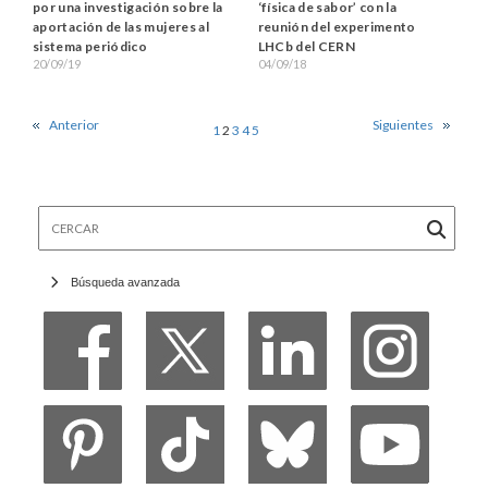
‘física de sabor’ con la
por una investigación sobre la
reunión del experimento
aportación de las mujeres al
LHCb del CERN
sistema periódico
04/09/18
20/09/19
Anterior
Siguientes
1
2
3
4
5
Cercar
Búsqueda avanzada