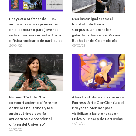
Proyecto Meitner del IFIC
Dos investigadores del
anuncia las obras premiadas
Instituto de Física
en el concurso para jóvenes
Corpuscular, entre los
sobre pioneras en astrofísica
galardonados con el Premio
o física nuclear o de partículas
Buchalter de Cosmología
20/04/23
09/02/23
Mariam Tórtola: “Un
Abierto el plazo del concurso
comportamiento diferente
Express-Arte ConCiencia del
entre los neutrinos y los
Proyecto Meitner para
antineutrinos podría
visibilizar a las pioneras en
ayudarnos a entender el
Física Nuclear y de Partículas
15/12/22
origen del Universo”
11/01/23