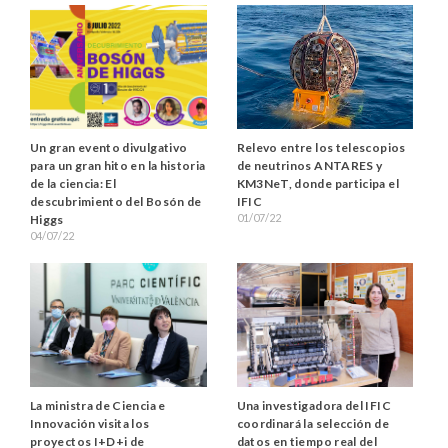
Relevo entre los telescopios
Un gran evento divulgativo
de neutrinos ANTARES y
para un gran hito en la historia
KM3NeT, donde participa el
de la ciencia: El
IFIC
descubrimiento del Bosón de
01/07/22
Higgs
04/07/22
La ministra de Ciencia e
Una investigadora del IFIC
Innovación visita los
coordinará la selección de
proyectos I+D+i de
datos en tiempo real del