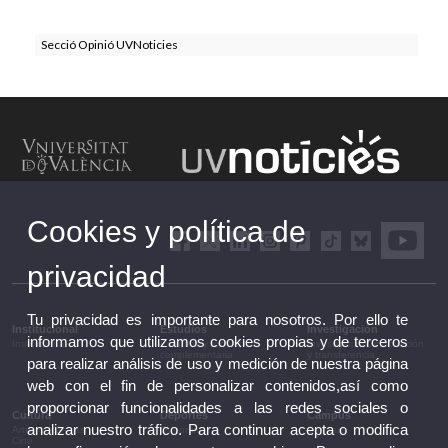
Secció Opinió UVNoticies
Cookies y política de
privacidad
Tu privacidad es importante para nosotros. Por ello te
Institucional
Estudios
Investigación
informamos que utilizamos cookies propias y de terceros
Institucional
Estudios y formación
Investigación, innovación
complementaria
y transferencia
para realizar análisis de uso y medición de nuestra página
web con el fin de personalizar contenidos,así como
proporcionar funcionalidades a las redes sociales o
Cultura
Deportes
Campus
analizar nuestro tráfico. Para continuar acepta o modifica
Artes escénicas
Deportes
Campus
Cine