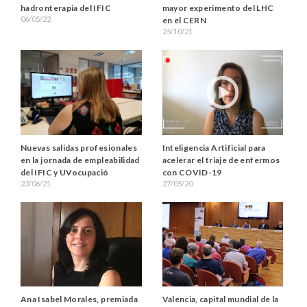
hadronterapia del IFIC
mayor experimento del LHC
06/05/22
en el CERN
25/10/21
Inteligencia Artificial para
Nuevas salidas profesionales
acelerar el triaje de enfermos
en la jornada de empleabilidad
con COVID-19
del IFIC y UVocupació
27/05/20
23/06/21
Valencia, capital mundial de la
Ana Isabel Morales, premiada