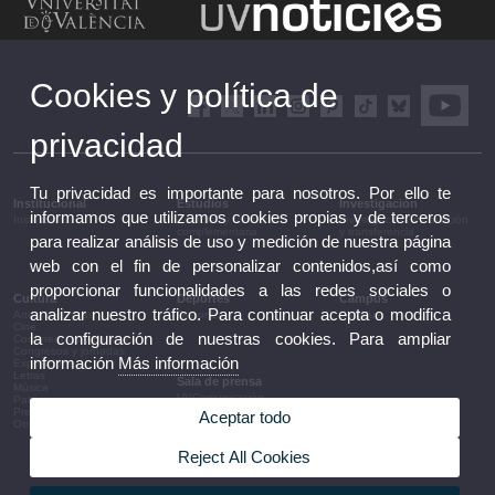
Cookies y política de
privacidad
Tu privacidad es importante para nosotros. Por ello te
Institucional
Estudios
Investigación
informamos que utilizamos cookies propias y de terceros
Institucional
Estudios y formación
Investigación, innovación
complementaria
y transferencia
para realizar análisis de uso y medición de nuestra página
web con el fin de personalizar contenidos,así como
proporcionar funcionalidades a las redes sociales o
Cultura
Deportes
Campus
analizar nuestro tráfico. Para continuar acepta o modifica
Artes escénicas
Deportes
Campus
Cine
la configuración de nuestras cookies. Para ampliar
Conferencias y debates
Congresos y jornadas
información
Más información
Exposiciones
Letras
Sala de prensa
Música
UVComunicación
Patrimonio
Notas de prensa
Premios y convocatorias
Aceptar todo
Agenda de gobierno
Otras actividades
Acuerdos de gobierno
La UV en la prensa
Reject All Cookies
Información corporativa