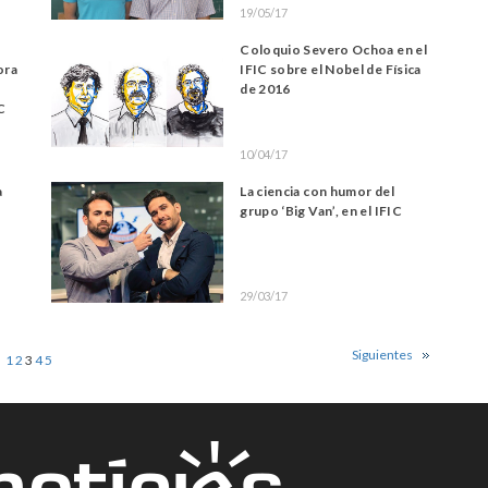
19/05/17
Coloquio Severo Ochoa en el
ora
IFIC sobre el Nobel de Física
de 2016
C
10/04/17
a
La ciencia con humor del
grupo ‘Big Van’, en el IFIC
29/03/17
Siguientes
1
2
3
4
5