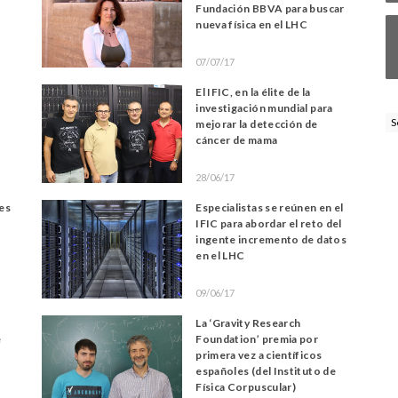
Fundación BBVA para buscar
nueva física en el LHC
07/07/17
El IFIC, en la élite de la
investigación mundial para
S
mejorar la detección de
cáncer de mama
28/06/17
les
Especialistas se reúnen en el
IFIC para abordar el reto del
ingente incremento de datos
en el LHC
09/06/17
La ‘Gravity Research
e
Foundation’ premia por
primera vez a científicos
españoles (del Instituto de
Física Corpuscular)