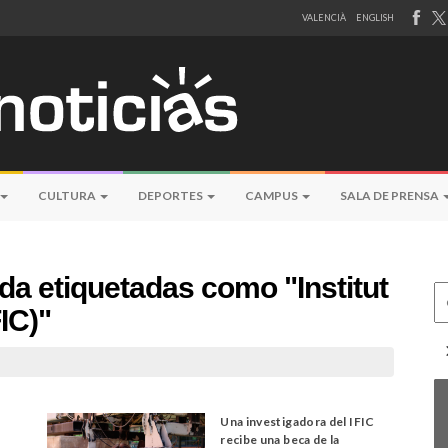
VALENCIÀ
ENGLISH
CULTURA
DEPORTES
CAMPUS
SALA DE PRENSA
da etiquetadas como "Institut
Ce
IC)"
Una investigadora del IFIC
recibe una beca de la