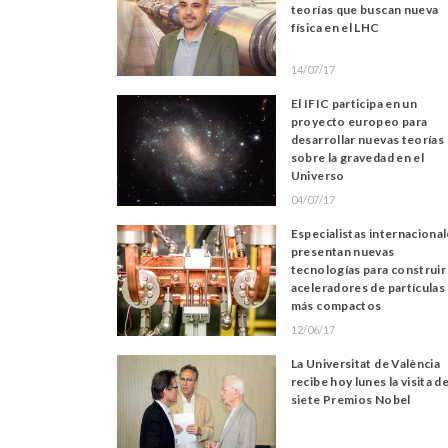
teorías que buscan nueva
física en el LHC
14/07/17
El IFIC participa en un
proyecto europeo para
desarrollar nuevas teorías
sobre la gravedad en el
Universo
04/07/17
Especialistas internaciona
presentan nuevas
tecnologías para construir
aceleradores de partículas
más compactos
12/06/17
La Universitat de València
recibe hoy lunes la visita d
siete Premios Nobel