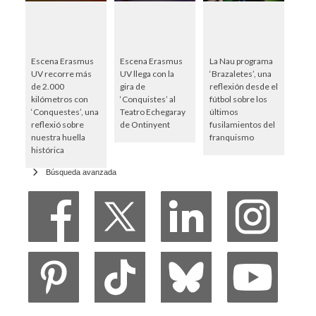
Escena Erasmus
Escena Erasmus
La Nau programa
UV recorre más
UV llega con la
‘Brazaletes’, una
de 2.000
gira de
reflexión desde el
kilómetros con
‘Conquistes’ al
fútbol sobre los
‘Conquestes’, una
Teatro Echegaray
últimos
reflexió sobre
de Ontinyent
fusilamientos del
nuestra huella
franquismo
histórica
Búsqueda avanzada