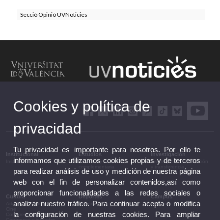
Secció Opinió UVNoticies
Cookies y política de
privacidad
Tu privacidad es importante para nosotros. Por ello te
Institucional
Estudios
Investigación
informamos que utilizamos cookies propias y de terceros
Institucional
Estudios y formación
Investigación, innovación
complementaria
y transferencia
para realizar análisis de uso y medición de nuestra página
web con el fin de personalizar contenidos,así como
proporcionar funcionalidades a las redes sociales o
Cultura
Deportes
Campus
analizar nuestro tráfico. Para continuar acepta o modifica
Artes escénicas
Deportes
Campus
Cine
la configuración de nuestras cookies. Para ampliar
Conferencias y debates
Congresos y jornadas