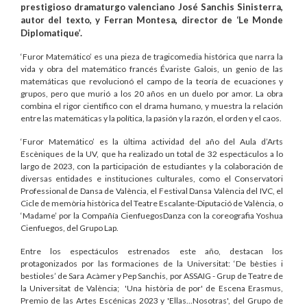
prestigioso dramaturgo valenciano José Sanchis Sinisterra,
autor del texto, y Ferran Montesa, director de ‘Le Monde
Diplomatique’.
‘Furor Matemático’ es una pieza de tragicomedia histórica que narra la
vida y obra del matemático francés
Évariste Galois
, un genio de las
matemáticas que revolucionó el campo de la teoría de ecuaciones y
grupos, pero que murió a los 20 años en un duelo por amor. La obra
combina el rigor científico con el drama humano, y muestra la relación
entre las matemáticas y la política, la pasión y la razón, el orden y el caos.
‘Furor Matemático’ es la última actividad del año del Aula d’Arts
Escèniques de la UV, que ha realizado un total de 32 espectáculos a lo
largo de 2023, con la participación de estudiantes y la colaboración de
diversas entidades e instituciones culturales, como el Conservatori
Professional de Dansa de València, el Festival Dansa València del IVC, el
Cicle de memòria històrica del Teatre Escalante-Diputació de València, o
‘Madame’ por la Compañía CienfuegosDanza con la coreografia Yoshua
Cienfuegos, del Grupo Lap.
Entre los espectáculos estrenados este año, destacan los
protagonizados por las formaciones de la Universitat: ‘De bèsties i
bestioles’ de Sara Acàmer y Pep Sanchis, por ASSAIG - Grup de Teatre de
la Universitat de València; 'Una història de por' de Escena Erasmus,
Premio de las Artes Escénicas 2023 y 'Ellas...Nosotras', del Grupo de