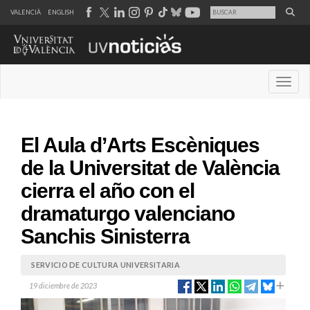
VALENCIÀ
ENGLISH
Desple
El Aula d’Arts Escèniques
de la Universitat de València
cierra el año con el
dramaturgo valenciano
Sanchis Sinisterra
SERVICIO DE CULTURA UNIVERSITARIA
19 diciembre de 2023