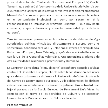
y por el director del Centre de Documentació Europea UV,
Cecilio
Tamarit
, que subrayó el “compromiso de la Universitat de València con
el europeísmo” a través de los estudios y la investigación, y rememoró a
Manuel Marín como europeísta tanto en la docencia como en la política,
en el pensamiento intelectual, así como por recaer en él la
responsabilidad de impulsar el programa Erasmus+, “que hoy nadie
cuestiona, y que cohesiona y conecta universidad y ciudadanía
europea”.
También estuvieron presentes en la conferencia de Méndez de Vigo
autoridades políticas vinculadas directamente a Europa, como el
secretario autonómico para la UE y Relaciones Externas, y exdiputado al
Parlamento Europeo,
Joan Calabuig
; y la jefa de servicio de Relaciones
con la UE de la Generalitat Valenciana,
Ana Enguídanos
; además de
otras autoridades académicas, profesorado y alumnado.
La Conferencia Magistral ‘Manuel Marín’ se configura como la actividad
central del Desembre Europeu, el ciclo sobre la construcción de Europa
que celebra cada mes de diciembre la Universitat de València a través
del Centre de Documentació Europea UV y la colaboración de distintas
estructuras universitarias e instituciones públicas. Una actividad que,
bajo el paraguas de la Escola Europea de Pensament Lluís Vives, ha
contado con el apoyo de los servicios de Cultura y de Extensión
Universitaria del Vicerrectorado de Cultura y Sociedad.
Profesor y político