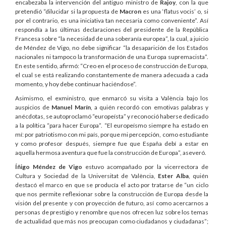
encabezaba la intervención del antiguo ministro de
Rajoy
, con la que
pretendió “dilucidar si la propuesta de
Macron
es una ‘flatus vocis’ o, si
por el contrario, es una iniciativa tan necesaria como conveniente”. Así
respondía a las últimas declaraciones del presidente de la República
Francesa sobre “la necesidad de una soberanía europea”, la cual, a juicio
de Méndez de Vigo, no debe significar “la desaparición de los Estados
nacionales ni tampoco la transformación de una Europa supremacista”.
En este sentido, afirmó: “Creo en el proceso de construcción de Europa,
el cual se está realizando constantemente de manera adecuada a cada
momento, y hoy debe continuar haciéndose”.
Asimismo, el exministro, que enmarcó su visita a València bajo los
auspicios de
Manuel Marín
, a quién recordó con emotivas palabras y
anécdotas, se autoproclamó “europeísta” y reconoció haberse dedicado
a la política “para hacer Europa”. “El europeísmo siempre ha estado en
mí: por patriotismo con mi país, porque mi percepción, como estudiante
y como profesor después, siempre fue que España debí a estar en
aquella hermosa aventura que fue la construcción de Europa”, aseveró.
Íñigo Méndez de Vigo
estuvo acompañado por la vicerrectora de
Cultura y Sociedad de la Universitat de València,
Ester Alba
, quién
destacó el marco en que se producía el acto por tratarse de “un ciclo
que nos permite reflexionar sobre la construcción de Europa desde la
visión del presente y con proyección de futuro, así como acercarnos a
personas de prestigio y renombre que nos ofrecen luz sobre los temas
de actualidad que más nos preocupan como ciudadanos y ciudadanas”;