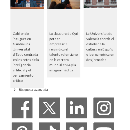
Gabilondo
La clausura de Qui
La Universitat de
inaugura en
pot ser
València aborda el
Gandia una
empresari?
estado de la
Universitat
reivindica el
cultura en España
d’Estiu centrada
talento valenciano
e Iberoamérica en
en los retos de la
en la carrera
dos jornadas
inteligencia
mundial en IA y la
artificial y el
imagen médica
pensamiento
crítico
Búsqueda avanzada