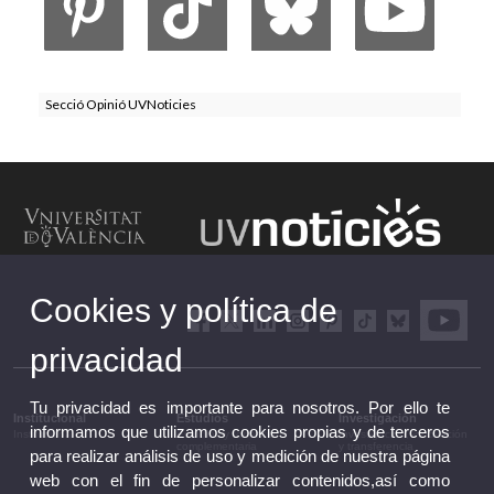
Secció Opinió UVNoticies
Cookies y política de
privacidad
Tu privacidad es importante para nosotros. Por ello te
Institucional
Estudios
Investigación
informamos que utilizamos cookies propias y de terceros
Institucional
Estudios y formación
Investigación, innovación
complementaria
y transferencia
para realizar análisis de uso y medición de nuestra página
web con el fin de personalizar contenidos,así como