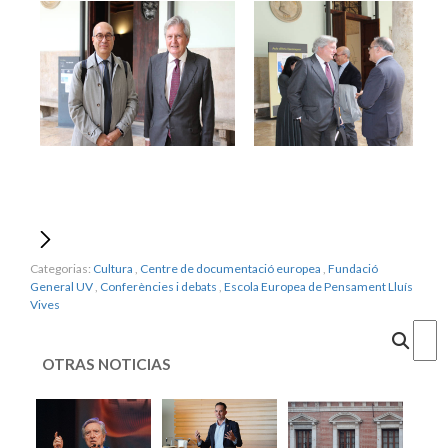
Categorias:
Cultura
,
Centre de documentació europea
,
Fundació
General UV
,
Conferències i debats
,
Escola Europea de Pensament Lluís
Vives
Cercar
OTRAS NOTICIAS