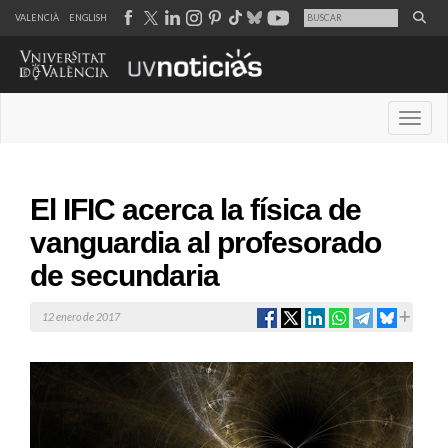
VALENCIÀ
ENGLISH
Desple
El IFIC acerca la física de
vanguardia al profesorado
de secundaria
12 enero de 2017