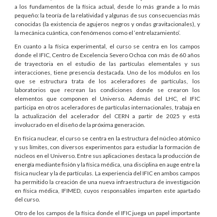
a los fundamentos de la física actual, desde lo más grande a lo más
pequeño: la teoría de la relatividad y algunas de sus consecuencias más
conocidas (la existencia de agujeros negros y ondas gravitacionales), y
la mecánica cuántica, con fenómenos como el ‘entrelazamiento’.
En cuanto a la física experimental, el curso se centra en los campos
donde el IFIC, Centro de Excelencia Severo Ochoa con más de 60 años
de trayectoria en el estudio de las partículas elementales y sus
interacciones, tiene presencia destacada. Uno de los módulos en los
que se estructura trata de los aceleradores de partículas, los
laboratorios que recrean las condiciones donde se crearon los
elementos que componen el Universo. Además del LHC, el IFIC
participa en otros aceleradores de partículas internacionales, trabaja en
la actualización del acelerador del CERN a partir de 2025 y está
involucrado en el diseño de la próxima generación.
En física nuclear, el curso se centra en la estructura del núcleo atómico
y sus límites, con diversos experimentos para estudiar la formación de
núcleos en el Universo. Entre sus aplicaciones destaca la producción de
energía mediante fisión y la física médica, una disciplina en auge entre la
física nuclear y la de partículas. La experiencia del IFIC en ambos campos
ha permitido la creación de una nueva infraestructura de investigación
en física médica, IFIMED, cuyos responsables imparten este apartado
del curso.
Otro de los campos de la física donde el IFIC juega un papel importante