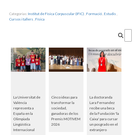
Categorias:
Institut de Física Corpuscular (IFIC)
,
Formació
,
Estudis
,
Cursos i tallers
,
Física
Cercar
La Universitat de
Cinco ideas para
La doctoranda
València
transformar la
Lara Fernandez
representa a
sociedad,
recibe una beca
España en la
ganadoras de los
de la Fundación 'la
Olimpiada
Premis MOTIVEM
Caixa' para cursar
Lingüística
2026
un posgrado en el
Internacional
extranjero