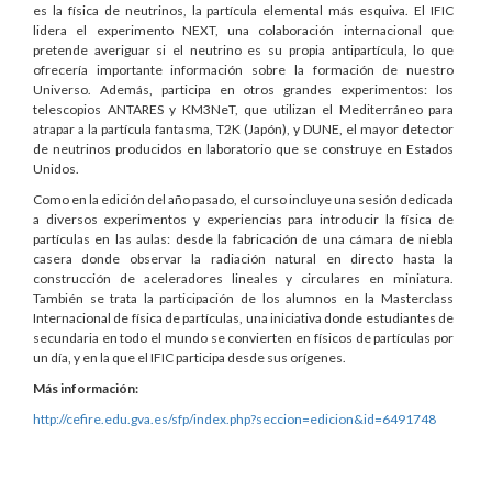
es la física de neutrinos, la partícula elemental más esquiva. El IFIC
lidera el experimento NEXT, una colaboración internacional que
pretende averiguar si el neutrino es su propia antipartícula, lo que
ofrecería importante información sobre la formación de nuestro
Universo. Además, participa en otros grandes experimentos: los
telescopios ANTARES y KM3NeT, que utilizan el Mediterráneo para
atrapar a la partícula fantasma, T2K (Japón), y DUNE, el mayor detector
de neutrinos producidos en laboratorio que se construye en Estados
Unidos.
Como en la edición del año pasado, el curso incluye una sesión dedicada
a diversos experimentos y experiencias para introducir la física de
partículas en las aulas: desde la fabricación de una cámara de niebla
casera donde observar la radiación natural en directo hasta la
construcción de aceleradores lineales y circulares en miniatura.
También se trata la participación de los alumnos en la Masterclass
Internacional de física de partículas, una iniciativa donde estudiantes de
secundaria en todo el mundo se convierten en físicos de partículas por
un día, y en la que el IFIC participa desde sus orígenes.
Más información:
http://cefire.edu.gva.es/sfp/index.php?seccion=edicion&id=6491748