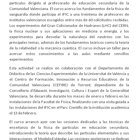
partículas dirigido al profesorado de educación secundaria de la
Comunidad Valenciana. El curso acerca los fundamentos de la física de
vanguardia donde participa el IFIC a una treintena de profesores de
institutos valencianos escogidos entre más de 60 solicitudes recibidas.
Los experimentos del Gran Colisionador de Hadrones (LHC) del CERN,
la física nuclear y sus aplicaciones en medicina o energía, y los
experimentos para desvelar la naturaleza del neutrino son los
principales temas, además de los fundamentos teóricos como la teoría
de la relatividad o la mecánica cuántica. El curso incluye un taller para
acercar estos conocimientos a las aulas mediante sencillos
experimentos.
Esta actividad se realiza en colaboración con el Departamento de
Didáctica de las Ciencias Experimentales de la Universitat de València y
el Centro de Formación, Innovación y Recursos Educativos de la
Comunidad Valenciana (CEFIRE) de Torrent, dependiente de la
Consellería d'
Educació
, Investigació, Cultura i Esport de la Generalitat
Valenciana. Se desarrolla durante los meses de enero y febrero en las
instalaciones de la Facultat de Física, finalizando con una visita guiada a
las instalaciones del IFIC en el Parc Científic de la institución acadèmica
el 13 de febrero.
El curso arrancó ayer con las sesiones dedicadas a las técnicas de
enseñanza de la física de partículas en educación secundaria,
introduciendo la teoría que describe las partículas elementales y sus
interacciones, el Modelo Estándar. Las sesiones posteriores se dedican