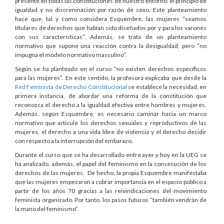
presente en todas las constituciones de nuestro entorno: el principio de
igualdad y no discriminación por razón de sexo. Este planteamiento
hace que, tal y como considera Esquembre, las mujeres “seamos
titulares de derechos que habían sido diseñados por y para los varones
con sus características”. Además, se trata de un planteamiento
normativo que supone una reacción contra la desigualdad, pero “no
impugna el modelo normativo masculino”.
Según se ha planteado en el curso “no existen derechos específicos
para las mujeres”. En este sentido, la profesora explicaba que desde la
Red Feminista de Derecho Constitucional
se establece la necesidad, en
primera instancia, de abordar una reforma de la constitución que
reconozca el derecho a la igualdad efectiva entre hombres y mujeres.
Además, según Esquembre, es necesario caminar hacia un marco
normativo que articule los derechos sexuales y reproductivos de las
mujeres, el derecho a una vida libre de violencia y el derecho decidir
con respecto a la interrupción del embarazo.
Durante el curso que se ha desarrollado entre ayer y hoy en la UEG se
ha analizado, además, el papel del feminismo en la consecución de los
derechos de las mujeres. De hecho, la propia Esquembre manifestaba
que las mujeres empezaron a cobrar importancia en el espacio público a
partir de los años 70 gracias a las reivindicaciones del movimiento
feminista organizado. Por tanto, los pasos futuros “también vendrán de
la mano del feminismo”.