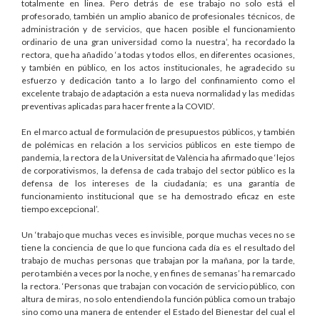
totalmente en linea. Pero detrás de ese trabajo no solo está el
profesorado, también un amplio abanico de profesionales técnicos, de
administración y de servicios, que hacen posible el funcionamiento
ordinario de una gran universidad como la nuestra’, ha recordado la
rectora, que ha añadido ‘a todas y todos ellos, en diferentes ocasiones,
y también en público, en los actos institucionales, he agradecido su
esfuerzo y dedicación tanto a lo largo del confinamiento como el
excelente trabajo de adaptación a esta nueva normalidad y las medidas
preventivas aplicadas para hacer frente a la COVID’.
En el marco actual de formulación de presupuestos públicos, y también
de polémicas en relación a los servicios públicos en este tiempo de
pandemia, la rectora de la Universitat de València ha afirmado que ‘lejos
de corporativismos, la defensa de cada trabajo del sector público es la
defensa de los intereses de la ciudadanía; es una garantía de
funcionamiento institucional que se ha demostrado eficaz en este
tiempo excepcional’.
Un ‘trabajo que muchas veces es invisible, porque muchas veces no se
tiene la conciencia de que lo que funciona cada día es el resultado del
trabajo de muchas personas que trabajan por la mañana, por la tarde,
pero también a veces por la noche, y en fines de semanas’ ha remarcado
la rectora. ‘Personas que trabajan con vocación de servicio público, con
altura de miras, no solo entendiendo la función pública como un trabajo
sino como una manera de entender el Estado del Bienestar del cual el