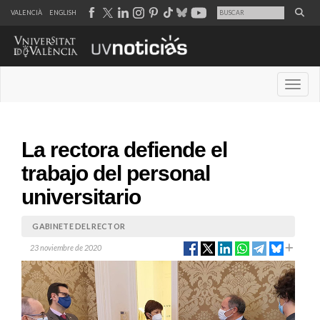
VALENCIÀ
ENGLISH
Desple
La rectora defiende el
trabajo del personal
universitario
GABINETE DEL RECTOR
23 noviembre de 2020