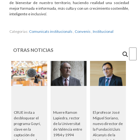
de bienestar de nuestro territorio, haciendo realidad una sociedad
mejor formada e informada, más culta y con un crecimiento sostenible,
inteligente e inclusivo’.
Categorias:
Comunicats institucionals
,
Convenis
,
Institucional
OTRAS NOTICIAS
Cercar
CRUE insta a
Muere Ramon
El profesor José
desbloquear el
Lapiedra, rector
Miguel Soriano,
programa Goyri,
de la Universitat
nuevo director de
clave en la
de València entre
la Fundació Lluís
captación de
1984 y 1994
Alcanyís de la