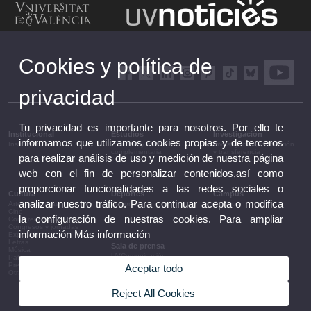
Cookies y política de
privacidad
Tu privacidad es importante para nosotros. Por ello te
Institucional
Estudios
Investigación
informamos que utilizamos cookies propias y de terceros
Institucional
Estudios y formación
Investigación, innovación
complementaria
y transferencia
para realizar análisis de uso y medición de nuestra página
web con el fin de personalizar contenidos,así como
proporcionar funcionalidades a las redes sociales o
Cultura
Deportes
Campus
analizar nuestro tráfico. Para continuar acepta o modifica
Artes escénicas
Deportes
Campus
Cine
la configuración de nuestras cookies. Para ampliar
Conferencias y debates
Congresos y jornadas
información
Más información
Exposiciones
Letras
Sala de prensa
Música
UVComunicación
Patrimonio
Notas de prensa
Premios y convocatorias
Aceptar todo
Agenda de gobierno
Otras actividades
Acuerdos de gobierno
La UV en la prensa
Reject All Cookies
Información corporativa