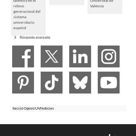
talento y en el
Universitat de
relevo
València
generacional del
sistema
universitario
español
Búsqueda avanzada
Secció Opinió UVNoticies