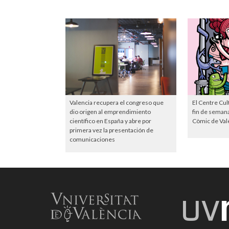
Valencia recupera el congreso que
El Centre Cul
dio origen al emprendimiento
fin de semana
científico en España y abre por
Còmic de Val
primera vez la presentación de
comunicaciones