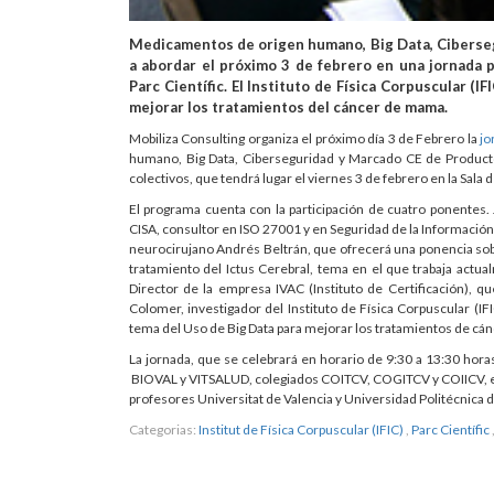
Medicamentos de origen humano, Big Data, Ciberseg
a abordar el próximo 3 de febrero en una jornada p
Parc Científic. El Instituto de Física Corpuscular (
mejorar los tratamientos del cáncer de mama.
Mobiliza Consulting organiza el próximo día 3 de Febrero la
jo
humano, Big Data, Ciberseguridad y Marcado CE de Productos
colectivos, que tendrá lugar el viernes 3 de febrero en la Sala d
El programa cuenta con la participación de cuatro ponentes.
CISA, consultor en ISO 27001 y en Seguridad de la Información,
neurocirujano Andrés Beltrán, que ofrecerá una ponencia s
tratamiento del Ictus Cerebral, tema en el que trabaja actua
Director de la empresa IVAC (Instituto de Certificación), q
Colomer, investigador del Instituto de Física Corpuscular (I
tema del Uso de Big Data para mejorar los tratamientos de c
La jornada, que se celebrará en horario de 9:30 a 13:30 horas,
BIOVAL y VITSALUD, colegiados COITCV, COGITCV y COIICV, em
profesores Universitat de Valencia y Universidad Politécnica d
Categorias:
Institut de Física Corpuscular (IFIC)
,
Parc Científic