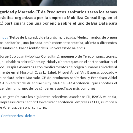
uridad y Marcado CE de Productos sanitarios serán los temas
ráctica organizada por la empresa Mobiliza Consulting, en el
IFIC) participará con una ponencia sobre el uso de Big Data para
rnada
‘Retos de la sanidad de la próxima década. Medicamentos de origen
 sanitarios’, una jornada eminentemente práctica, abierta a diferentes
e Juntas del Parc Científic de la Universitat de València.
 Jorge Edo Juan (Mobiliza Consulting), ingeniero de Telecomunicaciones,
 que hablará sobre Ciberseguridad y ciberataques en el sector sanitario; el
obre Terapias Avanzadas con medicamentos de origen humano aplicados al
lmente en el Hospital Casa La Salud; Miguel Ángel Vila Espeso, abogado y
ue hablará sobre Marcado CE de productos sanitarios, y Francisco Albiol
FIC-Universitat de València/CSIC y GRA de ISACA Valencia, que abordará el
áncer de mama, uno de los cánceres específicos más comunes.
 es gratuita para los siguientes colectivos: asociados ITI, ISACA Valencia,
presas Parc Científic Universitat de València, empresas CEEI, alumnos y
e Valencia, personal sanitario.
,
Conferències i debats