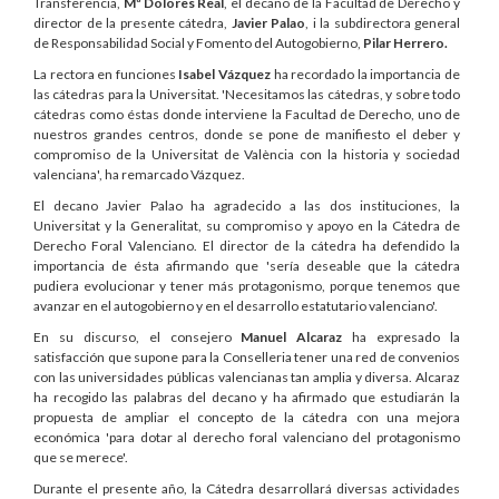
Transferencia,
Mª Dolores Real
, el decano de la Facultad de Derecho y
director de la presente cátedra,
Javier Palao
, i la subdirectora general
de Responsabilidad Social y Fomento del Autogobierno,
Pilar Herrero.
La rectora en funciones
Isabel Vázquez
ha recordado la importancia de
las cátedras para la Universitat. 'Necesitamos las cátedras, y sobre todo
cátedras como éstas donde interviene la Facultad de Derecho, uno de
nuestros grandes centros, donde se pone de manifiesto el deber y
compromiso de la Universitat de València con la historia y sociedad
valenciana', ha remarcado Vázquez.
El decano Javier Palao ha agradecido a las dos instituciones, la
Universitat y la Generalitat, su compromiso y apoyo en la Cátedra de
Derecho Foral Valenciano. El director de la cátedra ha defendido la
importancia de ésta afirmando que 'sería deseable que la cátedra
pudiera evolucionar y tener más protagonismo, porque tenemos que
avanzar en el autogobierno y en el desarrollo estatutario valenciano'.
En su discurso, el consejero
Manuel Alcaraz
ha expresado la
satisfacción que supone para la Conselleria tener una red de convenios
con las universidades públicas valencianas tan amplia y diversa. Alcaraz
ha recogido las palabras del decano y ha afirmado que estudiarán la
propuesta de ampliar el concepto de la cátedra con una mejora
económica 'para dotar al derecho foral valenciano del protagonismo
que se merece'.
Durante el presente año, la Cátedra desarrollará diversas actividades