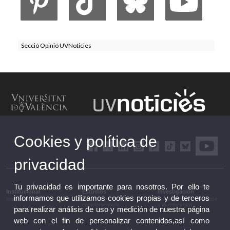
Secció Opinió UVNoticies
Cookies y política de
privacidad
Tu privacidad es importante para nosotros. Por ello te
Institucional
Estudios
Investigación
informamos que utilizamos cookies propias y de terceros
Institucional
Estudios y formación
Investigación, innovación
complementaria
y transferencia
para realizar análisis de uso y medición de nuestra página
web con el fin de personalizar contenidos,así como