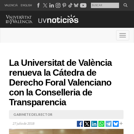
VALENCIÀ
ENGLISH
Desple
La Universitat de València
renueva la Cátedra de
Derecho Foral Valenciano
con la Conselleria de
Transparencia
GABINETE DEL RECTOR
27 julio de 2018