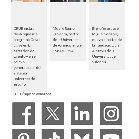
CRUE insta a
Muere Ramon
El profesor José
desbloquear el
Lapiedra, rector
Miguel Soriano,
programa Goyri,
de la Universitat
nuevo director de
clave en la
de València entre
la Fundació Lluís
captación de
1984 y 1994
Alcanyís de la
talento y en el
Universitat de
relevo
València
generacional del
sistema
universitario
español
Búsqueda avanzada