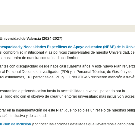
 Universidad de Valencia (2024-2027)
 discapacidad y Necesidades Específicas de Apoyo educativo (NEAE) de la Univ
l compromiso institucional y las políticas transversales de nuestra Universidad, t
personas dentro de nuestra comunidad académica.
iantes con discapacidad desde hace casi cuarenta años, y este nuevo Plan refuerz
 al Personal Docente e Investigador (PDI) y al Personal Técnico, de Gestión y de
269 estudiantes, 161 personas del PDI y 111 del PTGAS recibieron atención a travé
esoramiento psicoeducativo hasta la accesibilidad universal, pasando por la
s. Todo ello con el objetivo de crear un entorno universitario más inclusivo y acces
orar en la implementación de este Plan, que no solo es un reflejo de nuestras obli
ción inclusiva y de calidad.
l
II Plan de inclusión
y conocer las acciones detalladas que llevaremos a cabo para