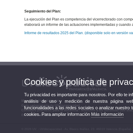
Seguimiento del Plan:
La ejecución del Plan es competencia del vicerrectorado con compe
elaborará un informe de las actuaciones implementadas y cuando ac
Informe de resultados 2025 del Plan. (disponible solo en versión va
Cookies y política de priva
Tu privacidad es importante para nosotros. Por ello te i
análisis de uso y medición de nuestra página web
Memorias de actividades
Guía universitaria de UVdiscapacidad
funcionalidades a las redes sociales o analizar nuestro 
Consejos prácticos para la docencia - Atención a las personas con dis
cookies. Para ampliar información
Más información
Entitades colaboradoras
© 2026 UV. - UVdiscapacidad - Av. Blasco Ibáñez, 23. 46010 Valencia (España).