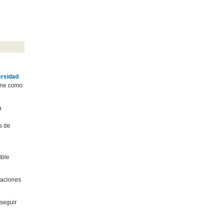
ersidad
iene como
a
s de
ible
gaciones
 seguir