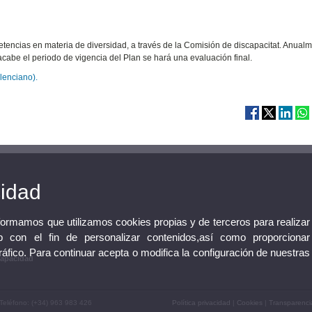
tencias en materia de diversidad, a través de la Comisión de discapacitat. Anualm
abe el periodo de vigencia del Plan se hará una evaluación final.
lenciano).
cidad
nformamos que utilizamos cookies propias y de terceros para realizar
 con el fin de personalizar contenidos,así como proporcionar
tráfico. Para continuar acepta o modifica la configuración de nuestras
capacidad
 Teléfono: (+34) 963 983 426
Política privacidad
|
Cookies
|
Transparenci