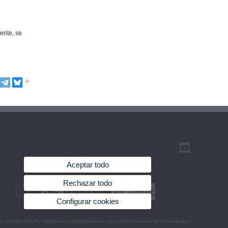
ente, se
Aceptar todo
Rechazar todo
Configurar cookies
a
|
Buzón FGUV
|
Términos y condiciones de uso
|
Canal Interno de Información
|