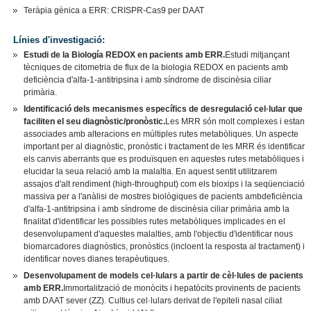
Teràpia gènica a ERR: CRISPR-Cas9 per DAAT
Línies d'investigació:
Estudi de la Biología REDOX en pacients amb ERR.
Estudi mitjançant
tècniques de citometria de flux de la biologia REDOX en pacients amb
deficiència d'alfa-1-antitripsina i amb síndrome de discinèsia ciliar
primària.
Identificació dels mecanismes específics de desregulació cel·lular que
faciliten el seu diagnòstic/pronòstic.
Les MRR són molt complexes i estan
associades amb alteracions en múltiples rutes metabòliques. Un aspecte
important per al diagnòstic, pronòstic i tractament de les MRR és identificar
els canvis aberrants que es produïsquen en aquestes rutes metabòliques i
elucidar la seua relació amb la malaltia. En aquest sentit utilitzarem
assajos d'alt rendiment (high-throughput) com els bioxips i la seqüenciació
massiva per a l'anàlisi de mostres biològiques de pacients ambdeficiència
d'alfa-1-antitripsina i amb síndrome de discinèsia ciliar primària amb la
finalitat d'identificar les possibles rutes metabòliques implicades en el
desenvolupament d'aquestes malalties, amb l'objectiu d'identificar nous
biomarcadores diagnòstics, pronòstics (incloent la resposta al tractament) i
identificar noves dianes terapèutiques.
Desenvolupament de models cel·lulars a partir de cèl·lules de pacients
amb ERR.
Immortalització de monòcits i hepatòcits provinents de pacients
amb DAAT sever (ZZ). Cultius cel·lulars derivat de l'epiteli nasal ciliat