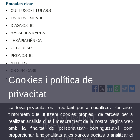
Paraules clau:
CULTIUS CEL.LULARS
ESTRÉS OXIDATIU
DIAGNÒSTIC
MALALTIES RARES
TERÀPIA GÉNICA
CEL·LULAR
PRONÒSTIC
MODELS
CRISPR-CAS9
Cookies i política de
DAAT
privacitat
La teva privacitat és important per a nosaltres. Per això,
t'informem que utilitzem cookies pròpies i de tercers per a
realitzar anàlisis d'ús i mesurament de la nostra pàgina web
amb la finalitat de personalitzar continguts,així com
proporcionar funcionalitats a les xarxes socials o analitzar el
Recerca i Transferència