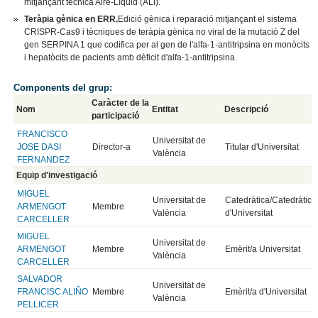
mitjançant tècnica Aire-Líquid (ALI).
Teràpia gènica en ERR.
Edició gènica i reparació mitjançant el sistema
CRISPR-Cas9 i tècniques de teràpia gènica no viral de la mutació Z del
gen SERPINA 1 que codifica per al gen de l'alfa-1-antitripsina en monòcits
i hepatòcits de pacients amb dèficit d'alfa-1-antitripsina.
Components del grup:
Caràcter de la
Nom
Entitat
Descripció
participació
FRANCISCO
Universitat de
JOSE DASI
Director-a
Titular d'Universitat
València
FERNANDEZ
Equip d'investigació
MIGUEL
Universitat de
Catedràtica/Catedràtic
ARMENGOT
Membre
València
d'Universitat
CARCELLER
MIGUEL
Universitat de
ARMENGOT
Membre
Emèrit/a Universitat
València
CARCELLER
SALVADOR
Universitat de
FRANCISC ALIÑO
Membre
Emèrit/a d'Universitat
València
PELLICER