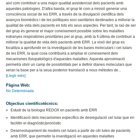
així com contribuir a una major qualitat assistencial dels pacients amb
aquestes patologies. D'altra banda, el grup té com a missió generar una
consciència social de les ERR, a través de la divulgació científica dels
avanços biomèdics i de les polítiques soci-sanitàries destinades a millorar la
qualitat de vida dels pacients en tots els seus aspectes. Per tant, la raó de ser
del grup és generar el major coneixement possible sobre les malalties
estranyes respiratòries prioritàries per al grup, amb la fi última de contribuir a
millorar la qualitat de vida dels pacients amb ERR. La visió del grup es
focalitza a aprofundir en la investigació de les bases moleculars i cel·lulars
de les ERR, la qual cosa contribuirà a ampliar el coneixement dels
mecanismes fisiopatològics d'aquestes malalties. Aquesta aproximació
permetrà obrir un camp de possibilitats per a definir dianes moleculars que
seran la base per a la seua posterior translació a nous mètodes de...
[Llegir més]
Pàgina Web:
No Determinada
Objectius cientificotècnics:
Estudi de la biologia REDOX en pacients amb ERR
Identificació dels mecanismes específics de desregulació cel·lular que en
facilitin el diagnòstic/pronòstic
Desenvolupament de models cel·lulars a partir de cèl·lules de pacients
amb ERR, que permetin la investigació en aquestes malalties