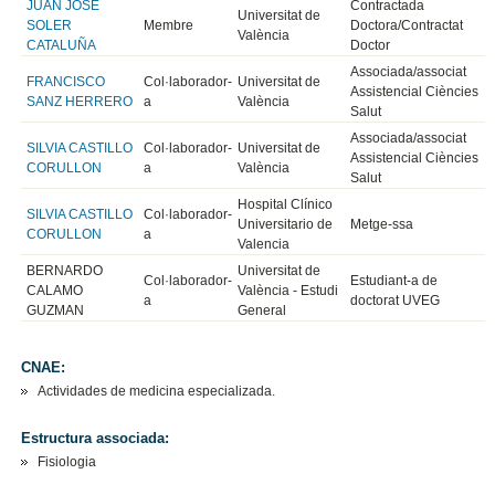
JUAN JOSE
Contractada
Universitat de
SOLER
Membre
Doctora/Contractat
València
CATALUÑA
Doctor
Associada/associat
FRANCISCO
Col·laborador-
Universitat de
Assistencial Ciències
SANZ HERRERO
a
València
Salut
Associada/associat
SILVIA CASTILLO
Col·laborador-
Universitat de
Assistencial Ciències
CORULLON
a
València
Salut
Hospital Clínico
SILVIA CASTILLO
Col·laborador-
Universitario de
Metge-ssa
CORULLON
a
Valencia
BERNARDO
Universitat de
Col·laborador-
Estudiant-a de
CALAMO
València - Estudi
a
doctorat UVEG
GUZMAN
General
CNAE:
Actividades de medicina especializada.
Estructura associada:
Fisiologia