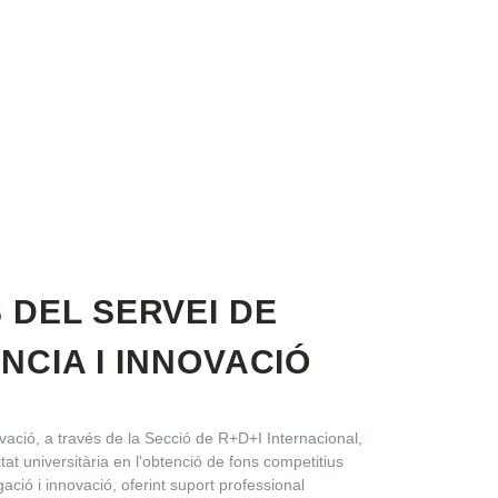
 DEL SERVEI DE
CIA I INNOVACIÓ
vació, a través de la Secció de R+D+I Internacional,
at universitària en l'obtenció de fons competitius
igació i innovació, oferint suport professional