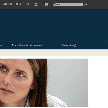
ENGLISH
DIRECTORI
USER
CONTACTE
sa
Transferència de resultats
UVemprén