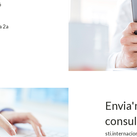
ó
a 2a
Envia'
consul
sti.internaci