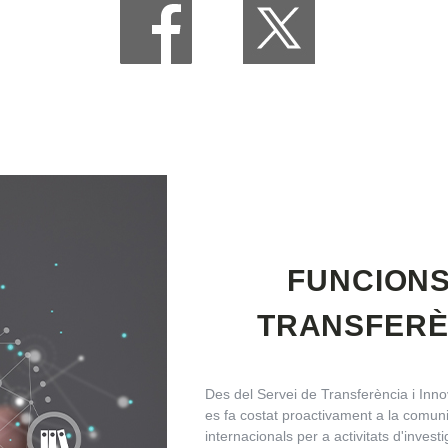
FUNCIONS
TRANSFERÈN
Des del Servei de Transferència i Inno
es fa costat proactivament a la comunit
internacionals per a activitats d'invest