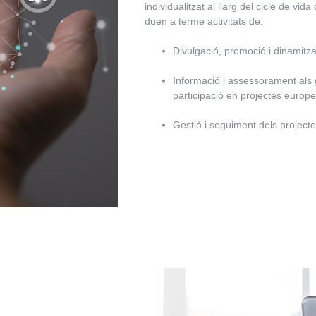
individualitzat al llarg del cicle de vid
duen a terme activitats de:
Divulgació, promoció i dinamitzac
Informació i assessorament als gr
participació en projectes europe
Gestió i seguiment dels projecte