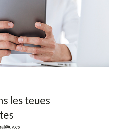
ns les teues
tes
onal@uv.es