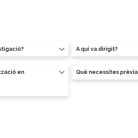
stigació?
A qui va dirigit?
tzació en
Què necessites prèvi