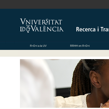
R+D+i a la UV
RRHH en R+D+i