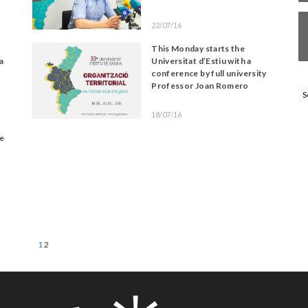
22/07/16
This Monday starts the
a
Universitat d’Estiu with a
conference by full university
Professor Joan Romero
S
18/07/16
e
1
2