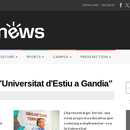
CASTELLANO
VALENCIÀ
CULTURE
SPORTS
CAMPUS
PRESS SECTION
"Universitat d'Estiu a Gandia"
Ce
L’Aprenentatge-Servei, una
nova proposta educativa que
de
comença a implementar-se a
la Universitat