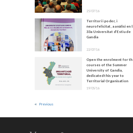
25/07/16
Territori i poder, i
neurofelicitat, a anàlisi en l
33a Universitat d’Estiu de
Gandia
22/07/16
Open the enrolment for th
courses of the Summer
University of Gandia,
dedicated this year to
Territorial Organisation
19/05/16
Previous