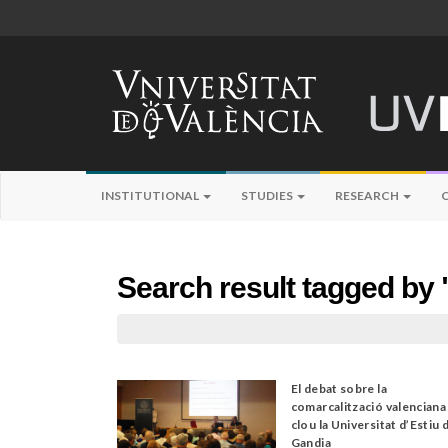
INSTITUTIONAL
STUDIES
RESEARCH
Search result tagged by 
El debat sobre la
comarcalització valenciana
clou la Universitat d’Estiu 
Gandia