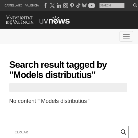
CASTELLANO
VALENCIÀ
Desple
Search result tagged by
"Models distributius"
No content " Models distributius "
Cercar