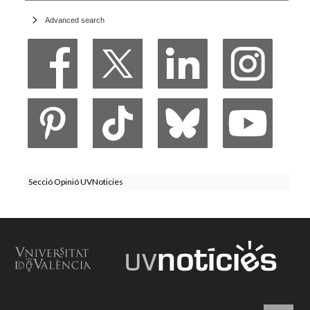
Advanced search
Secció Opinió UVNoticies