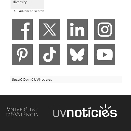
diversity
Advanced search
Secció Opinió UVNoticies