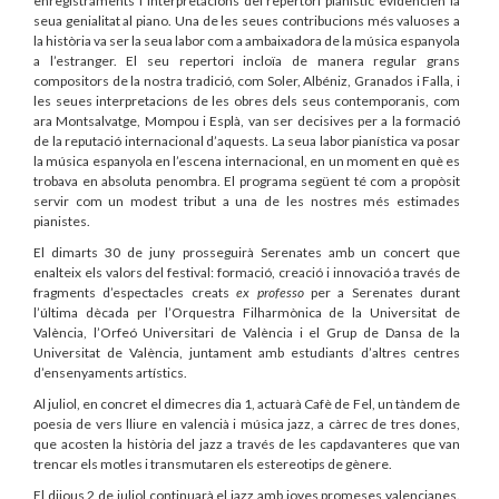
enregistraments i interpretacions del repertori pianístic evidencien la
seua genialitat al piano. Una de les seues contribucions més valuoses a
la història va ser la seua labor com a ambaixadora de la música espanyola
a l’estranger. El seu repertori incloïa de manera regular grans
compositors de la nostra tradició, com Soler, Albéniz, Granados i Falla, i
les seues interpretacions de les obres dels seus contemporanis, com
ara Montsalvatge, Mompou i Esplà, van ser decisives per a la formació
de la reputació internacional d’aquests. La seua labor pianística va posar
la música espanyola en l’escena internacional, en un moment en què es
trobava en absoluta penombra. El programa següent té com a propòsit
servir com un modest tribut a una de les nostres més estimades
pianistes.
El dimarts 30 de juny prosseguirà Serenates amb un concert que
enalteix els valors del festival: formació, creació i innovació a través de
fragments d’espectacles creats
ex professo
per a Serenates durant
l’última dècada per l’Orquestra Filharmònica de la Universitat de
València, l’Orfeó Universitari de València i el Grup de Dansa de la
Universitat de València, juntament amb estudiants d’altres centres
d’ensenyaments artístics.
Al juliol, en concret el dimecres dia 1, actuarà Cafè de Fel, un tàndem de
poesia de vers lliure en valencià i música jazz, a càrrec de tres dones,
que acosten la història del jazz a través de les capdavanteres que van
trencar els motles i transmutaren els estereotips de gènere.
El dijous 2 de juliol continuarà el jazz amb joves promeses valencianes.