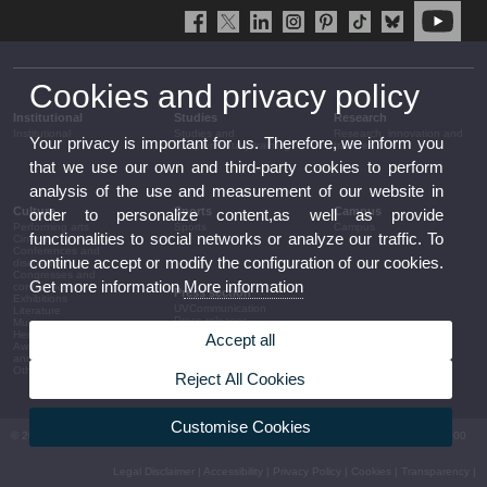
Cookies and privacy policy
Institutional
Studies
Research
Institutional
Studies and
Research, innovation and
Your privacy is important for us. Therefore, we inform you
complementary training
transfer
that we use our own and third-party cookies to perform
analysis of the use and measurement of our website in
Culture
Sports
Campus
order to personalize content,as well as provide
Performing arts
Sports
Campus
functionalities to social networks or analyze our traffic. To
Cinema
Conferences and
continue accept or modify the configuration of our cookies.
discussion
Congresses and
Get more information
More information
conferences
Press section
Exhibitions
UVCommunication
Literature
Press releases
Music
Government agenda
Heritage
Accept all
Governance
Awards and
arrangements
announcements
The UV in the press
Other activities
Reject All Cookies
Corporative information
Customise Cookies
© 2026 UV. - Av. Blasco Ibáñez, 13. 46010 València. Espanya. Tel UV: (+34) 963 86 41 00
Legal Disclaimer
|
Accessibility
|
Privacy Policy
|
Cookies
|
Transparency
|