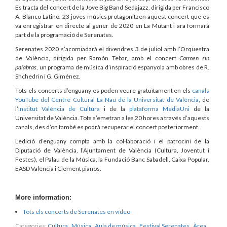
Es tracta del concert de la Jove Big Band Sedajazz, dirigida per Francisco
A. Blanco Latino. 23 joves músics protagonitzen aquest concert que es
va enregistrar en directe al gener de 2020 en La Mutant i ara formarà
part de la programació de Serenates.
Serenates 2020 s’acomiadarà el divendres 3 de juliol amb l’Orquestra
de València, dirigida per Ramón Tebar, amb el concert
Carmen sin
palabras
, un programa de música d’inspiració espanyola amb obres de R.
Shchedrin i G. Giménez.
Tots els concerts d’enguany es poden veure gratuïtament en els
canals
YouTube del Centre Cultural La Nau de la Universitat de València
, de
l’
Institut València de Cultura
i de la
plataforma MediaUni
de la
Universitat de València. Tots s’emetran a les 20 hores a través d’aquests
canals, des d’on també es podrà recuperar el concert posteriorment.
L’edició d’enguany compta amb la col·laboració i el patrocini de la
Diputació de València, l’Ajuntament de València (Cultura, Joventut i
Festes), el Palau de la Música, la Fundació Banc Sabadell, Caixa Popular,
EASD València i Clement pianos.
More information:
Tots els concerts de Serenates en vídeo
Categories:
Cultura
,
Música
,
Aula de música
,
Festival Serenates
,
Àrea