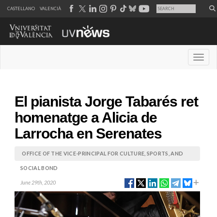
CASTELLANO
VALENCIÀ
Desple
El pianista Jorge Tabarés ret
homenatge a Alicia de
Larrocha en Serenates
OFFICE OF THE VICE-PRINCIPAL FOR CULTURE, SPORTS, AND
SOCIAL BOND
June 29th, 2020