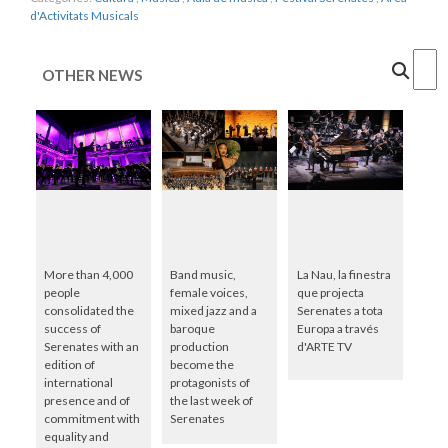
d'Activitats Musicals
Cercar
OTHER NEWS
More than 4,000
Band music,
La Nau, la finestra
people
female voices,
que projecta
consolidated the
mixed jazz and a
Serenates a tota
success of
baroque
Europa a través
Serenates with an
production
d'ARTE TV
edition of
become the
international
protagonists of
presence and of
the last week of
commitment with
Serenates
equality and