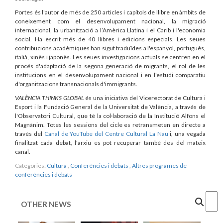
Portes és l'autor de més de 250 articles i capítols de llibre en àmbits de
coneixement com el desenvolupament nacional, la migració
internacional, la urbanització a l’Amèrica Llatina i el Carib i l'economia
social. Ha escrit més de 40 llibres i edicions especials. Les seues
contribucions acadèmiques han sigut traduïdes a l'espanyol, portuguès,
italià, xinès i japonès. Les seues investigacions actuals se centren en el
procés d'adaptació de la segona generació de migrants, el rol de les
institucions en el desenvolupament nacional i en l'estudi comparatiu
d'organitzacions transnacionals d'immigrants.
VALÈNCIA THINKS GLOBAL
és una iniciativa del Vicerectorat de Cultura i
Esport i la Fundació General de la Universitat de València, a través de
l'Observatori Cultural, que té la col·laboració de la Institució Alfons el
Magnànim. Totes les sessions del cicle es retransmeten en directe a
través del
Canal de YouTube del Centre Cultural La Nau
i, una vegada
finalitzat cada debat, l'arxiu es pot recuperar també des del mateix
canal.
Categories:
Cultura
,
Conferències i debats
,
Altres programes de
conferències i debats
Cercar
OTHER NEWS