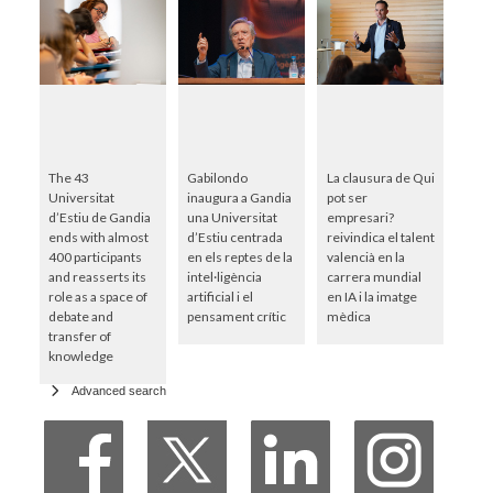
The 43
Gabilondo
La clausura de Qui
Universitat
inaugura a Gandia
pot ser
d’Estiu de Gandia
una Universitat
empresari?
ends with almost
d’Estiu centrada
reivindica el talent
400 participants
en els reptes de la
valencià en la
and reasserts its
intel·ligència
carrera mundial
role as a space of
artificial i el
en IA i la imatge
debate and
pensament crític
mèdica
transfer of
knowledge
Advanced search