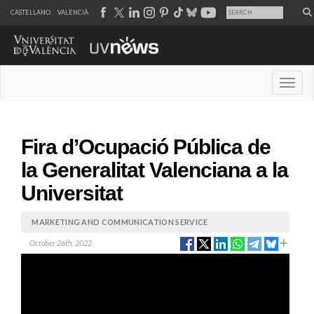
CASTELLANO
VALENCIÀ
Desple
Fira d’Ocupació Pública de
la Generalitat Valenciana a la
Universitat
MARKETING AND COMMUNICATION SERVICE
October 26th, 2022