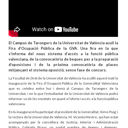
El Campus de Tarongers de la Universitat de València acull la
Fira d’Ocupació Pública de la GVA. Una fira en la que
s’informa del nous sistema d’accés a la funció pública
valenciana, de la convocatòria de beques per a la preparació
d’oposicions i de la pròxima convocatòria de places
mitjançant el sistema oposició, sense fase de concurs.
La Facultat de Dret de la Universitat de València ha acollit aquest matí la
inauguració de la Fira d’Ocupació Pública de la Generalitat Valenciana
que es celebra entre hui i demà al Campus de Tarongers de la
Universitat, i en la que l’estudiantat de la Universitat de València podrà
informar-se de les novetats en quant a l’oferta i accés a la funció pública
valenciana.
En la inauguració ha participat el president de la Generalitat, Ximo Puig; i
la rectora de la Universitat de València, M. Vicenta Mestre, qui han estat
acompanyats per la consellera de Justícia, Interior i Administració
Pública, Gabriela Bravo, un nodrit nombre de degans i deganes,