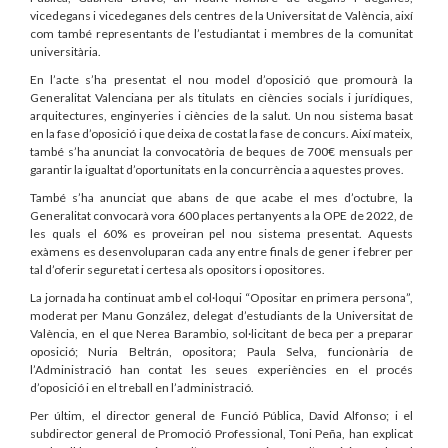
vicedegans i vicedeganes dels centres de la Universitat de València, així
com també representants de l’estudiantat i membres de la comunitat
universitària.
En l’acte s’ha presentat el nou model d’oposició que promourà la
Generalitat Valenciana per als titulats en ciències socials i jurídiques,
arquitectures, enginyeries i ciències de la salut. Un nou sistema basat
en la fase d’oposició i que deixa de costat la fase de concurs. Així mateix,
també s’ha anunciat la convocatòria de beques de 700€ mensuals per
garantir la igualtat d’oportunitats en la concurrència a aquestes proves.
També s’ha anunciat que abans de que acabe el mes d’octubre, la
Generalitat convocarà vora 600 places pertanyents a la OPE de 2022, de
les quals el 60% es proveiran pel nou sistema presentat. Aquests
exàmens es desenvoluparan cada any entre finals de gener i febrer per
tal d’oferir seguretat i certesa als opositors i opositores.
La jornada ha continuat amb el col·loqui “Opositar en primera persona”,
moderat per Manu González, delegat d’estudiants de la Universitat de
València, en el que Nerea Barambio, sol·licitant de beca per a preparar
oposició; Nuria Beltrán, opositora; Paula Selva, funcionària de
l’Administració han contat les seues experiències en el procés
d’oposició i en el treball en l’administració.
Per últim, el director general de Funció Pública, David Alfonso; i el
subdirector general de Promoció Professional, Toni Peña, han explicat