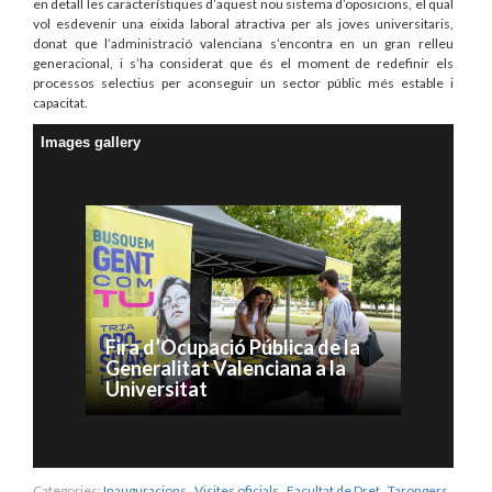
en detall les característiques d’aquest nou sistema d’oposicions, el qual
vol esdevenir una eixida laboral atractiva per als joves universitaris,
donat que l’administració valenciana s’encontra en un gran relleu
generacional, i s’ha considerat que és el moment de redefinir els
processos selectius per aconseguir un sector públic més estable i
capacitat.
Images gallery
Fira d’Ocupació Pública de la
Generalitat Valenciana a la
Universitat
Categories:
Inauguracions
,
Visites oficials
,
Facultat de Dret
,
Tarongers