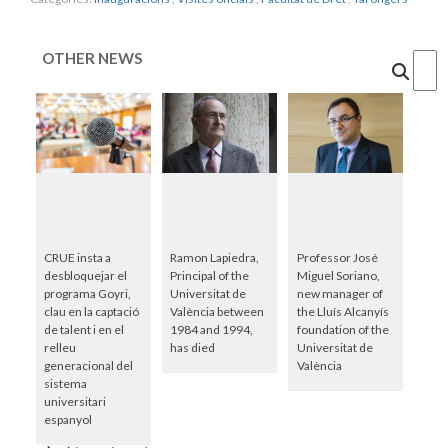
OTHER NEWS
Cercar
CRUE insta a
Ramon Lapiedra,
Professor José
desbloquejar el
Principal of the
Miguel Soriano,
programa Goyri,
Universitat de
new manager of
clau en la captació
València between
the Lluís Alcanyís
de talent i en el
1984 and 1994,
foundation of the
relleu
has died
Universitat de
generacional del
València
sistema
universitari
espanyol