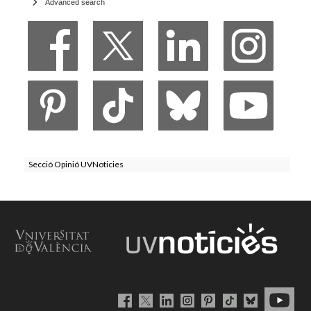
Advanced search
Secció Opinió UVNoticies