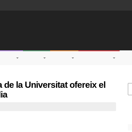
CASTEL
CULTURE
SPORTS
CAMPUS
PRESS SECTION
de la Universitat ofereix el
Ce
ia
S