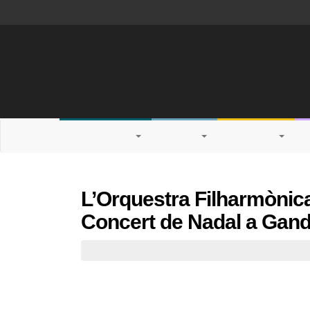
INSTITUTIONAL
STUDIES
RESEARCH
L’Orquestra Filharmònica 
Concert de Nadal a Gand
PRESS OFFICE
December 14th, 2017
Cartell del concert.