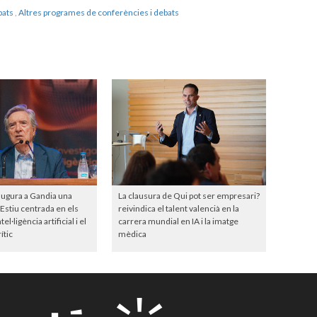
bats
,
Altres programes de conferències i debats
augura a Gandia una
La clausura de Qui pot ser empresari?
’Estiu centrada en els
reivindica el talent valencià en la
el·ligència artificial i el
carrera mundial en IA i la imatge
ític
mèdica