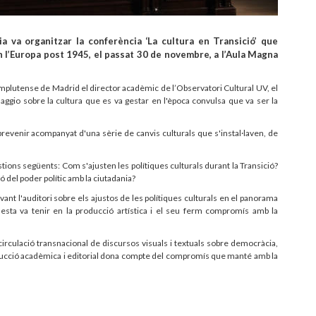
ia va organitzar la conferència ‘La cultura en Transició’ que
n l’Europa post 1945, el passat 30 de novembre, a l’Aula Magna
omplutense de Madrid el director acadèmic de l’Observatori Cultural UV, el
uaggio sobre la cultura que es va gestar en l'època convulsa que va ser la
revenir acompanyat d'una sèrie de canvis culturals que s'instal·laven, de
stions següents: Com s'ajusten les polítiques culturals durant la Transició?
 del poder polític amb la ciutadania?
ant l'auditori sobre els ajustos de les polítiques culturals en el panorama
questa va tenir en la producció artística i el seu ferm compromís amb la
circulació transnacional de discursos visuals i textuals sobre democràcia,
 producció acadèmica i editorial dona compte del compromís que manté amb la