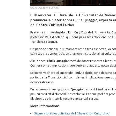
Giulia Quaggio, a La Nau.
L’Observatori Cultural de la Universitat de Valènc
pronuncià la historiadora Giulia Quaggio, experta e
del Centre Cultural La Nau.
Presentà a la investigadora Ramón y Cajal de la Universitat C
professor
Raúl Abeledo
, qui donà pas a les reflexions de Q
Transició a Espanya.
Un període polític que, juntament amb altres aspectes, va sob
camí cap a la democràcia, en una nova institucionalitat cultural.
Així, doncs,
Giulia Quaggio
tractà de donar resposta a les qüe
Quines són les implicacions que deriven d'aquesta nova relació
L'experta va tindre el suport de
Raúl Abeledo
per a debatre dav
polític de la Transició, així com de les implicacions que a
democratització.
En les seues investigacions,
Quaggio
ha posat l'èmfasi en la 
pau, culpabilitat dictatorial i postcolonial. La seua prolífica
divulgació de la història recent d'Espanya i Europa.
More information:
Segueix totes les activitats de l'Observatori Cultural ací