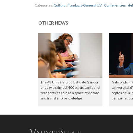
Categories:
Cultura
,
Fundació General UV
,
Conferències i de
OTHER NEWS
The 43 Universitat d’Estiu de Gandia
Gabilondo in
ends with almost 400 participants and
Universitat d
reasserts its role as a space of debate
reptes de la int
and transfer of knowledge
pensament cr