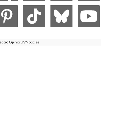
ecció Opinió UVNoticies