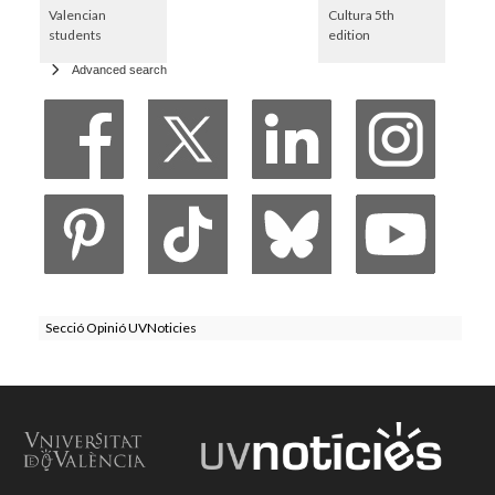
Valencian
Cultura 5th
students
edition
Advanced search
Secció Opinió UVNoticies