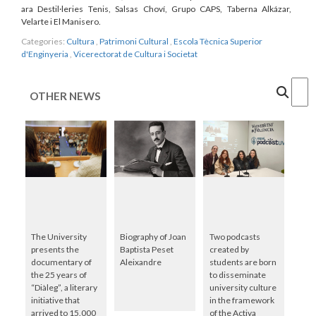
ara Destil·leries Tenis, Salsas Choví, Grupo CAPS, Taberna Alkázar,
Velarte i El Manisero.
Categories:
Cultura
,
Patrimoni Cultural
,
Escola Tècnica Superior
d'Enginyeria
,
Vicerectorat de Cultura i Societat
Cercar
OTHER NEWS
The University
Biography of Joan
Two podcasts
presents the
Baptista Peset
created by
documentary of
Aleixandre
students are born
the 25 years of
to disseminate
“Diàleg”, a literary
university culture
initiative that
in the framework
arrived to 15.000
of the Activa