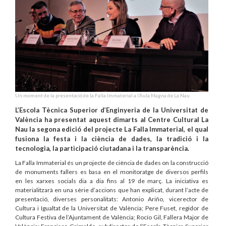
Un moment de la presentació de la Falla Immaterial a l’Aula Magna de La Nau.
L’Escola Tècnica Superior d’Enginyeria de la Universitat de
València ha presentat aquest dimarts al Centre Cultural La
Nau la segona edició del projecte La Falla Immaterial, el qual
fusiona la festa i la ciència de dades, la tradició i la
tecnologia, la participació ciutadana i la transparència.
La Falla Immaterial és un projecte de ciència de dades on la construcció
de monuments fallers es basa en el monitoratge de diversos perfils
en les xarxes socials dia a dia fins al 19 de març. La iniciativa es
materialitzarà en una sèrie d’accions que han explicat, durant l’acte de
presentació, diverses personalitats: Antonio Ariño, vicerector de
Cultura i Igualtat de la Universitat de València; Pere Fuset, regidor de
Cultura Festiva de l’Ajuntament de València; Rocío Gil, Fallera Major de