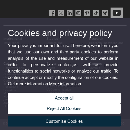
Cookies and privacy policy
Institutional
Studies
Research
Institutional
Studies and
Research, innovation and
Your privacy is important for us. Therefore, we inform you
complementary training
transfer
that we use our own and third-party cookies to perform
analysis of the use and measurement of our website in
Culture
Sports
Campus
order to personalize content,as well as provide
Performing arts
Sports
Campus
functionalities to social networks or analyze our traffic. To
Cinema
Conferences and
continue accept or modify the configuration of our cookies.
discussion
Congresses and
Get more information
More information
conferences
Press section
Exhibitions
UVCommunication
Literature
Press releases
Music
Government agenda
Heritage
Accept all
Governance
Awards and
arrangements
announcements
The UV in the press
Other activities
Reject All Cookies
Corporative information
Customise Cookies
© 2026 UV. - Av. Blasco Ibáñez, 13. 46010 València. Espanya. Tel UV: (+34) 963 86 41 00