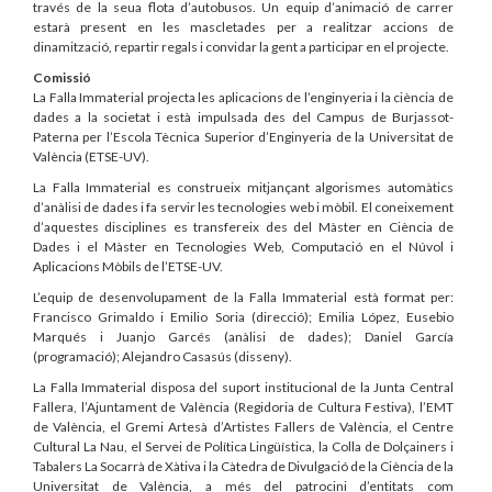
través de la seua flota d’autobusos. Un equip d’animació de carrer
estarà present en les mascletades per a realitzar accions de
dinamització, repartir regals i convidar la gent a participar en el projecte.
Comissió
La Falla Immaterial projecta les aplicacions de l’enginyeria i la ciència de
dades a la societat i està impulsada des del Campus de Burjassot-
Paterna per l’Escola Tècnica Superior d’Enginyeria de la Universitat de
València (ETSE-UV).
La Falla Immaterial es construeix mitjançant algorismes automàtics
d’anàlisi de dades i fa servir les tecnologies web i mòbil. El coneixement
d’aquestes disciplines es transfereix des del Màster en Ciència de
Dades i el Màster en Tecnologies Web, Computació en el Núvol i
Aplicacions Mòbils de l’ETSE-UV.
L’equip de desenvolupament de la Falla Immaterial està format per:
Francisco Grimaldo i Emilio Soria (direcció); Emilia López, Eusebio
Marqués i Juanjo Garcés (anàlisi de dades); Daniel García
(programació); Alejandro Casasús (disseny).
La Falla Immaterial disposa del suport institucional de la Junta Central
Fallera, l’Ajuntament de València (Regidoria de Cultura Festiva), l’EMT
de València, el Gremi Artesà d’Artistes Fallers de València, el Centre
Cultural La Nau, el Servei de Política Lingüística, la Colla de Dolçainers i
Tabalers La Socarrà de Xàtiva i la Càtedra de Divulgació de la Ciència de la
Universitat de València, a més del patrocini d’entitats com