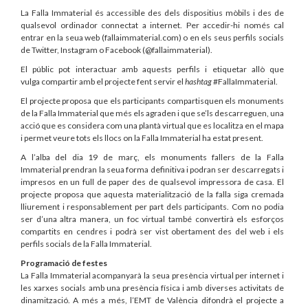
La Falla Immaterial és accessible des dels dispositius mòbils i des de
qualsevol ordinador connectat a internet. Per accedir-hi només cal
entrar en la seua web (fallaimmaterial.com) o en els seus perfils socials
de Twitter, Instagram o Facebook (@fallaimmaterial).
El públic pot interactuar amb aquests perfils i etiquetar allò que
vulga compartir amb el projecte fent servir el
hashtag
#FallaImmaterial.
El projecte proposa que els participants compartisquen els monuments
de la Falla Immaterial que més els agraden i que se’ls descarreguen, una
acció que es considera com una plantà virtual que es localitza en el mapa
i permet veure tots els llocs on la Falla Immaterial ha estat present.
A l’alba del dia 19 de març, els monuments fallers de la Falla
Immaterial prendran la seua forma definitiva i podran ser descarregats i
impresos en un full de paper des de qualsevol impressora de casa. El
projecte proposa que aquesta materialització de la falla siga cremada
lliurement i responsablement per part dels participants. Com no podia
ser d’una altra manera, un foc virtual també convertirà els esforços
compartits en cendres i podrà ser vist obertament des del web i els
perfils socials de la Falla Immaterial.
Programació de festes
La Falla Immaterial acompanyarà la seua presència virtual per internet i
les xarxes socials amb una presència física i amb diverses activitats de
dinamització. A més a més, l’EMT de València difondrà el projecte a