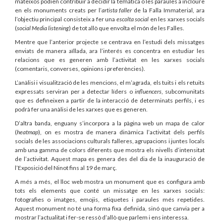
mateixos podien contribuir a decidir la temàtica o les paraules a incloure
en els monuments creats per l’
artista faller
de la Falla Immaterial, ara
l’objectiu principal consisteix a fer una
escolta social
en les xarxes socials
(
social Media listening
) de tot allò que envolta el món de les Falles.
Mentre que l’anterior projecte se centrava en l’estudi dels missatges
enviats de manera aïllada, ara l’interés es concentra en estudiar les
relacions que es generen amb l’activitat en les xarxes socials
(comentaris, converses, opinions i preferències).
L’anàlisi i visualització de les mencions, el m’agrada, els tuits i els retuits
expressats serviran per a detectar líders o
influencers
, subcomunitats
que es defineixen a partir de la interacció de determinats perfils, i es
podrà fer una anàlisi de les xarxes que es generen.
D’altra banda, enguany s’incorpora a la pàgina web un mapa de calor
(
heatmap
), on es mostra de manera dinàmica l’activitat dels perfils
socials de les associacions culturals falleres, agrupacions i juntes locals
amb una gamma de colors diferents que mostra els nivells d’intensitat
de l’activitat. Aquest mapa es genera des del dia de la inauguració de
l’Exposició del Ninot fins al 19 de març.
A més a més, el lloc web mostra un monument que es configura amb
tots els elements que conté un missatge en les xarxes socials:
fotografies o imatges, emojis, etiquetes i paraules més repetides.
Aquest monument no té una forma fixa definida, sinó que canvia per a
mostrar l’actualitat i fer-se ressò d’allò que parlem i ens interessa.