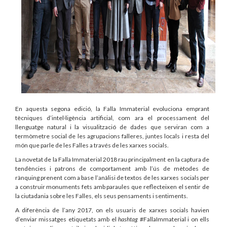
En aquesta segona edició, la Falla Immaterial evoluciona emprant
tècniques d’intel·ligència artificial, com ara el processament del
llenguatge natural i la visualització de dades que serviran com a
termòmetre social de les agrupacions falleres, juntes locals i resta del
món que parle de les Falles a través de les xarxes socials.
La novetat de la Falla Immaterial 2018 rau principalment en la captura de
tendències i patrons de comportament amb l’ús de mètodes de
rànquing prenent com a base l’anàlisi de textos de les xarxes socials per
a construir monuments fets amb paraules que reflecteixen el sentir de
la ciutadania sobre les Falles, els seus pensaments i sentiments.
A diferència de l’any 2017, on els usuaris de xarxes socials havien
d’enviar missatges etiquetats amb el
hashtag
#FallaImmaterial i on ells