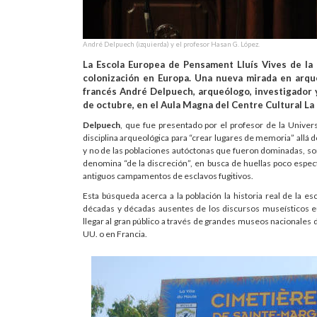
André Delpuech (izquierda) y el profesor Hasan G. López.
La Escola Europea de Pensament Lluís Vives de la U
colonización en Europa. Una nueva mirada en arqu
francés André Delpuech, arqueólogo, investigador 
de octubre, en el Aula Magna del Centre Cultural La
Delpuech
, que fue presentado por el profesor de la Univer
disciplina arqueológica para “crear lugares de memoria” allá
y no de las poblaciones autóctonas que fueron dominadas, so
denomina “de la discreción”, en busca de huellas poco esp
antiguos campamentos de esclavos fugitivos.
Esta búsqueda acerca a la población la historia real de la es
décadas y décadas ausentes de los discursos museísticos e
llegar al gran público a través de grandes museos nacionales 
UU. o en Francia.