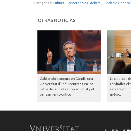
Categorias:
Cultura
,
Conferències i debats
,
Fundació General
OTRAS NOTICIAS
Gabilondo inaugura en Gandia una
La clausura d
Universitat d’Estiu centrada en los
reivindica el 
retos de la inteligencia artificial y el
carrera mundi
pensamiento crítico
médica