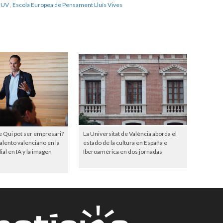
 UV
,
Escola Europea de Pensament Lluís Vives
e Qui pot ser empresari?
La Universitat de València aborda el
talento valenciano en la
estado de la cultura en España e
al en IA y la imagen
Iberoamérica en dos jornadas