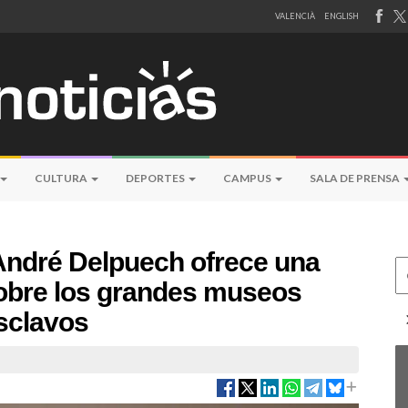
VALENCIÀ
ENGLISH
CULTURA
DEPORTES
CAMPUS
SALA DE PRENSA
André Delpuech ofrece una
Ce
obre los grandes museos
esclavos