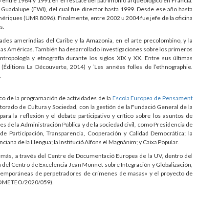
jó entre 1984 y 1991 en el rescate del patrimonio arqueológico en Francia.
e Guadalupe (FWI), del cual fue director hasta 1999. Desde ese año hasta
mériques (UMR 8096). Finalmente, entre 2002 u 2004 fue jefe de la oficina
s.
ades amerindias del Caribe y la Amazonia, en el arte precolombino, y la
en las Américas. También ha desarrollado investigaciones sobre los primeros
ntropología y etnografía durante los siglos XIX y XX. Entre sus últimas
’ (Éditions La Découverte, 2014) y ‘Les années folles de l’ethnographie.
.
o de la programación de actividades de la
Escola Europea de Pensament
torado de Cultura y Sociedad, con la gestión de la Fundació General de la
ra la reflexión y el debate participativo y crítico sobre los asuntos de
es de la Administración Pública y de la sociedad civil, como Presidencia de
 de Participación, Transparencia, Cooperación y Calidad Democrática; la
iana de la Llengua; la Institució Alfons el Magnànim; y Caixa Popular.
demás, a través del Centre de Documentació Europea de la UV, dentro del
ón del Centro de Excelencia Jean Monnet sobre Integración y Globalización,
temporáneas de perpetradores de crímenes de masas» y el proyecto de
PROMETEO/2020/059).