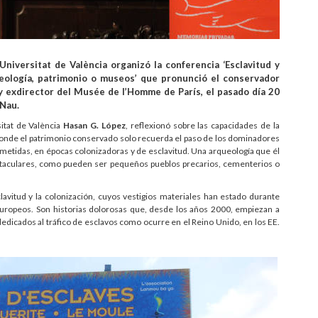
niversitat de València organizó la conferencia ‘Esclavitud y
eología, patrimonio o museos’ que pronunció el conservador
y exdirector del Musée de l’Homme de París, el pasado día 20
 Nau.
sitat de València
Hasan G. López
, reflexionó sobre las capacidades de la
 donde el patrimonio conservado solo recuerda el paso de los dominadores
metidas, en épocas colonizadoras y de esclavitud. Una arqueología que él
ectaculares, como pueden ser pequeños pueblos precarios, cementerios o
clavitud y la colonización, cuyos vestigios materiales han estado durante
uropeos. Son historias dolorosas que, desde los años 2000, empiezan a
dedicados al tráfico de esclavos como ocurre en el Reino Unido, en los EE.