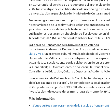
Inicialmente se especializó en el paleolítico europeo, y traba
En 1992 fundó el servicio de arqueología del archipiélago d
2002 fue investigador en el laboratorio de Archéologie des A
de investigación arqueológica del Ministerio de Cultura francé
Sus investigaciones se centran principalmente en las socied
historia y legado de la esclavitud y la colonización francesa 
gabinetes de curiosidades y la historia de los museos de a
publicaciones destacan ‘Archéologie de l’esclavage colonial
Trocadéro 28-37’ (Musée National d’Histoire Naturelle, 2017)
La Escola de Pensament de la Universitat de València
La conferencia de André Delpuech está organizada en el marc
Lluís Vives
, un proyecto cultural impulsado desde el Vicerrec
Universitat de València, que se configura como un espacio pa
actualidad. La Escola cuenta con la colaboración de otros actor
la Generalitat; el Ayuntamiento de València; la Conselleria
Conselleria de Educación, Cultura y Deporte; la Acadèmia Valenc
La intervención de Delpuech en la Escola ha tenido lugar, a
ciclo ‘Las razones de Europa’, y ha contado con la colaboraci
el Grupo de investigación REPERCRI «Representaciones con
investigación «de escena del crimen a lugar de memoria» (
Más información:
Sigue aquí toda la programación de la Escola de Pensament