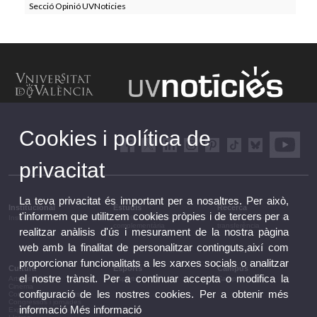
Secció Opinió UVNoticies
Cookies i política de
privacitat
La teva privacitat és important per a nosaltres. Per això,
Institucional
Estudis
Recerca
t'informem que utilitzem cookies pròpies i de tercers per a
Institucional
Estudis i formació
Recerca, innovació i
complementària
transferència
realitzar anàlisis d'ús i mesurament de la nostra pàgina
web amb la finalitat de personalitzar continguts,així com
proporcionar funcionalitats a les xarxes socials o analitzar
Cultura
Esports
Campus
el nostre trànsit. Per a continuar accepta o modifica la
Arts escèniques
Esports
Campus
Cinema
configuració de les nostres cookies. Per a obtenir més
Conferències i debats
Congressos i jornades
informació
Més informació
Exposicions