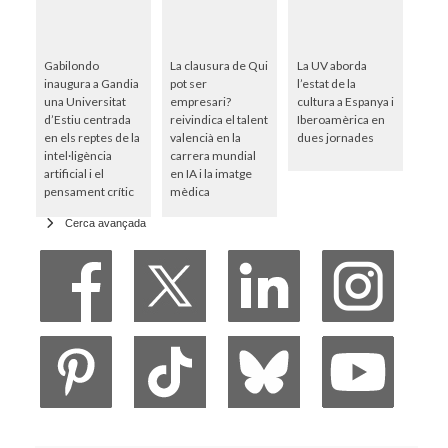
Gabilondo
La clausura de Qui
La UV aborda
inaugura a Gandia
pot ser
l’estat de la
una Universitat
empresari?
cultura a Espanya i
d’Estiu centrada
reivindica el talent
Iberoamèrica en
en els reptes de la
valencià en la
dues jornades
intel·ligència
carrera mundial
artificial i el
en IA i la imatge
pensament crític
mèdica
Cerca avançada