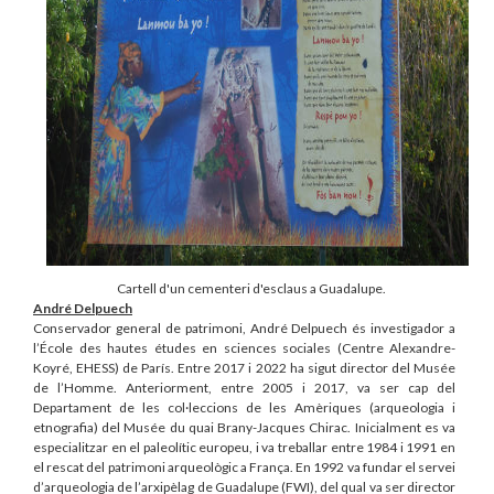
Cartell d'un cementeri d'esclaus a Guadalupe.
André Delpuech
Conservador general de patrimoni, André Delpuech és investigador a
l’École des hautes études en sciences sociales (Centre Alexandre-
Koyré, EHESS) de París. Entre 2017 i 2022 ha sigut director del Musée
de l’Homme. Anteriorment, entre 2005 i 2017, va ser cap del
Departament de les col·leccions de les Amèriques (arqueologia i
etnografia) del Musée du quai Brany-Jacques Chirac. Inicialment es va
especialitzar en el paleolític europeu, i va treballar entre 1984 i 1991 en
el rescat del patrimoni arqueològic a França. En 1992 va fundar el servei
d’arqueologia de l’arxipèlag de Guadalupe (FWI), del qual va ser director