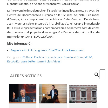
Llengua; la Institució Alfons el Magnànim; i Caixa Popular.
La intervenció de Delpuech en l’Escola ha tingut lloc, a més, a través del
Centre de Documentació Europea de la UV, dins del cicle ‘Les raons
d’Europa’, i ha comptat amb la col·laboració del Centre d’Excel·lència
Jean Monnet sobre Integració i Globalització, el Grup d’investigació
REPERCRI «Representacions contemporànies de perpetradors de crims
de masses» i el projecte d’investigació «d’escena del crim a lloc de
memòria» (PROMETEU/2020/059).
Més informació:
Segueix ací tota la programació de l’Escola de Pensament
Categories:
Cultura
,
Conferències i debats
,
Fundació General UV
,
Escola Europea de Pensament Lluís Vives
Cercar
ALTRES NOTÍCIES