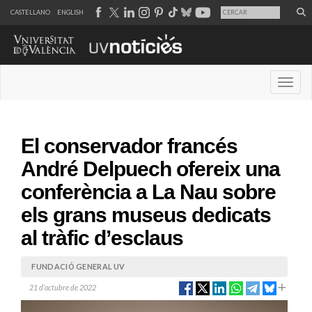
CASTELLANO
ENGLISH
Desple
El conservador francés
André Delpuech ofereix una
conferència a La Nau sobre
els grans museus dedicats
al tràfic d’esclaus
FUNDACIÓ GENERAL UV
21 d’octubre de 2022