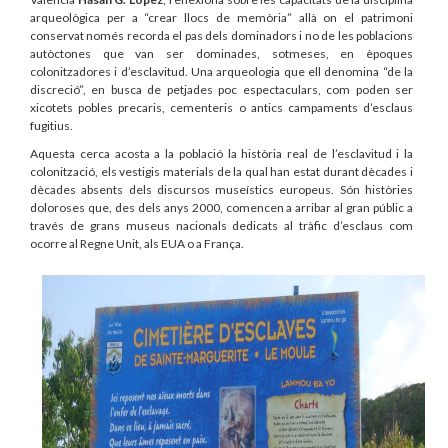
arqueològica per a “crear llocs de memòria” allà on el patrimoni
conservat només recorda el pas dels dominadors i no de les poblacions
autòctones que van ser dominades, sotmeses, en èpoques
colonitzadores i d’esclavitud. Una arqueologia que ell denomina “de la
discreció”, en busca de petjades poc espectaculars, com poden ser
xicotets pobles precaris, cementeris o antics campaments d’esclaus
fugitius.
Aquesta cerca acosta a la població la història real de l’esclavitud i la
colonització, els vestigis materials de la qual han estat durant dècades i
dècades absents dels discursos museístics europeus. Són històries
doloroses que, des dels anys 2000, comencen a arribar al gran públic a
través de grans museus nacionals dedicats al tràfic d’esclaus com
ocorre al Regne Unit, als EUA o a França.