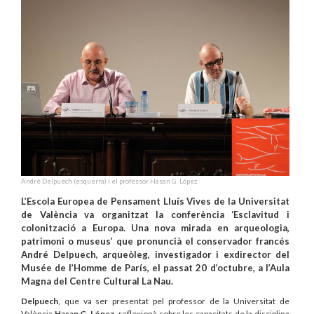
André Delpuech (esquerra) i el professor Hasan G. López.
L’Escola Europea de Pensament Lluís Vives de la Universitat
de València va organitzat la conferència ‘Esclavitud i
colonització a Europa. Una nova mirada en arqueologia,
patrimoni o museus’ que pronuncià el conservador francés
André Delpuech, arqueòleg, investigador i exdirector del
Musée de l’Homme de París, el passat 20 d’octubre, a l’Aula
Magna del Centre Cultural La Nau.
Delpuech
, que va ser presentat pel professor de la Universitat de
València
Hasan G. López
, reflexionà sobre les capacitats de la disciplina