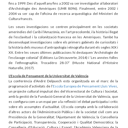
fins a 1999. Des d’aquell any fins a 2002 va ser investigador al laboratori
d’Archéologie des Amériques (UMR 8096). Finalment, entre 2002 i
2004 va ser cap de l’oficina de recerca arqueològica del Ministeri de
Cultura francés.
Les seues investigacions se centren principalment en les societats
ameríndies del Carib i l’Amazònia, en l’art precolombí, i la història i llegat
de l’esclavitud i la colonització francesa en les Amèriques. També ha
desenvolupat investigacions sobre els primers gabinets de curiositats i
la història dels museus d’antropologia i etnografia durant els segles XIX i
XX. Entre les seues últimes publicacions hi destaquen ‘Archéologie de
l’esclavage colonial’ (Éditions La Découverte, 2014) i ‘Les années folles
de l’ethnographie. Trocadéro 28-37’ (Musée National d’Histoire
Naturelle, 2017).
L'Escola de Pensament de la Universitat de València
La conferència d’André Delpuech està organitzada en el marc de la
programació d’activitats de l’
Escola Europea de Pensament Lluís Vives
,
un projecte cultural impulsat des del Vicerectorat de Cultura i Societat,
amb la gestió de la Fundació General de la Universitat de València, que
es configura com a un espai per a la reflexió i el debat participatiu i crític
sobre els assumptes d’actualitat. L’Escola compta amb la col·laboració
d’altres actors de l’Administració Pública i de la societat civil com ara
Presidència de la Generalitat; l’Ajuntament de València; la Conselleria
de Participació, Transparència, Cooperació i Qualitat Democràtica; la
Conselleria d’Educació, Cultura i Esport; l’Acadèmia Valenciana de la