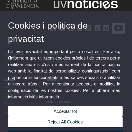
Cookies i política de
privacitat
La teva privacitat és important per a nosaltres. Per això,
Institucional
Estudis
Recerca
t'informem que utilitzem cookies pròpies i de tercers per a
Institucional
Estudis i formació
Recerca, innovació i
complementària
transferència
realitzar anàlisis d'ús i mesurament de la nostra pàgina
web amb la finalitat de personalitzar continguts,així com
proporcionar funcionalitats a les xarxes socials o analitzar
Cultura
Esports
Campus
el nostre trànsit. Per a continuar accepta o modifica la
Arts escèniques
Esports
Campus
Cinema
configuració de les nostres cookies. Per a obtenir més
Conferències i debats
Congressos i jornades
informació
Més informació
Exposicions
Lletres
Sala de premsa
Música
UVComunicació
Patrimoni
Notes de premsa
Premis i convocatòries
Acceptar tot
Agenda de govern
Altres activitats
Acords de govern
La UV en la premsa
Reject All Cookies
Informació corporativa