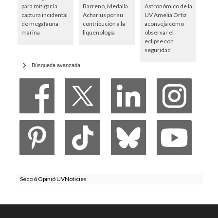
para mitigar la
Barreno, Medalla
Astronómico de la
captura incidental
Acharius por su
UV Amelia Ortiz
de megafauna
contribución a la
aconseja cómo
marina
liquenología
observar el
eclipse con
seguridad
Búsqueda avanzada
Secció Opinió UVNoticies