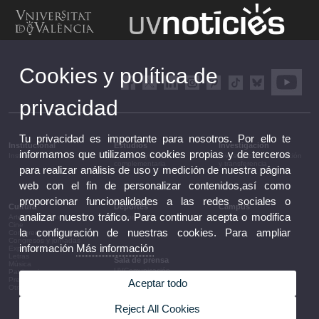
Cookies y política de
privacidad
Tu privacidad es importante para nosotros. Por ello te
Institucional
Estudios
Investigación
informamos que utilizamos cookies propias y de terceros
Institucional
Estudios y formación
Investigación, innovación
complementaria
y transferencia
para realizar análisis de uso y medición de nuestra página
web con el fin de personalizar contenidos,así como
proporcionar funcionalidades a las redes sociales o
Cultura
Deportes
Campus
analizar nuestro tráfico. Para continuar acepta o modifica
Artes escénicas
Deportes
Campus
Cine
la configuración de nuestras cookies. Para ampliar
Conferencias y debates
Congresos y jornadas
información
Más información
Exposiciones
Letras
Sala de prensa
Música
UVComunicación
Patrimonio
Notas de prensa
Premios y convocatorias
Aceptar todo
Agenda de gobierno
Otras actividades
Acuerdos de gobierno
La UV en la prensa
Reject All Cookies
Información corporativa