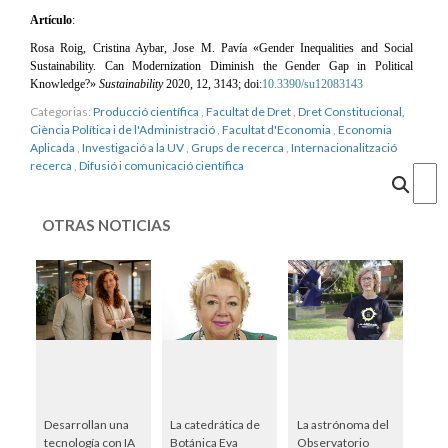
Artículo
:
Rosa Roig, Cristina Aybar, Jose M. Pavía «
Gender Inequalities and Social
Sustainability. Can Modernization Diminish the Gender Gap in Political
Knowledge?»
Sustainability
2020, 12, 3143; doi:
10.3390/su12083143
Categorias:
Producció científica
,
Facultat de Dret
,
Dret Constitucional,
Ciència Política i de l'Administració
,
Facultat d'Economia
,
Economia
Aplicada
,
Investigació a la UV
,
Grups de recerca
,
Internacionalització
recerca
,
Difusió i comunicació científica
Cercar
OTRAS NOTICIAS
Desarrollan una
La catedrática de
La astrónoma del
tecnología con IA
Botánica Eva
Observatorio