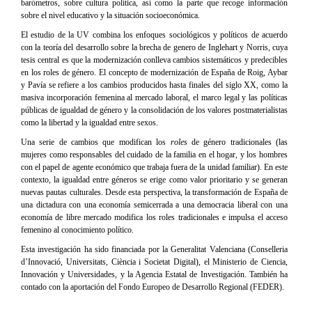
barómetros, sobre cultura política, así como la parte que recoge información
sobre el nivel educativo y la situación socioeconómica.
El estudio de la UV combina los enfoques sociológicos y políticos de acuerdo
con la teoría del desarrollo sobre la brecha de genero de Inglehart y Norris, cuya
tesis central es que la modernización conlleva cambios sistemáticos y predecibles
en los roles de género. El concepto de modernización de España de Roig, Aybar
y Pavía se refiere a los cambios producidos hasta finales del siglo XX, como la
masiva incorporación femenina al mercado laboral, el marco legal y las políticas
públicas de igualdad de género y la consolidación de los valores postmaterialistas
como la libertad y la igualdad entre sexos.
Una serie de cambios que modifican los
roles
de género tradicionales (las
mujeres como responsables del cuidado de la familia en el hogar, y los hombres
con el papel de agente económico que trabaja fuera de la unidad familiar). En este
contexto, la igualdad entre géneros se erige como valor prioritario y se generan
nuevas pautas culturales. Desde esta perspectiva, la transformación de España de
una dictadura con una economía semicerrada a una democracia liberal con una
economía de libre mercado modifica los roles tradicionales e impulsa el acceso
femenino al conocimiento político.
Esta investigación ha sido financiada por la Generalitat Valenciana (Conselleria
d’Innovació, Universitats, Ciència i Societat Digital), el Ministerio de Ciencia,
Innovación y Universidades, y la Agencia Estatal de Investigación. También ha
contado con la aportación del Fondo Europeo de Desarrollo Regional (FEDER).