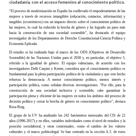
ciudadanía, con el acceso femenino al conocimiento político.
“
El proceso de modernización en España ha conllevado el empoderamiento de las
mujeres a través de recursos intangibles (educación, contactos, información) y
tangibles (económicos) con un impacto directo sobre el conocimiento político de
las mujeres, lo cual ha reducido la brecha de género y ha logrado un paso más
hacia la construcción de una sociedad sostenible”, ha destacado el equipo
investigador de los Departamentos de Derecho Constitucional-Ciencia Política y
Economía Aplicada.
El estudio se ha realizado bajo el marco de los ODS (Objetivos de Desarrollo
Sostenible) de las Naciones Unidas para el 2030 y, en particular, el objetivo 5,
referido a la igualdad de género. El equipo valenciano, de acuerdo con los
investigadores Delli Carpini y Keeter, considera que el conocimiento político es
fundamental para la plena participación política de la ciudadanía y que este hecho
refuerza la democracia. A menor conocimiento político, menos interés y
participación política, como señalan diversas investigaciones. “Por ello, para la
construcción de una sociedad inclusiva y sostenible, cabe garantizar la
participación plena y eficiente de las mujeres en todos los ámbitos del proceso de
decisión política y cerrar la brecha de género en conocimiento político”, destaca
Rosa Roig.
El grupo de la UV ha analizado los 242 barómetros mensuales del CIS de 22
años (1996-2017) y en ellos, variables individuales como el nivel de estudios y la
posición sociolaboral, y otras contextuales, como el cambio de los valores
culturales y el marco politicolegal. Se han centrado en la sección A.3. de estos