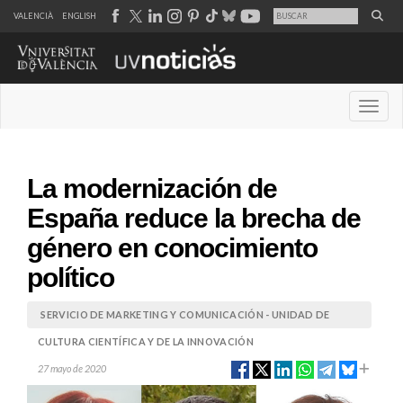
VALENCIÀ
ENGLISH
Desple
La modernización de
España reduce la brecha de
género en conocimiento
político
SERVICIO DE MARKETING Y COMUNICACIÓN - UNIDAD DE
CULTURA CIENTÍFICA Y DE LA INNOVACIÓN
27 mayo de 2020