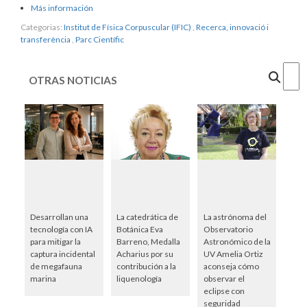
Más información
Categorias:
Institut de Física Corpuscular (IFIC)
,
Recerca, innovació i
transferència
,
Parc Científic
Cercar
OTRAS NOTICIAS
Desarrollan una
La catedrática de
La astrónoma del
tecnología con IA
Botánica Eva
Observatorio
para mitigar la
Barreno, Medalla
Astronómico de la
captura incidental
Acharius por su
UV Amelia Ortiz
de megafauna
contribución a la
aconseja cómo
marina
liquenología
observar el
eclipse con
seguridad