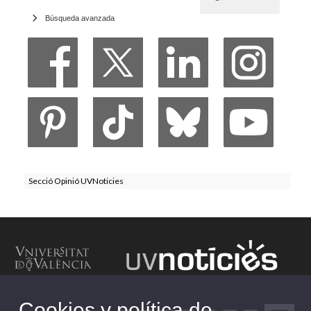
Búsqueda avanzada
Secció Opinió UVNoticies
Cookies y política de