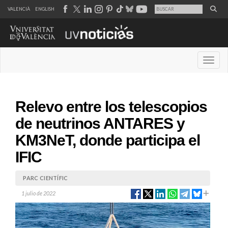
VALENCIÀ
ENGLISH
Desple
Relevo entre los telescopios
de neutrinos ANTARES y
KM3NeT, donde participa el
IFIC
PARC CIENTÍFIC
1 julio de 2022