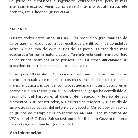
un grupo de científicos e ingenieros extraordinario, pero lo más
interesante está por venir, como se verá muy pronto”, afirma Juande
Zornoza, actual líder del grupo VEGA.
ANTARES
Durante todos estos años, ANTARES ha producido gran cantidad de
datos que han dado lugar a los resultados científicos más completos
sobre la búsqueda de WIMPs, una de las partículas candidatas más
populares a formar la materia oscura. También está confirmando el flujo
de neutrinos cósmicos visto por IceCube, así como dilucidando su
procedencia, entre otros resultados destacados.
En el grupo VEGA del IFIC continúan realizando análisis que buscan
fuentes puntuales de neutrinos cósmicos en coincidencia con otros
mensajeros astrofísicos, así como búsquedas de materia oscura en el
centro de la Vía Láctea y en el Sol. Además, el grupo ha contribuido al
desarrollo del hardware, al diseño del detector y testeo de sus
elementos, a su construcción, a la calibración temporal y al estudio de
las propiedades ópticas del entorno del detector. Varios coordinadores
de grupos de trabajo de la colaboración ANTARES son miembros de
VEGA en el IFIC: Paco Salesa (astronomía), Rebecca Gozzini (materia
oscura) y Agustín Sánchez (calibración).
Más información: