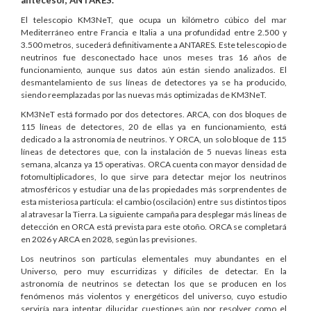
antecesor, ANTARES.
El telescopio KM3NeT, que ocupa un kilómetro cúbico del mar
Mediterráneo entre Francia e Italia a una profundidad entre 2.500 y
3.500 metros, sucederá definitivamente a ANTARES. Este telescopio de
neutrinos fue desconectado hace unos meses tras 16 años de
funcionamiento, aunque sus datos aún están siendo analizados. El
desmantelamiento de sus líneas de detectores ya se ha producido,
siendo reemplazadas por las nuevas más optimizadas de KM3NeT.
KM3NeT está formado por dos detectores. ARCA, con dos bloques de
115 líneas de detectores, 20 de ellas ya en funcionamiento, está
dedicado a la astronomía de neutrinos. Y ORCA, un solo bloque de 115
líneas de detectores que, con la instalación de 5 nuevas líneas esta
semana, alcanza ya 15 operativas. ORCA cuenta con mayor densidad de
fotomultiplicadores, lo que sirve para detectar mejor los neutrinos
atmosféricos y estudiar una de las propiedades más sorprendentes de
esta misteriosa partícula: el cambio (oscilación) entre sus distintos tipos
al atravesar la Tierra. La siguiente campaña para desplegar más líneas de
detección en ORCA está prevista para este otoño. ORCA se completará
en 2026 y ARCA en 2028, según las previsiones.
Los neutrinos son partículas elementales muy abundantes en el
Universo, pero muy escurridizas y difíciles de detectar. En la
astronomía de neutrinos se detectan los que se producen en los
fenómenos más violentos y energéticos del universo, cuyo estudio
serviría para intentar dilucidar cuestiones aún por resolver como el