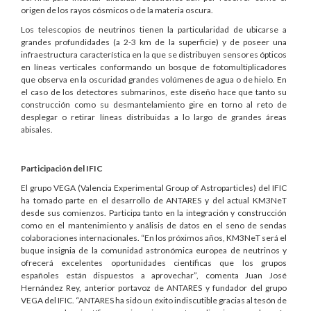
origen de los rayos cósmicos o de la materia oscura.
Los telescopios de neutrinos tienen la particularidad de ubicarse a
grandes profundidades (a 2-3 km de la superficie) y de poseer una
infraestructura característica en la que se distribuyen sensores ópticos
en líneas verticales conformando un bosque de fotomultiplicadores
que observa en la oscuridad grandes volúmenes de agua o de hielo. En
el caso de los detectores submarinos, este diseño hace que tanto su
construcción como su desmantelamiento gire en torno al reto de
desplegar o retirar líneas distribuidas a lo largo de grandes áreas
abisales.
Participación del IFIC
El grupo VEGA (Valencia Experimental Group of Astroparticles) del IFIC
ha tomado parte en el desarrollo de ANTARES y del actual KM3NeT
desde sus comienzos. Participa tanto en la integración y construcción
como en el mantenimiento y análisis de datos en el seno de sendas
colaboraciones internacionales. “En los próximos años, KM3NeT será el
buque insignia de la comunidad astronómica europea de neutrinos y
ofrecerá excelentes oportunidades científicas que los grupos
españoles están dispuestos a aprovechar”, comenta Juan José
Hernández Rey, anterior portavoz de ANTARES y fundador del grupo
VEGA del IFIC. “ANTARES ha sido un éxito indiscutible gracias al tesón de