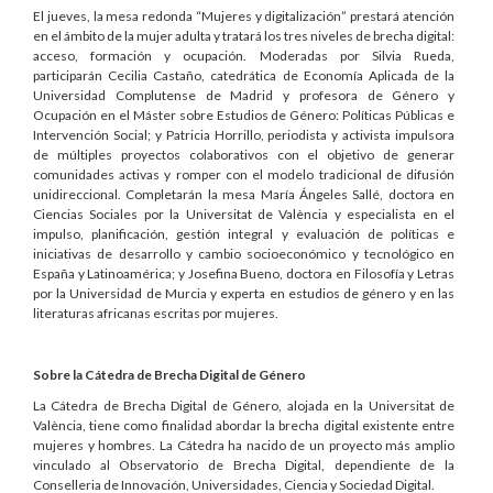
El jueves, la mesa redonda “Mujeres y digitalización” prestará atención
en el ámbito de la mujer adulta y tratará los tres niveles de brecha digital:
acceso, formación y ocupación. Moderadas por Silvia Rueda,
participarán Cecilia Castaño, catedrática de Economía Aplicada de la
Universidad Complutense de Madrid y profesora de Género y
Ocupación en el Máster sobre Estudios de Género: Políticas Públicas e
Intervención Social; y Patricia Horrillo, periodista y activista impulsora
de múltiples proyectos colaborativos con el objetivo de generar
comunidades activas y romper con el modelo tradicional de difusión
unidireccional. Completarán la mesa María Ángeles Sallé, doctora en
Ciencias Sociales por la Universitat de València y especialista en el
impulso, planificación, gestión integral y evaluación de políticas e
iniciativas de desarrollo y cambio socioeconómico y tecnológico en
España y Latinoamérica; y Josefina Bueno, doctora en Filosofía y Letras
por la Universidad de Murcia y experta en estudios de género y en las
literaturas africanas escritas por mujeres.
Sobre la Cátedra de Brecha Digital de Género
La Cátedra de Brecha Digital de Género, alojada en la Universitat de
València, tiene como finalidad abordar la brecha digital existente entre
mujeres y hombres. La Cátedra ha nacido de un proyecto más amplio
vinculado al Observatorio de Brecha Digital, dependiente de la
Conselleria de Innovación, Universidades, Ciencia y Sociedad Digital.