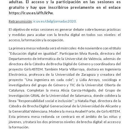
adultas. El acceso y la participación en las sesiones es
gratuito y hay que inscribirse previamente en el enlace
https://ir.uv.es/aYhJk9w.
Retransmisión
:
ir.uv.es/cbdg/jornadas2020
.
El objetivo de estas sesiones es generar debate sobre buenas prácticas
y medidas para acabar con la brecha digital en todos sus niveles: el
acceso, la formación y la ocupación.
La primera mesa redonda será el miércoles 4 de noviembre con el título
“Educación digital en igualdad”. Participarán Silvia Rueda, directora del
Departamento de Informática de la Universitat de València, además de
directora de la Cátedra de Brecha Digital de Género y coordinadora del
proyecto Girls4STEM. También María Villarroya, doctora en Ingeniería
Electrónica, profesora de la Universidad de Zaragoza y creadora del
proyecto “Una ingeniera en cada cole”; y Lidia Arroyo, socióloga e
investigadora del grupo de Género y TIC de la Universitat Oberta de
Catalunya. Completan la mesa Alicia García-Holgado, del Grupo de
Investigación GRIAL de la Universidad de Salamanca, donde colidera la
línea “Responsabilidad social e inclusión”; y Natalia Papí, directora de la
Cátedra de Brecha Digital Generacional de la Universidad de Alicante y
la Generalitat Valenciana. Modera la mesa Anabel Forte, de Girls4STEM.
Esta primera mesa redonda se centrará en el ámbito de las niñas y
jóvenes, y tratará los dos primeros niveles de brecha digital: el acceso y
la formación.