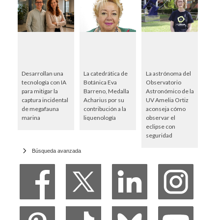
Desarrollan una
La catedrática de
La astrónoma del
tecnología con IA
Botánica Eva
Observatorio
para mitigar la
Barreno, Medalla
Astronómico de la
captura incidental
Acharius por su
UV Amelia Ortiz
de megafauna
contribución a la
aconseja cómo
marina
liquenología
observar el
eclipse con
seguridad
Búsqueda avanzada