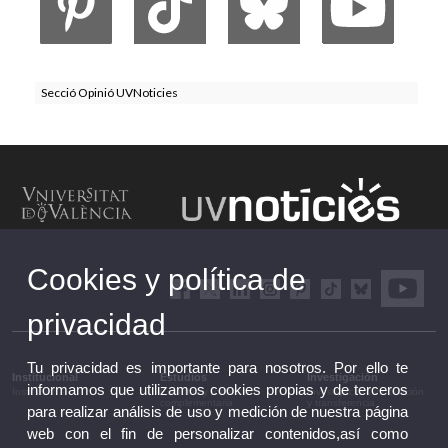
Secció Opinió UVNoticies
Cookies y política de
privacidad
Tu privacidad es importante para nosotros. Por ello te
Institucional
Estudios
Investigación
informamos que utilizamos cookies propias y de terceros
Institucional
Estudios y formación
Investigación, innovación
complementaria
y transferencia
para realizar análisis de uso y medición de nuestra página
web con el fin de personalizar contenidos,así como