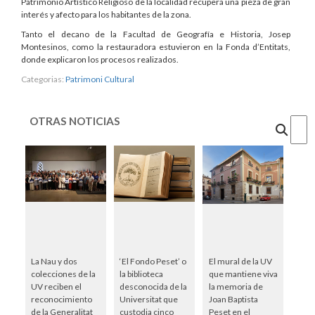
Patrimonio Artístico Religioso de la localidad recupera una pieza de gran
interés y afecto para los habitantes de la zona.
Tanto el decano de la Facultad de Geografía e Historia, Josep
Montesinos, como la restauradora estuvieron en la Fonda d’Entitats,
donde explicaron los procesos realizados.
Categorias:
Patrimoni Cultural
OTRAS NOTICIAS
Cercar
La Nau y dos
‘El Fondo Peset’ o
El mural de la UV
colecciones de la
la biblioteca
que mantiene viva
UV reciben el
desconocida de la
la memoria de
reconocimiento
Universitat que
Joan Baptista
de la Generalitat
custodia cinco
Peset en el