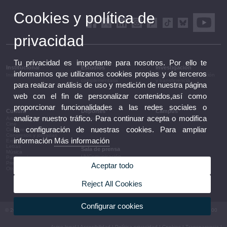
Cookies y política de
privacidad
Tu privacidad es importante para nosotros. Por ello te
Institucional
Estudios
Investigación
informamos que utilizamos cookies propias y de terceros
Institucional
Estudios y formación
Investigación, innovación
complementaria
y transferencia
para realizar análisis de uso y medición de nuestra página
web con el fin de personalizar contenidos,así como
proporcionar funcionalidades a las redes sociales o
Cultura
Deportes
Campus
analizar nuestro tráfico. Para continuar acepta o modifica
Artes escénicas
Deportes
Campus
Cine
la configuración de nuestras cookies. Para ampliar
Conferencias y debates
Congresos y jornadas
información
Más información
Exposiciones
Letras
Sala de prensa
Música
UVComunicación
Patrimonio
Notas de prensa
Premios y convocatorias
Aceptar todo
Agenda de gobierno
Otras actividades
Acuerdos de gobierno
La UV en la prensa
Reject All Cookies
Información corporativa
Configurar cookies
© 2026 UV. - Av. Blasco Ibáñez, 13. 46010 València. Espanya. Tel UV: (+34) 963 86 41 00
Aviso legal
|
Accesibilidad
|
Política privacidad
|
Cookies
|
Transparencia
|