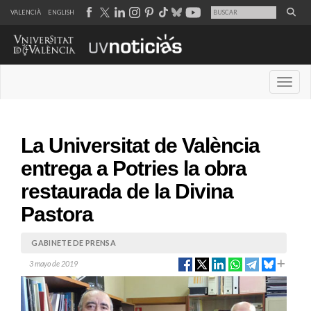
VALENCIÀ
ENGLISH
Desple
La Universitat de València
entrega a Potries la obra
restaurada de la Divina
Pastora
GABINETE DE PRENSA
3 mayo de 2019