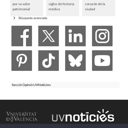
por su valor
siglos de historia
corazón de la
patrimonial
médica
ciudad
Búsqueda avanzada
Secció Opinió UVNoticies