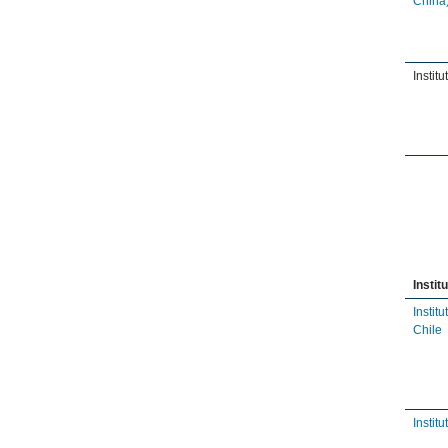
China
Instit
Instit
Instit
Chile
Instit