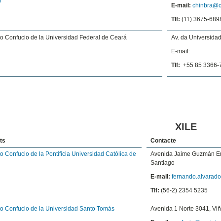
)
E-mail:
chinbra@c
Tlf:
(11) 3675-689
uto Confucio de la Universidad Federal de Ceará
Av. da Universidad
E-mail:
Tlf:
+55 85 3366-
XILE
uts
Contacte
uto Confucio de la Pontificia Universidad Católica de
Avenida Jaime Guzmán Er
Santiago
E-mail:
fernando.alvarad
Tlf:
(56-2) 2354 5235
uto Confucio de la Universidad Santo Tomás
Avenida 1 Norte 3041, Viñ