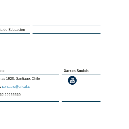
ría de Educación
cte
Xarxes Socials
nas 1920, Santiago, Chile
:
contacto@crical.cl
62 29255569