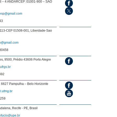
8 – 4 ANDARCEP: 01001-900 – SAO
nesp@gmail.com
43
.113-CEP 01508-001, Liberdade-Sao
p@gmail.com
80458
es, 9500, Prédio 43606 Porto Alegre
ufrgs.br
492
s, 6627 Pampulha – Belo Horizonte
i.ufmg.br
3259
dalena, Recife - PE, Brasil
onfucio@upe.br