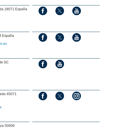
ada 18071 España
04 España
n.es
 de GC
ledo 45071
s
oza 50009