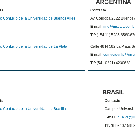
ARGENTINA
uts
Contacte
uto Confucio de la Universidad de Buenos Aires
Av. Córdoba 2122 Buenos 
E-mail:
info@institutoconfu
Tlf:
(+54 11) 5285-6580/67
uto Confucio de la Universidad de La Plata
Calle 48 Nº582 La Plata, B
E-mail:
confuciounlp@gma
Tlf:
(54 - 0221) 4230628
BRASIL
uts
Contacte
uto Confucio de la Universidad de Brasilia
Campus Universitar
E-mail:
huelva@un
Tlf:
(61)3107-599