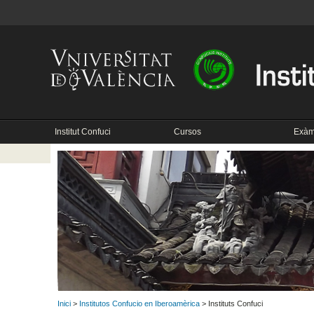
Institut Confuci
Cursos
Exàme
Inici
>
Institutos Confucio en Iberoamèrica
> Instituts Confuci