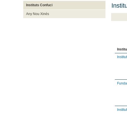
Insti
Instituts Confuci
Any Nou Xinés
Instit
Instit
Fundac
Instit