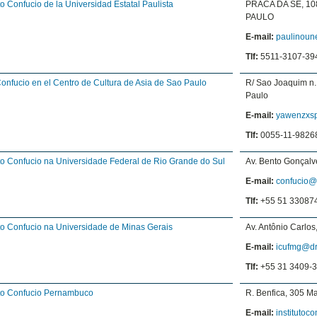
uto Confucio de la Universidad Estatal Paulista
PRACA DA SE, 10
PAULO
E-mail:
paulinou
Tlf:
5511-3107-39
onfucio en el Centro de Cultura de Asia de Sao Paulo
R/ Sao Joaquim n
Paulo
E-mail:
yawenzxs
Tlf:
0055-11-9826
uto Confucio na Universidade Federal de Rio Grande do Sul
Av. Bento Gonçalv
E-mail:
confucio@
Tlf:
+55 51 33087
uto Confucio na Universidade de Minas Gerais
Av. Antônio Carlo
E-mail:
icufmg@dr
Tlf:
+55 31 3409-
uto Confucio Pernambuco
R. Benfica, 305 Ma
E-mail:
institutoc