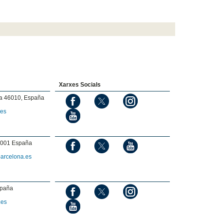
Xarxes Socials
ia 46010, España
.es
08001 España
arcelona.es
spaña
.es