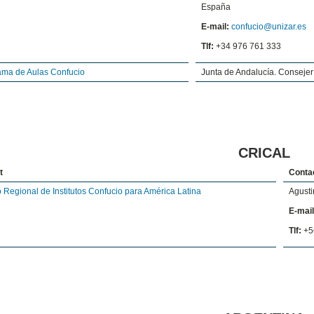
España
E-mail:
confucio@unizar.es
Tlf:
+34 976 761 333
ama de Aulas Confucio
Junta de Andalucía. Conseje
CRICAL
t
Conta
 Regional de Institutos Confucio para América Latina
Agusti
E-mail
Tlf:
+5