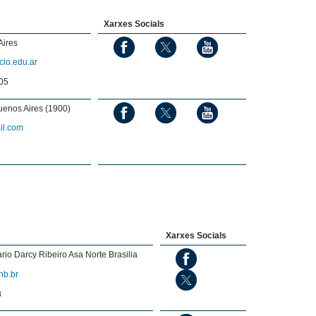
Xarxes Socials
Aires
cio.edu.ar
05
uenos Aires (1900)
il.com
Xarxes Socials
io Darcy Ribeiro Asa Norte Brasilia
b.br
8