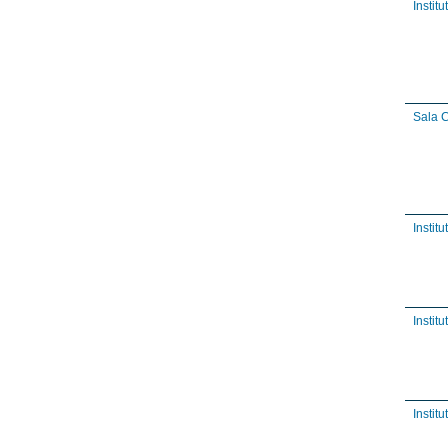
Instit
Sala C
Instit
Instit
Instit