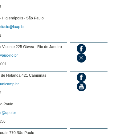
6
- Higienópolis - São Paulo
onfucio@faap.br
8
 Vicente 225 Gávea - Rio de Janeiro
puc-rio.br
1001
e de Holanda 421 Campinas
unicamp.br
6
ão Paulo
lar@upe.br
656
orais 770 São Paulo