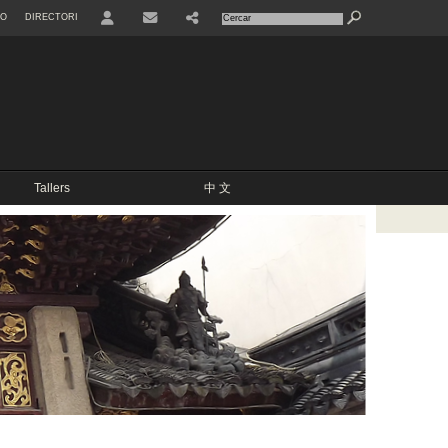
NO
DIRECTORI
USER
Tallers
中 文