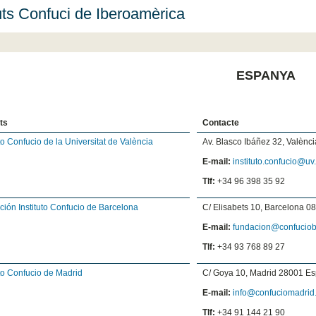
tuts Confuci de Iberoamèrica
ESPANYA
uts
Contacte
uto Confucio de la Universitat de València
Av. Blasco Ibáñez 32, Valènc
E-mail:
instituto.confucio@uv
Tlf:
+34 96 398 35 92
ión Instituto Confucio de Barcelona
C/ Elisabets 10, Barcelona 
E-mail:
fundacion@confuciob
Tlf:
+34 93 768 89 27
uto Confucio de Madrid
C/ Goya 10, Madrid 28001 E
E-mail:
info@confuciomadrid
Tlf:
+34 91 144 21 90