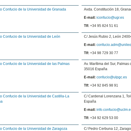
uto Confucio de la Universidad de Granada
Avda. Constitución 18, Gran
E-mail:
iconfucio@ugr.es
Tlf:
+34 95 824 51 61
uto Confucio de la Universidad de León
C/ Jesús Rubio 2, León 240
E-mail:
confucio.adm@unileo
Tlf:
+34 98 729 30 77
uto Confucio de la Universidad de las Palmas
Av. Marítima del Sur, Palmas
35016 España
E-mail:
confucio@ulpgc.es
Tlf:
+34 92 845 98 91
uto Confucio de la Universidad de Castilla-La
C/ Cardenal Lorenzana 1, To
ha
España
E-mail:
info.confucio@uclm.e
Tlf:
+34 92 629 53 00
uto Confucio de la Universidad de Zaragoza
C/ Pedro Cerbuna 12, Zarag