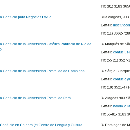
Tlf:
(81) 3183 365
uto Confucio para Negocios FAAP
Rua Alagoas, 903 
E-mail:
institutoc
Tlf:
(11) 3662-728
uto Confucio de la Universidad Católica Pontificia de Rio de
R/ Marquês de São
o
E-mail:
confucius@
Tlf:
(55 21) 3527-
uto Confucio de la Universidad Estatal de de Campinas
R/ Sérgio Buarqu
E-mail:
confucio@
Tlf:
(19) 3521-471
uto Confucio de la Universidad Estatal de Pará
R/ Alagoas 903 S
E-mail:
heldio.vil
Tlf:
55-81- 3183 3
Confucio en Chinbra (el Centro de Lengua y Cultura
R/ Domingos de M