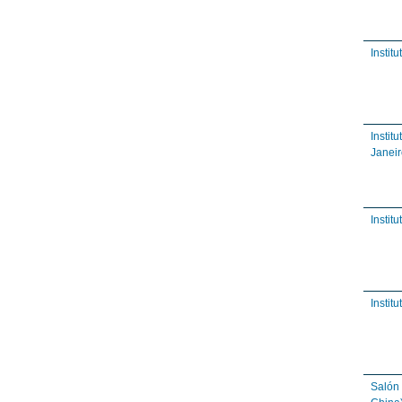
Instit
Instit
Janeir
Instit
Instit
Salón 